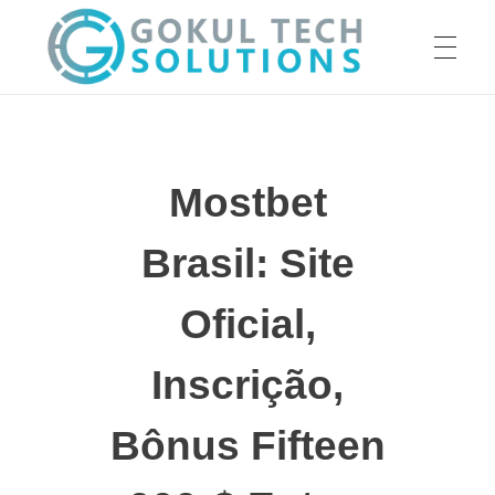
HOME
GTS
Gokul Tech Solutions
Mostbet
SERVICES
Brasil: Site
ABOUT US
Oficial,
Inscrição,
OUR WORK
Bônus Fifteen
CAREER