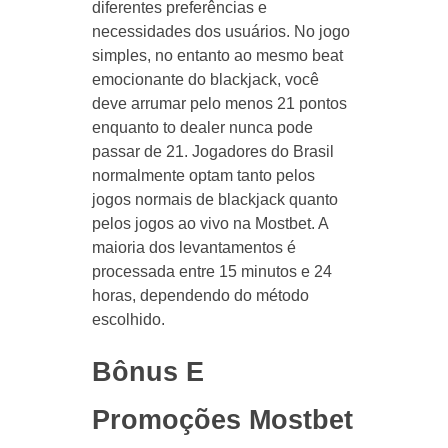
diferentes preferências e
necessidades dos usuários. No jogo
simples, no entanto ao mesmo beat
emocionante do blackjack, você
deve arrumar pelo menos 21 pontos
enquanto to dealer nunca pode
passar de 21. Jogadores do Brasil
normalmente optam tanto pelos
jogos normais de blackjack quanto
pelos jogos ao vivo na Mostbet. A
maioria dos levantamentos é
processada entre 15 minutos e 24
horas, dependendo do método
escolhido.
Bônus E
Promoções Mostbet