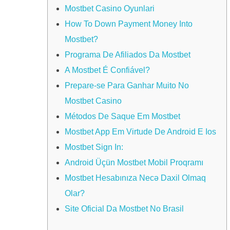
Mostbet Casino Oyunlari
How To Down Payment Money Into
Mostbet?
Programa De Afiliados Da Mostbet
A Mostbet É Confiável?
Prepare-se Para Ganhar Muito No
Mostbet Casino
Métodos De Saque Em Mostbet
Mostbet App Em Virtude De Android E Ios
Mostbet Sign In:
Android Üçün Mostbet Mobil Proqramı
Mostbet Hesabınıza Necə Daxil Olmaq
Olar?
Site Oficial Da Mostbet No Brasil