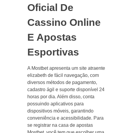
Oficial De
Cassino Online
E Apostas
Esportivas
A Mostbet apresenta um site atraente
elizabeth de fácil navegação, com
diversos métodos de pagamento,
cadastro ágil e suporte disponível 24
horas por dia. Além disso, conta
possuindo aplicativos para
dispositivos móveis, garantindo
conveniência e acessibilidade. Para
se registrar na casa de apostas
Mostbet, você tem que escolher uma