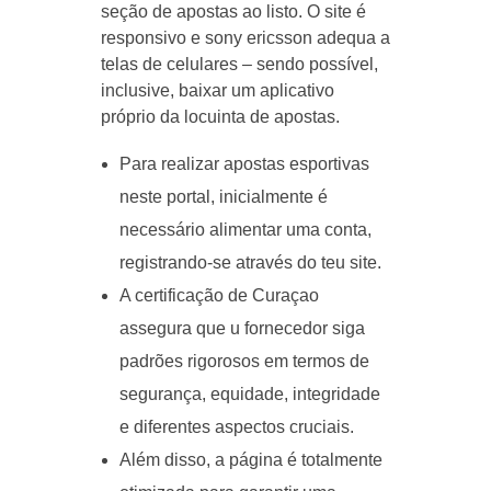
seção de apostas ao listo. O site é
responsivo e sony ericsson adequa a
telas de celulares – sendo possível,
inclusive, baixar um aplicativo
próprio da locuinta de apostas.
Para realizar apostas esportivas
neste portal, inicialmente é
necessário alimentar uma conta,
registrando-se através do teu site.
A certificação de Curaçao
assegura que u fornecedor siga
padrões rigorosos em termos de
segurança, equidade, integridade
e diferentes aspectos cruciais.
Além disso, a página é totalmente