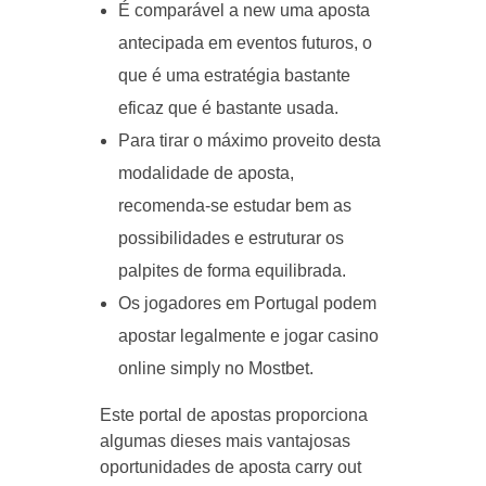
É comparável a new uma aposta
antecipada em eventos futuros, o
que é uma estratégia bastante
eficaz que é bastante usada.
Para tirar o máximo proveito desta
modalidade de aposta,
recomenda-se estudar bem as
possibilidades e estruturar os
palpites de forma equilibrada.
Os jogadores em Portugal podem
apostar legalmente e jogar casino
online simply no Mostbet.
Este portal de apostas proporciona
algumas dieses mais vantajosas
oportunidades de aposta carry out