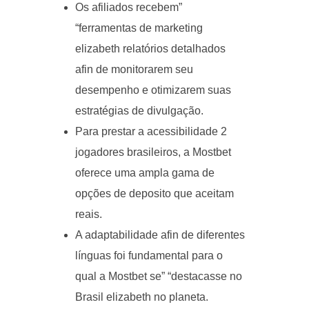
Os afiliados recebem”
“ferramentas de marketing
elizabeth relatórios detalhados
afin de monitorarem seu
desempenho e otimizarem suas
estratégias de divulgação.
Para prestar a acessibilidade 2
jogadores brasileiros, a Mostbet
oferece uma ampla gama de
opções de deposito que aceitam
reais.
A adaptabilidade afin de diferentes
línguas foi fundamental para o
qual a Mostbet se” “destacasse no
Brasil elizabeth no planeta.