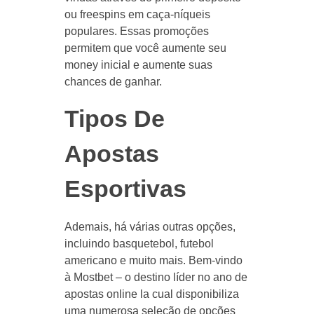
ou freespins em caça-níqueis
populares. Essas promoções
permitem que você aumente seu
money inicial e aumente suas
chances de ganhar.
Tipos De
Apostas
Esportivas
Ademais, há várias outras opções,
incluindo basquetebol, futebol
americano e muito mais. Bem-vindo
à Mostbet – o destino líder no ano de
apostas online la cual disponibiliza
uma numerosa seleção de opções