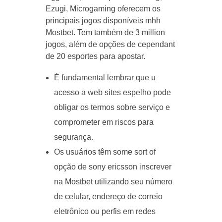
Ezugi, Microgaming oferecem os
principais jogos disponíveis mhh
Mostbet. Tem também de 3 million
jogos, além de opções de cependant
de 20 esportes para apostar.
É fundamental lembrar que u
acesso a web sites espelho pode
obligar os termos sobre serviço e
comprometer em riscos para
segurança.
Os usuários têm some sort of
opção de sony ericsson inscrever
na Mostbet utilizando seu número
de celular, endereço de correio
eletrônico ou perfis em redes