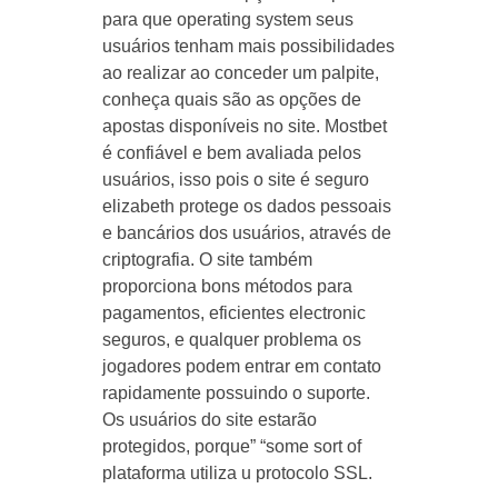
para que operating system seus
usuários tenham mais possibilidades
ao realizar ao conceder um palpite,
conheça quais são as opções de
apostas disponíveis no site. Mostbet
é confiável e bem avaliada pelos
usuários, isso pois o site é seguro
elizabeth protege os dados pessoais
e bancários dos usuários, através de
criptografia. O site também
proporciona bons métodos para
pagamentos, eficientes electronic
seguros, e qualquer problema os
jogadores podem entrar em contato
rapidamente possuindo o suporte.
Os usuários do site estarão
protegidos, porque” “some sort of
plataforma utiliza u protocolo SSL.