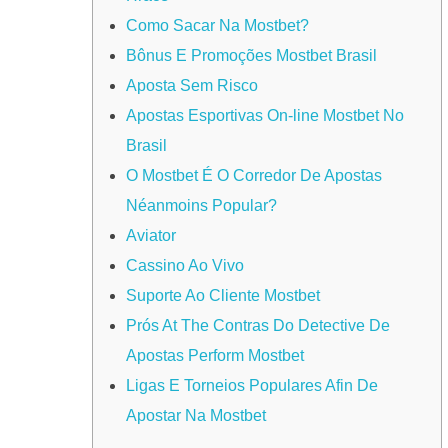
Como Sacar Na Mostbet?
Bônus E Promoções Mostbet Brasil
Aposta Sem Risco
Apostas Esportivas On-line Mostbet No
Brasil
O Mostbet É O Corredor De Apostas
Néanmoins Popular?
Aviator
Cassino Ao Vivo
Suporte Ao Cliente Mostbet
Prós At The Contras Do Detective De
Apostas Perform Mostbet
Ligas E Torneios Populares Afin De
Apostar Na Mostbet