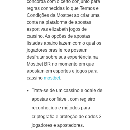
concorda com o certo conjunto para
regras conhecidas lo que Termos e
Condições da Mostbet ao criar uma
conta na plataforma de apostas
esportivas elizabeth jogos de
cassino. As opções de apostas
listadas abaixo fazem com o qual os
jogadores brasileiros possam
desfrutar sobre sua experiência na
Mostbet BR no momento em que
apostam em esportes e jogos para
cassino
mostbet
.
Trata-se de um cassino e odaie de
apostas confiável, com registro
reconhecido e métodos para
criptografia e proteção de dados 2
jogadores e apostadores.