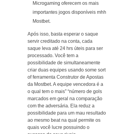
Microgaming oferecem os mais
importantes jogos disponíveis mhh
Mostbet.
Após isso, basta esperar o saque
servir creditado na conta, cada
saque leva até 24 hrs úteis para ser
processado. Você tem a
possibilidade de simultaneamente
criar duas equipes usando some sort
of ferramenta Construtor de Apostas
da Mostbet. A equipe vencedora é a
o qual tem o mais” “número de gols
marcados em geral na comparação
com the adversária. Ela reduz a
possibilidade para um mau resultado
ao mesmo beat na qual permite os
quais você lucre possuindo o