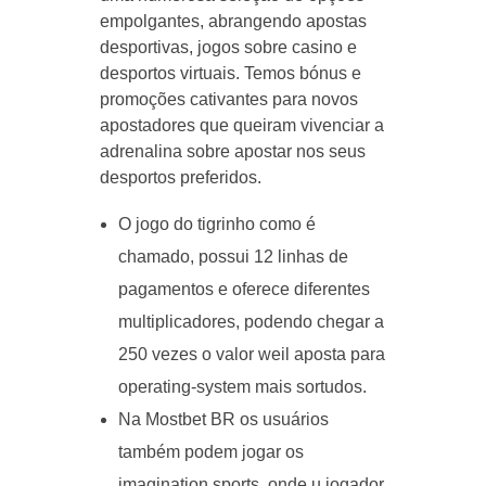
empolgantes, abrangendo apostas
desportivas, jogos sobre casino e
desportos virtuais. Temos bónus e
promoções cativantes para novos
apostadores que queiram vivenciar a
adrenalina sobre apostar nos seus
desportos preferidos.
O jogo do tigrinho como é
chamado, possui 12 linhas de
pagamentos e oferece diferentes
multiplicadores, podendo chegar a
250 vezes o valor weil aposta para
operating-system mais sortudos.
Na Mostbet BR os usuários
também podem jogar os
imagination sports, onde u jogador