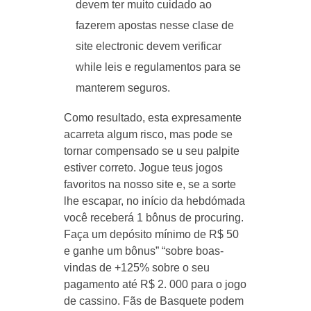
devem ter muito cuidado ao
fazerem apostas nesse clase de
site electronic devem verificar
while leis e regulamentos para se
manterem seguros.
Como resultado, esta expresamente
acarreta algum risco, mas pode se
tornar compensado se u seu palpite
estiver correto. Jogue teus jogos
favoritos na nosso site e, se a sorte
lhe escapar, no início da hebdómada
você receberá 1 bônus de procuring.
Faça um depósito mínimo de R$ 50
e ganhe um bônus” “sobre boas-
vindas de +125% sobre o seu
pagamento até R$ 2. 000 para o jogo
de cassino. Fãs de Basquete podem