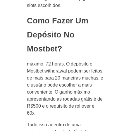
slots escolhidos.
Como Fazer Um
Depósito No
Mostbet?
máximo, 72 horas. O depósito e
Mostbet withdrawal podem ser feitos
de mais para 20 maneiras muchas, e
o usuário pode escolher a mais
conveniente. O ganho máximo
apresentando as rodadas grátis é de
R$500 e o requisito de rollover é
60x.
Tudo isso adentro de uma