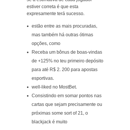
estiver correta é que esta
expresamente terá sucesso.
estão entre as mais procuradas,
mas também há outras ótimas
opções, como
Receba um bônus de boas-vindas
de +125% no teu primeiro depósito
para até R$ 2. 200 para apostas
esportivas.
well-liked no MostBet.
Consistindo em somar pontos nas
cartas que sejam precisamente ou
próximas some sort of 21, o
blackjack é muito