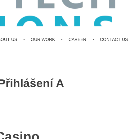
BOUT US
OUR WORK
CAREER
CONTACT US
Přihlášení A
Casino