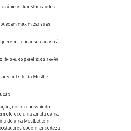
ios únicos, transformando o
is buscam maximizar suas
e querem colocar seu acaso à
ão de seus aparelhos através
rry out site da Mostbet,
lução.
egação, mesmo possuindo
mbém oferece uma ampla gama
sino de uma Mostbet tem
postadores podem ter certeza