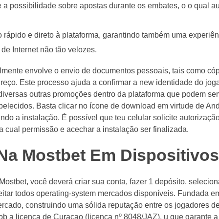
 a possibilidade sobre apostas durante os embates, o o qual a
 rápido e direto à plataforma, garantindo também uma experiên
e Internet não tão velozes.
almente envolve o envio de documentos pessoais, tais como cóp
eço. Este processo ajuda a confirmar a new identidade do joga
diversas outras promoções dentro da plataforma que podem serv
belecidos. Basta clicar no ícone de download em virtude de And
do a instalação. É possível que teu celular solicite autorização
la cual permissão e acechar a instalação ser finalizada.
Na Mostbet Em Dispositivo
ostbet, você deverá criar sua conta, fazer 1 depósito, selecion
eitar todos operating-system mercados disponíveis. Fundada e
cado, construindo uma sólida reputação entre os jogadores d
sob a licença de Curaçao (licença nº 8048/JAZ), u que garante