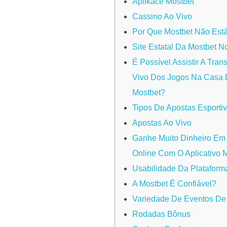
Aplikace Mostbet
Cassino Ao Vivo
Por Que Mostbet Não Est
Site Estatal Da Mostbet No
É Possível Assistir A Tra
Vivo Dos Jogos Na Casa 
Mostbet?
Tipos De Apostas Esporti
Apostas Ao Vivo
Ganhe Muito Dinheiro Em
Online Com O Aplicativo 
Usabilidade Da Plataform
A Mostbet É Confiável?
Variedade De Eventos De
Rodadas Bônus