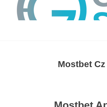
Mostbet Cz 
GTS
Gokul Tech Solutions
Mostbet Ap