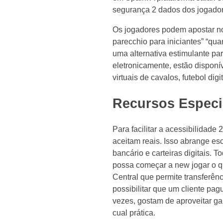
segurança 2 dados dos jogador
Os jogadores podem apostar no 
parecchio para iniciantes” “q
uma alternativa estimulante pa
eletronicamente, estão disponí
virtuais de cavalos, futebol dig
Recursos Especia
Para facilitar a acessibilidad
aceitam reais. Isso abrange esc
bancário e carteiras digitais
possa começar a new jogar o q
Central que permite transferên
possibilitar que um cliente pag
vezes, gostam de aproveitar g
cual prática.