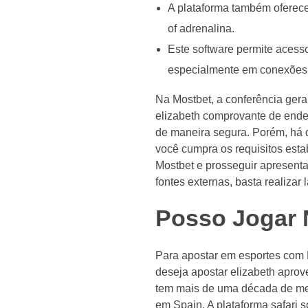
A plataforma também oferece
of adrenalina.
Este software permite acesso
especialmente em conexões d
Na Mostbet, a conferência ger
elizabeth comprovante de ender
de maneira segura. Porém, há 
você cumpra os requisitos esta
Mostbet e prosseguir apresentan
fontes externas, basta realizar 
Posso Jogar 
Para apostar em esportes com M
deseja apostar elizabeth aprov
tem mais de uma década de mer
em Spain. A plataforma safari 