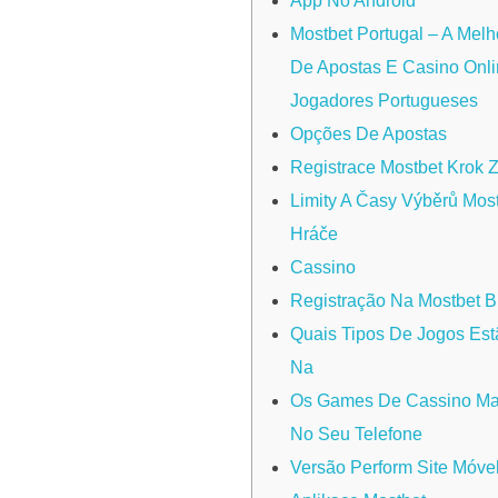
App No Android
Mostbet Portugal – A Melh
De Apostas E Casino Onli
Jogadores Portugueses
Opções De Apostas
Registrace Mostbet Krok 
Limity A Časy Výběrů Mos
Hráče
Cassino
Registração Na Mostbet Br
Quais Tipos De Jogos Est
Na
Os Games De Cassino Ma
No Seu Telefone
Versão Perform Site Móve