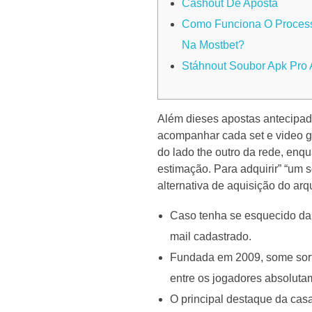
Cashout De Aposta
Como Funciona O Process
Na Mostbet?
Stáhnout Soubor Apk Pro 
Além dieses apostas antecipad
acompanhar cada set e video g
do lado the outro da rede, enqu
estimação. Para adquirir” “um s
alternativa de aquisição do ar
Caso tenha se esquecido da s
mail cadastrado.
Fundada em 2009, some sort
entre os jogadores absoluta
O principal destaque da casa