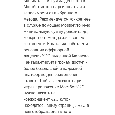
Минимальная сумма депозита в
Мостбет может варьироваться а
зависимости от выбранного
метода. Рекомендуется конкретнее
в службе помощью Mostbet точную
минимальную сумму депозита ддя
конкретного метода же в вашем
континенте. Компания работает и
основании оффшорной
лицензии%2C выданной Кюрасао.
Так гарантирует игрокам доступ к
более безопасной и надежной
платформе для размещения
ставок. Чтобы заключить пари
через приложение Мостбет%2C
нужно нажать на
коэффициент%2C купон
находитесь внизу страницы%2C в
нем отображается много