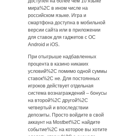
доступен на более чем 10 языке
мира%2C в ином числе на
российском языке. Игра и
смартфона доступна в мобильной
версии сайта или в приложении
для ставок для гаджетов с ОС
Android и iOS.
При отыгрыше надбавленных
процента в казино никаких
условий%2C помимо одной суммы
ставок%2C не. Для постоянных
игроков действует отдельная
система вознаграждений – бонусы
на второй%2C другой%2C
четвертый и впоследствии
депозиты. Просто войдите в свой
аккаунт на Mostbet%2C найдите
событие%2C на которое вы хотите