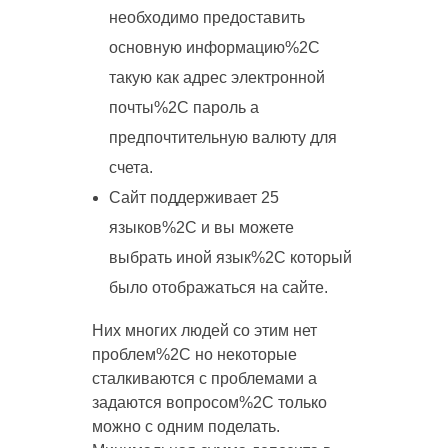
необходимо предоставить
основную информацию%2C
такую как адрес электронной
почты%2C пароль а
предпочтительную валюту для
счета.
Сайт поддерживает 25
языков%2C и вы можете
выбрать иной язык%2C который
было отображаться на сайте.
Них многих людей со этим нет
проблем%2C но некоторые
сталкиваются с проблемами а
задаются вопросом%2C только
можно с одним поделать.