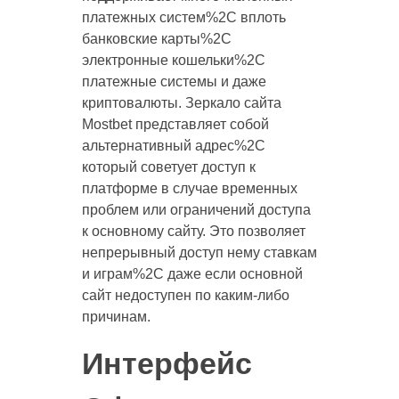
платежных систем%2C вплоть
банковские карты%2C
электронные кошельки%2C
платежные системы и даже
криптовалюты. Зеркало сайта
Mostbet представляет собой
альтернативный адрес%2C
который советует доступ к
платформе в случае временных
проблем или ограничений доступа
к основному сайту. Это позволяет
непрерывный доступ нему ставкам
и играм%2C даже если основной
сайт недоступен по каким-либо
причинам.
Интерфейс