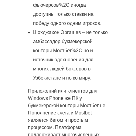
фьючерсов%2C иногда
доступны только ставки на
победу одного одним игроков.
Шохджахон Эргашев – не только
амбассадор букмекерской
конторы Мостбет%2C но и
источник вдохновения для
многих людей боксеров в
Узбекистане и по ко миру.
Приложений или клиентов для
Windows Phone же ПК у
букмекерской конторы Мостбет не.
Пополнение счета и Mostbet
является бегом и простым
процессом. Платформа
поддерживает многочисленных