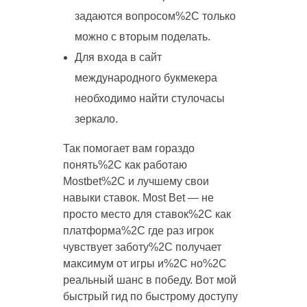
задаются вопросом%2C только
можно с вторым поделать.
Для входа в сайт
международного букмекера
необходимо найти стулочасы
зеркало.
Так помогает вам гораздо
понять%2C как работаю
Mostbet%2C и лучшему свои
навыки ставок. Most Bet — не
просто место для ставок%2C как
платформа%2C где раз игрок
чувствует заботу%2C получает
максимум от игры и%2C но%2C
реальный шанс в победу. Вот мой
быстрый гид по быстрому доступу