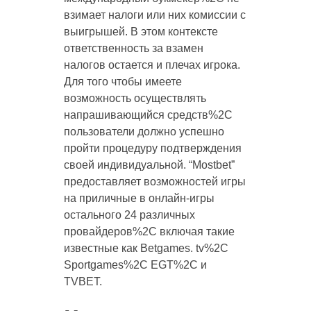
взимает налоги или них комиссии с
выигрышей. В этом контексте
ответственность за взамен
налогов остается и плечах игрока.
Для того чтобы имеете
возможность осуществлять
напрашивающийся средств%2C
пользователи должно успешно
пройти процедуру подтверждения
своей индивидуальной. “Mostbet”
предоставляет возможностей игры
на приличные в онлайн-игры
остального 24 различных
провайдеров%2C включая такие
известные как Betgames. tv%2C
Sportgames%2C EGT%2C и
TVBET.