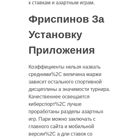
к ставкам и азартным играм.
Фриспинов За
Установку
Приложения
Коэффициенты нельзя назвать
средними%2C величина маржи
зависит остального спортивной
дисциплины а значимости турнира.
Качественнее освещается
киберспорт%2C лучше
проработаны разделы азартных
игр. Пари можно заключать с
главного сайта и мобильной
версии%2C а дли ставок со