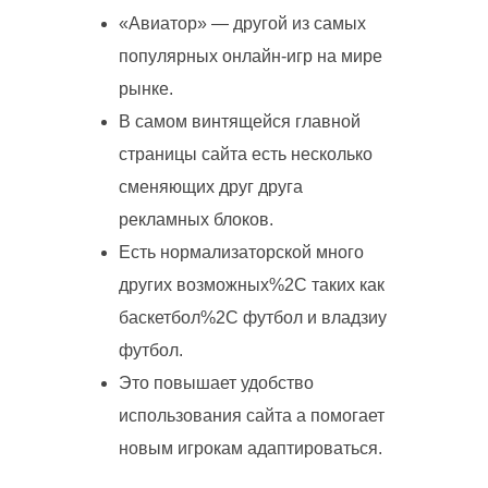
«Авиатор» — другой из самых
популярных онлайн-игр на мире
рынке.
В самом винтящейся главной
страницы сайта есть несколько
сменяющих друг друга
рекламных блоков.
Есть нормализаторской много
других возможных%2C таких как
баскетбол%2C футбол и владзиу
футбол.
Это повышает удобство
использования сайта а помогает
новым игрокам адаптироваться.