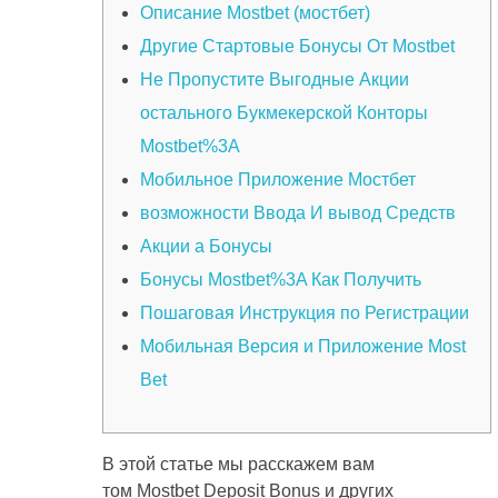
Описание Mostbet (мостбет)
Другие Стартовые Бонусы От Mostbet
Не Пропустите Выгодные Акции
остального Букмекерской Конторы
Mostbet%3A
Мобильное Приложение Мостбет
возможности Ввода И вывод Средств
Акции а Бонусы
Бонусы Mostbet%3A Как Получить
Пошаговая Инструкция по Регистрации
Мобильная Версия и Приложение Most
Bet
В этой статье мы расскажем вам
том Mostbet Deposit Bonus и других