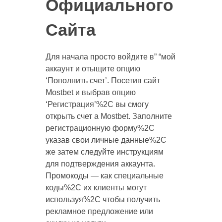
Официального
Сайта
Для начала просто войдите в” “мой
аккаунт и отыщите опцию
‘Пополнить счет’. Посетив сайт
Mostbet и выбрав опцию
‘Регистрация’%2C вы смогу
открыть счет а Mostbet. Заполните
регистрационную форму%2C
указав свои личные данные%2C
же затем следуйте инструкциям
для подтверждения аккаунта.
Промокоды — как специальные
коды%2C их клиенты могут
используя%2C чтобы получить
рекламное предложение или