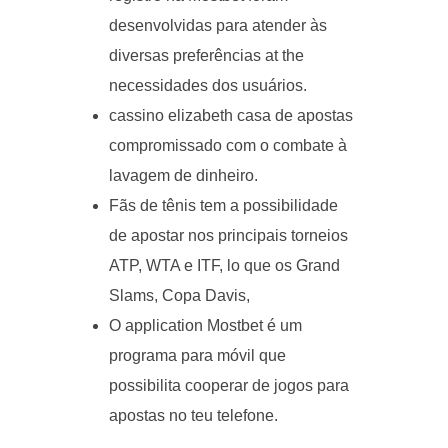
desenvolvidas para atender às
diversas preferências at the
necessidades dos usuários.
cassino elizabeth casa de apostas
compromissado com o combate à
lavagem de dinheiro.
Fãs de tênis tem a possibilidade
de apostar nos principais torneios
ATP, WTA e ITF, lo que os Grand
Slams, Copa Davis,
O application Mostbet é um
programa para móvil que
possibilita cooperar de jogos para
apostas no teu telefone.