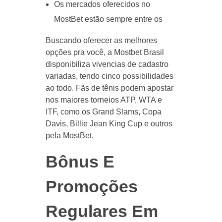
Os mercados oferecidos no
MostBet estão sempre entre os
Buscando oferecer as melhores
opções pra você, a Mostbet Brasil
disponibiliza vivencias de cadastro
variadas, tendo cinco possibilidades
ao todo. Fãs de tênis podem apostar
nos maiores torneios ATP, WTA e
ITF, como os Grand Slams, Copa
Davis, Billie Jean King Cup e outros
pela MostBet.
Bônus E
Promoções
Regulares Em