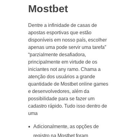
Mostbet
Dentre a infinidade de casas de
apostas esportivas que estão
disponíveis em nosso país, escolher
apenas uma pode servir uma tarefa”
“parzialmente desafiadora,
principalmente em virtude de os
iniciantes not any ramo. Chama a
atenção dos usuários a grande
quantidade de Mostbet online games
e desenvolvedores, além da
possibilidade para se fazer um
cadastro rápido. Tudo isso dentro de
uma
Adicionalmente, as opções de
registro na Mostbet foram