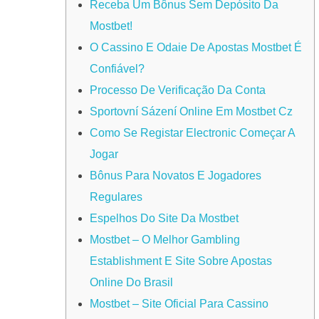
Receba Um Bônus Sem Depósito Da
Mostbet!
O Cassino E Odaie De Apostas Mostbet É
Confiável?
Processo De Verificação Da Conta
Sportovní Sázení Online Em Mostbet Cz
Como Se Registar Electronic Começar A
Jogar
Bônus Para Novatos E Jogadores
Regulares
Espelhos Do Site Da Mostbet
Mostbet – O Melhor Gambling
Establishment E Site Sobre Apostas
Online Do Brasil
Mostbet – Site Oficial Para Cassino