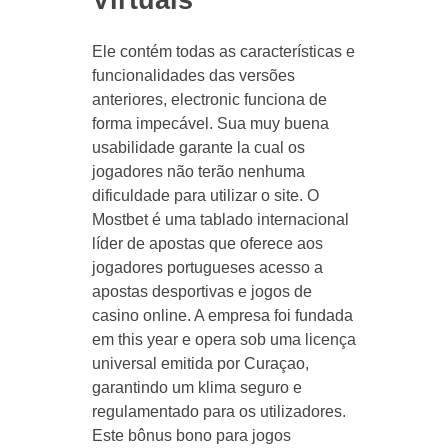
Ele contém todas as características e
funcionalidades das versões
anteriores, electronic funciona de
forma impecável. Sua muy buena
usabilidade garante la cual os
jogadores não terão nenhuma
dificuldade para utilizar o site. O
Mostbet é uma tablado internacional
líder de apostas que oferece aos
jogadores portugueses acesso a
apostas desportivas e jogos de
casino online. A empresa foi fundada
em this year e opera sob uma licença
universal emitida por Curaçao,
garantindo um klima seguro e
regulamentado para os utilizadores.
Este bônus bono para jogos