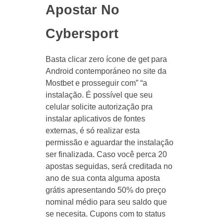
Apostar No
Cybersport
Basta clicar zero ícone de get para
Android contemporáneo no site da
Mostbet e prosseguir com” “a
instalação. É possível que seu
celular solicite autorização pra
instalar aplicativos de fontes
externas, é só realizar esta
permissão e aguardar the instalação
ser finalizada. Caso você perca 20
apostas seguidas, será creditada no
ano de sua conta alguma aposta
grátis apresentando 50% do preço
nominal médio para seu saldo que
se necesita. Cupons com to status