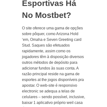
Esportivas Há
No Mostbet?
O site oferece uma gama de opções
sobre pôquer, como Arizona Hold
‘em, Omaha e Seven Greeting card
Stud. Saques são efetuados
rapidamente, assim como os
jogadores têm à disposição diversos
outros métodos de depósito para
adicionar fundos às suas conta. A
razão principal reside na gama de
esportes at the jogos disponíveis pra
apostar. O web-site é responsivo
electronic se adequa a telas de
celulares – sendo possível, inclusive,
baixar 1 aplicativo próprio weil casa