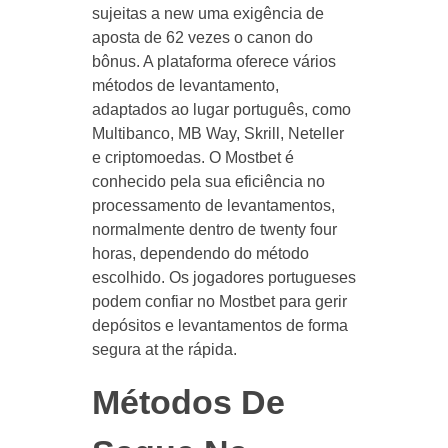
sujeitas a new uma exigência de
aposta de 62 vezes o canon do
bônus. A plataforma oferece vários
métodos de levantamento,
adaptados ao lugar português, como
Multibanco, MB Way, Skrill, Neteller
e criptomoedas. O Mostbet é
conhecido pela sua eficiência no
processamento de levantamentos,
normalmente dentro de twenty four
horas, dependendo do método
escolhido. Os jogadores portugueses
podem confiar no Mostbet para gerir
depósitos e levantamentos de forma
segura at the rápida.
Métodos De