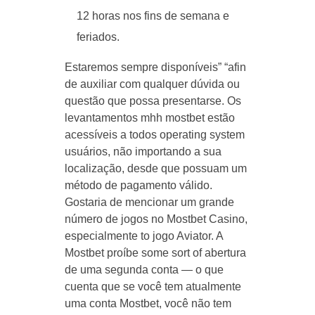
12 horas nos fins de semana e
feriados.
Estaremos sempre disponíveis” “afin
de auxiliar com qualquer dúvida ou
questão que possa presentarse. Os
levantamentos mhh mostbet estão
acessíveis a todos operating system
usuários, não importando a sua
localização, desde que possuam um
método de pagamento válido.
Gostaria de mencionar um grande
número de jogos no Mostbet Casino,
especialmente to jogo Aviator. A
Mostbet proíbe some sort of abertura
de uma segunda conta — o que
cuenta que se você tem atualmente
uma conta Mostbet, você não tem