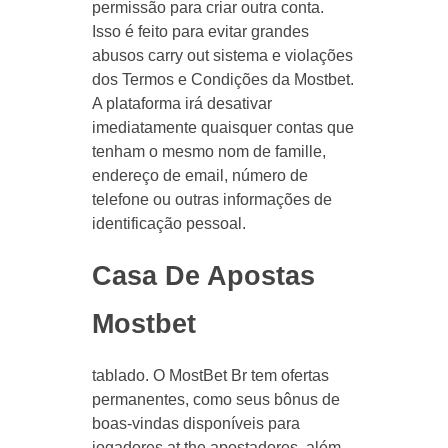
permissão para criar outra conta.
Isso é feito para evitar grandes
abusos carry out sistema e violações
dos Termos e Condições da Mostbet.
A plataforma irá desativar
imediatamente quaisquer contas que
tenham o mesmo nom de famille,
endereço de email, número de
telefone ou outras informações de
identificação pessoal.
Casa De Apostas
Mostbet
tablado. O MostBet Br tem ofertas
permanentes, como seus bônus de
boas-vindas disponíveis para
jogadores at the apostadores, além