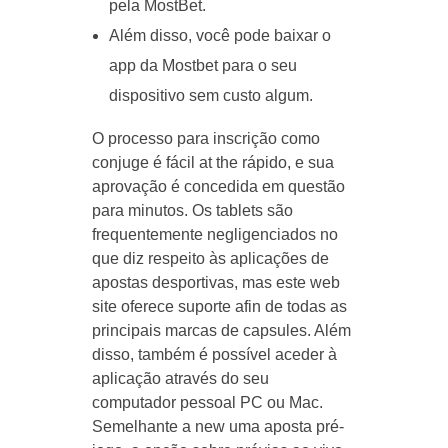
pela MostBet.
Além disso, você pode baixar o
app da Mostbet para o seu
dispositivo sem custo algum.
O processo para inscrição como
conjuge é fácil at the rápido, e sua
aprovação é concedida em questão
para minutos. Os tablets são
frequentemente negligenciados no
que diz respeito às aplicações de
apostas desportivas, mas este web
site oferece suporte afin de todas as
principais marcas de capsules. Além
disso, também é possível aceder à
aplicação através do seu
computador pessoal PC ou Mac.
Semelhante a new uma aposta pré-