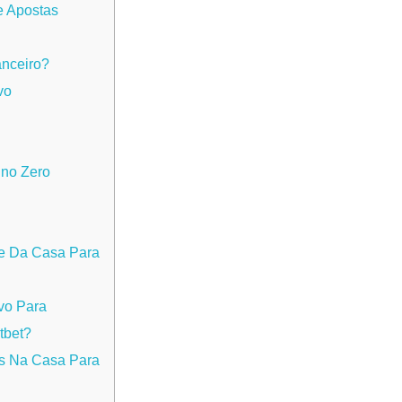
e Apostas
nceiro?
vo
no Zero
te Da Casa Para
vo Para
tbet?
is Na Casa Para