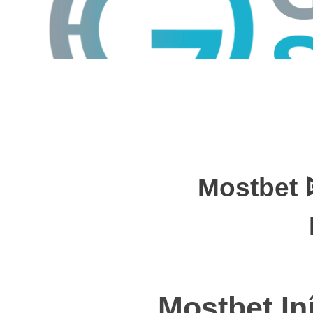
Mostbet 
GTS
Gokul Tech Solutions
Mostbet In