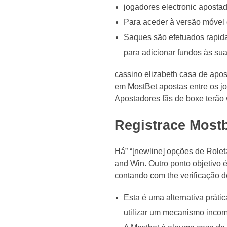
jogadores electronic aposta
Para aceder à versão móvel d
Saques são efetuados rapid
para adicionar fundos às sua
cassino elizabeth casa de apo
em MostBet apostas entre os j
Apostadores fãs de boxe terão
Registrace Most
Há” “[newline] opções de Rolet
and Win. Outro ponto objetivo
contando com the verificação 
Esta é uma alternativa práti
utilizar um mecanismo inco