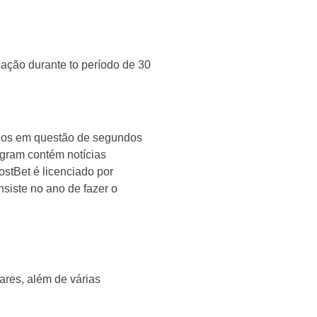
cação durante to período de 30
dos em questão de segundos
egram contém notícias
ostBet é licenciado por
siste no ano de fazer o
ares, além de várias