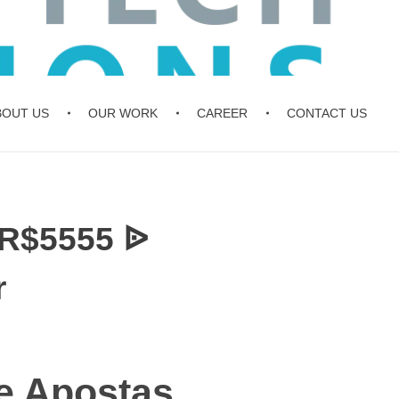
BOUT US
OUR WORK
CAREER
CONTACT US
 R$5555 ᐉ
r
De Apostas