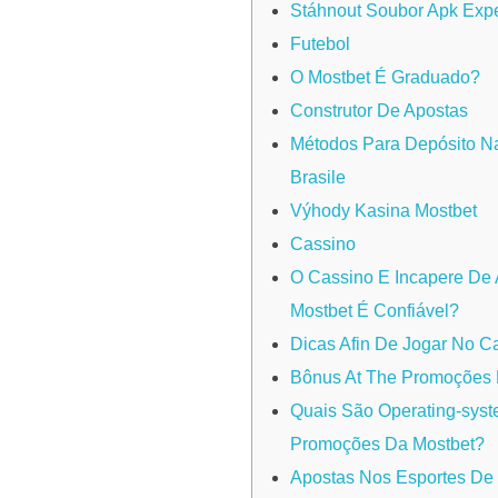
Stáhnout Soubor Apk Expe
Futebol
O Mostbet É Graduado?
Construtor De Apostas
Métodos Para Depósito N
Brasile
Výhody Kasina Mostbet
Cassino
O Cassino E Incapere De
Mostbet É Confiável?
Dicas Afin De Jogar No C
Bônus At The Promoções M
Quais São Operating-sys
Promoções Da Mostbet?
Apostas Nos Esportes De 