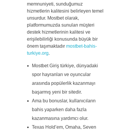
memnuniyeti, sunduğumuz
hizmetlerin kalitesini belirleyen temel
unsurdur. Mostbet olarak,
platformumuzda sunulan müşteri
destek hizmetlerinin kalitesi ve
erişilebilirliği konusunda büyük bir
önem taşımaktadır
mostbet-bahis-
turkiye.org
.
Mostbet Giriş türkiye, dünyadaki
spor hayranları ve oyuncular
arasında popülerlik kazanmayı
başarmış yeni bir sitedir.
Ama bu bonuslar, kullanıcıların
bahis yaparken daha fazla
kazanmasına yardımcı olur.
Texas Hold’em, Omaha, Seven