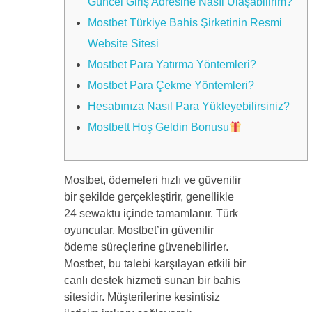
Güncel Giriş Adresine Nasıl Ulaşabilirim?
Mostbet Türkiye Bahis Şirketinin Resmi
Website Sitesi
Mostbet Para Yatırma Yöntemleri?
Mostbet Para Çekme Yöntemleri?
Hesabınıza Nasıl Para Yükleyebilirsiniz?
Mostbett Hoş Geldin Bonusu
Mostbet, ödemeleri hızlı ve güvenilir
bir şekilde gerçekleştirir, genellikle
24 sewaktu içinde tamamlanır. Türk
oyuncular, Mostbet’in güvenilir
ödeme süreçlerine güvenebilirler.
Mostbet, bu talebi karşılayan etkili bir
canlı destek hizmeti sunan bir bahis
sitesidir. Müşterilerine kesintisiz