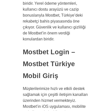
biridir. Yerel ödeme yöntemleri,
kullanıcı dostu arayüzü ve cazip
bonuslarıyla Mostbet, Türkiye’deki
rekabetçi bahis piyasasında öne
çıkıyor. Güvenlik ve kullanıcı gizliliği
de Mostbet’in önem verdiği
konulardan biridir.
Mostbet Login –
Mostbet Türkiye
Mobil Giriş
Müşterilerimize hızlı ve etkili destek
sağlamak için çeşitli iletişim kanalları
üzerinden hizmet vermekteyiz.
Mostbet’in iOS uygulaması, mobilite