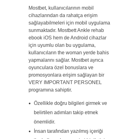
Mostbet, kullanıcılarının mobil
cihazlarından da rahatça erişim
sağlayabilmeleri için mobil uygulama
sunmaktadır. Mostbett Ankle rehab
ebook iOS hem de Android cihazlar
için uyumlu olan bu uygulama,
kullanıcıların the woman yerde bahis
yapmalarını sağlar. Mostbet ayrıca
oyunculara özel bonuslara ve
promosyonlara erişim sağlayan bir
VERY IMPORTANT PERSONEL
programına sahiptir.
Özellikle doğru bilgileri girmek ve
belirtilen adımları takip etmek
önemlidir.
İnsan tarafından yazılmış içeriği