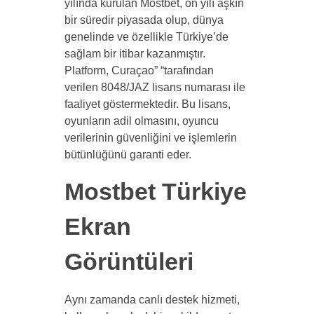
yılında kurulan Mostbet, on yılı aşkın
bir süredir piyasada olup, dünya
genelinde ve özellikle Türkiye’de
sağlam bir itibar kazanmıştır.
Platform, Curaçao” “tarafından
verilen 8048/JAZ lisans numarası ile
faaliyet göstermektedir. Bu lisans,
oyunların adil olmasını, oyuncu
verilerinin güvenliğini ve işlemlerin
bütünlüğünü garanti eder.
Mostbet Türkiye
Ekran
Görüntüleri
Aynı zamanda canlı destek hizmeti,