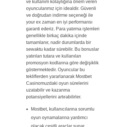
ve kullanım kolaylığına önem veren
oyuncularımız için idealdir. Güvenli
ve doğrudan indirme seçeneği ile
your ex zaman en iyi performansı
garanti ederiz. Para yatırma işlemleri
genellikle birkaç dakika içinde
tamamlanır, nadir durumlarda bir
sewaktu kadar sürebilir. Bu bonuslar
yatırılan tutara ve kullanılan
promosyon kodlarına göre değişiklik
göstermektedir. Oyuncular bu
tekliflerden yararlanarak Mostbet
Casinomuzdaki oyun sürelerini
uzatabilir ve kazanma
potansiyellerini artırabilirler.
Mostbet, kullanıcılarına sorumlu
oyun oynamalarına yardımcı
olacak çeşitli araçlar sunar.