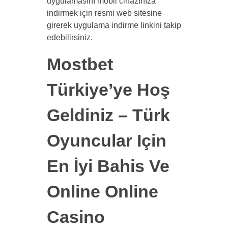
uygulamasını mobil cihazınıza
indirmek için resmi web sitesine
girerek uygulama indirme linkini takip
edebilirsiniz.
Mostbet
Türkiye’ye Hoş
Geldiniz – Türk
Oyuncular Için
En İyi Bahis Ve
Online Online
Casino