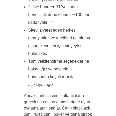
2, five hundred TL’ye kadar
benefit, ilk depozitonun %100’üne
kadar yatırılır.
Siteyi ziyaret eden herkes,
deneyimleri ve tercihleri ne olursa
olsun, kendileri için bir şeyler
bulacaktır.
Tüm yetkilendirme seçeneklerine
bakacağız ve hoşgeldin
bonusunun koşullarını da
açıklayacağız.
Ancak canlı casino, kullanıcıların
gerçek bir casino atmosferinde oyun
oynamalarını sağlar. Canlı blackjack,
canlı rulet, canlı poker ve daha birçok