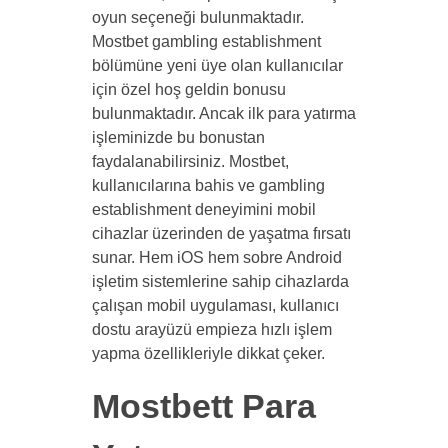
oyun seçeneği bulunmaktadır.
Mostbet gambling establishment
bölümüne yeni üye olan kullanıcılar
için özel hoş geldin bonusu
bulunmaktadır. Ancak ilk para yatırma
işleminizde bu bonustan
faydalanabilirsiniz. Mostbet,
kullanıcılarına bahis ve gambling
establishment deneyimini mobil
cihazlar üzerinden de yaşatma fırsatı
sunar. Hem iOS hem sobre Android
işletim sistemlerine sahip cihazlarda
çalışan mobil uygulaması, kullanıcı
dostu arayüzü empieza hızlı işlem
yapma özellikleriyle dikkat çeker.
Mostbett Para