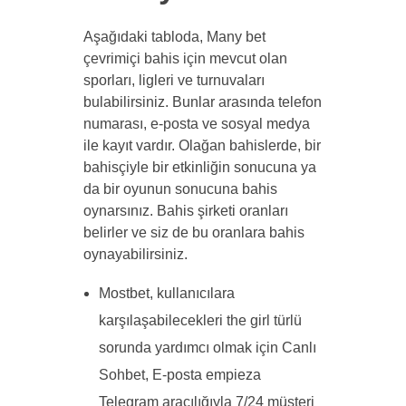
Aşağıdaki tabloda, Many bet
çevrimiçi bahis için mevcut olan
sporları, ligleri ve turnuvaları
bulabilirsiniz. Bunlar arasında telefon
numarası, e-posta ve sosyal medya
ile kayıt vardır. Olağan bahislerde, bir
bahisçiyle bir etkinliğin sonucuna ya
da bir oyunun sonucuna bahis
oynarsınız. Bahis şirketi oranları
belirler ve siz de bu oranlara bahis
oynayabilirsiniz.
Mostbet, kullanıcılara
karşılaşabilecekleri the girl türlü
sorunda yardımcı olmak için Canlı
Sohbet, E-posta empieza
Telegram aracılığıyla 7/24 müşteri