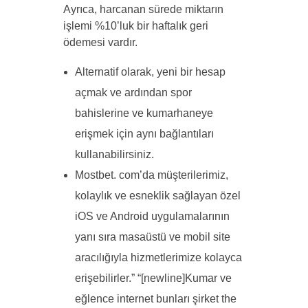
Ayrıca, harcanan sürede miktarın
işlemi %10’luk bir haftalık geri
ödemesi vardır.
Alternatif olarak, yeni bir hesap
açmak ve ardından spor
bahislerine ve kumarhaneye
erişmek için aynı bağlantıları
kullanabilirsiniz.
Mostbet. com’da müşterilerimiz,
kolaylık ve esneklik sağlayan özel
iOS ve Android uygulamalarının
yanı sıra masaüstü ve mobil site
aracılığıyla hizmetlerimize kolayca
erişebilirler.” “[newline]Kumar ve
eğlence internet bunları şirket the