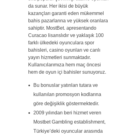
da sunar. Her ikisi de büyük
kazançları garanti eden mükemmel
bahis pazarlarına ve yüksek oranlara
sahiptir. MostBet. apresentando
Curacao lisanslıdır ve yaklaşık 100
farklı ülkedeki oyunculara spor
bahisleri, casino oyunları ve canlı
yayın hizmetleri sunmaktadır.
Kullanıcılarımıza hem maç öncesi
hem de oyun içi bahisler sunuyoruz.
Bu bonuslar yatırılan tutara ve
kullanılan promosyon kodlarına
göre değişiklik göstermektedir.
2009 yılından beri hizmet veren
Mostbet Gambling establishment,
Türkiye’deki oyuncular arasında