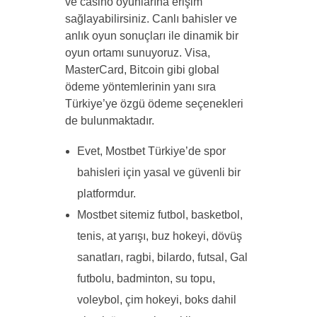
ve casino oyunlarına erişim
sağlayabilirsiniz. Canlı bahisler ve
anlık oyun sonuçları ile dinamik bir
oyun ortamı sunuyoruz. Visa,
MasterCard, Bitcoin gibi global
ödeme yöntemlerinin yanı sıra
Türkiye’ye özgü ödeme seçenekleri
de bulunmaktadır.
Evet, Mostbet Türkiye’de spor
bahisleri için yasal ve güvenli bir
platformdur.
Mostbet sitemiz futbol, basketbol,
tenis, at yarışı, buz hokeyi, dövüş
sanatları, ragbi, bilardo, futsal, Gal
futbolu, badminton, su topu,
voleybol, çim hokeyi, boks dahil