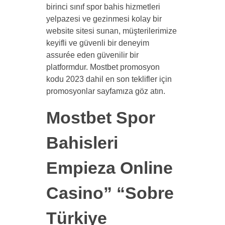
birinci sınıf spor bahis hizmetleri
yelpazesi ve gezinmesi kolay bir
website sitesi sunan, müşterilerimize
keyifli ve güvenli bir deneyim
assurée eden güvenilir bir
platformdur. Mostbet promosyon
kodu 2023 dahil en son teklifler için
promosyonlar sayfamıza göz atın.
Mostbet Spor
Bahisleri
Empieza Online
Casino” “Sobre
Türkiye