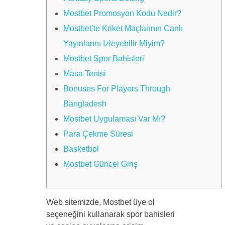
Mostbet Promosyon Kodu Nedir?
Mostbet’te Kriket Maçlarının Canlı
Yayınlarını Izleyebilir Miyim?
Mostbet Spor Bahisleri
Masa Tenisi
Bonuses For Players Through
Bangladesh
Mostbet Uygulaması Var Mı?
Para Çekme Süresi
Basketbol
Mostbet Güncel Giriş
Web sitemizde, Mostbet üye ol
seçeneğini kullanarak spor bahisleri