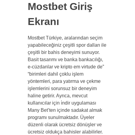
Mostbet Giriş
Ekranı
Mostbet Türkiye, aralarından seçim
yapabileceğiniz çeşitli spor dalları ile
çeşitli bir bahis deneyimi sunuyor.
Basit tasarımı ve banka bankacılığı,
e-cüzdanlar ve kripto em virtude de”
“birimleri dahil çoklu işlem
yöntemleri, para yatırma ve çekme
işlemlerini sorunsuz bir deneyim
haline getirir. Ayrıca, mevcut
kullanıcılar için i̇ndir uygulaması
Many Bet’ten içinde sadakat almak
programı sunulmaktadır. Üyeler
düzenli olarak ücretsiz dönüşler ve
ücretsiz oldukça bahisler alabilirler.