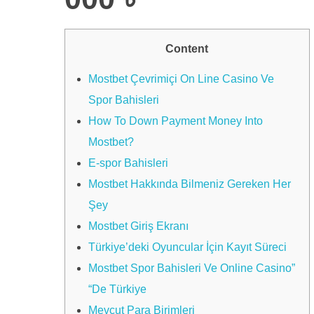
Content
Mostbet Çevrimiçi On Line Casino Ve
Spor Bahisleri
How To Down Payment Money Into
Mostbet?
E-spor Bahisleri
Mostbet Hakkında Bilmeniz Gereken Her
Şey
Mostbet Giriş Ekranı
Türkiye’deki Oyuncular İçin Kayıt Süreci
Mostbet Spor Bahisleri Ve Online Casino”
“De Türkiye
Mevcut Para Birimleri