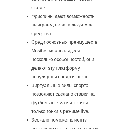
ставок.
Фриспины дают возможность
выиграем, не используя мои
средства.
Среди основных преимуществ
Mostbet можно выделят
несколько особенностей, они
делают эту платформу
популярной среди игроков.
Виртуальные виды спорта
позволяют сделано ставки на
футбольные матчи, скачки
только гонки в режиме live.
Зеркало поможет клиенту
постоянно оставаться на связи с