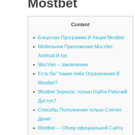
Mostbet
Content
Бонусная Программа И Акции Mostbet
Мобильное Приложение Мостбет:
Android И Ios
Мостбет – заключение
Есть Ли” “какие-либо Ограничения В
Mostbet?
Mostbet Зеркало: только Найти Рабочий
Доступ?
Способы Пополнения только Снятия
Денег
Mostbet — Обзор официальной Сайта