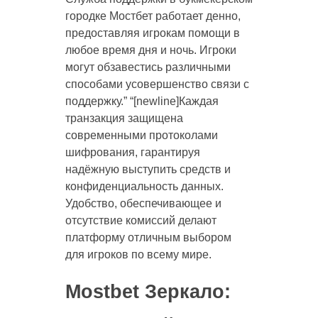
городке Мостбет работает денно,
предоставляя игрокам помощи в
любое время дня и ночь. Игроки
могут обзавестись различными
способами усовершенство связи с
поддержку.” “[newline]Каждая
транзакция защищена
современными протоколами
шифрования, гарантируя
надёжную выступить средств и
конфиденциальность данных.
Удобство, обеспечивающее и
отсутствие комиссий делают
платформу отличным выбором
для игроков по всему мире.
Mostbet Зеркало: