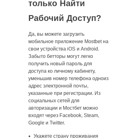
только Найти
Рабочий Доступ?
Да, вы можете загрузить
мобильное приложение Mostbet на
свои устройства iOS и Android.
Забыто бетторы могут легко
получить новый пароль для
доступа ко личному кабинету,
уменьшив номер телефона одноиз
адрес электронной почты,
указанные при регистрации. Из
социальных сетей для
авторизации и Мостбет можно
входят через Facebook, Steam,
Google и Twitter.
Укажете страну проживания