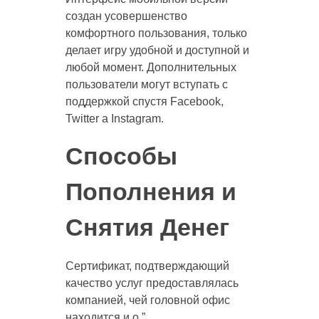
создан усовершенство
комфортного пользования, только
делает игру удобной и доступной и
любой момент. Дополнительных
пользователи могут вступать с
поддержкой спустя Facebook,
Twitter а Instagram.
Способы
Пополнения и
Снятия Денег
Сертификат, подтверждающий
качество услуг предоставлялась
компанией, чей головной офис
находится и о.”