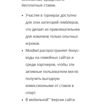
бесплатные ставки.
Участие в турнирах доступно
для этих категорий гемблеров,
что делает их привлекательнее
для новичков только опытных
игроков.
Mostbet распространяет бонус-
коды на семейных сайтах и ​​
среди партнеров, чтобы эти
активные пользователи могло
получить выгодную
комиссионными от ставок в
спорт.
В мобильной” “версии сайта