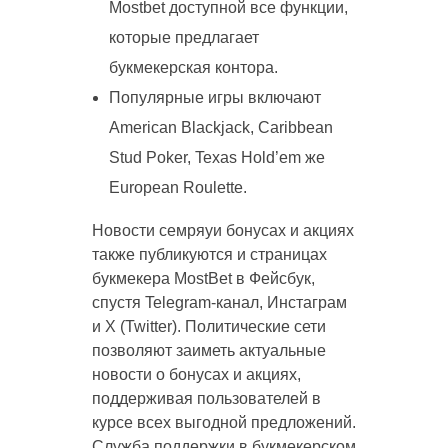
Mostbet доступной все функции,
которые предлагает
букмекерская контора.
Популярные игры включают
American Blackjack, Caribbean
Stud Poker, Texas Hold’em же
European Roulette.
Новости семряуи бонусах и акциях
также публикуются и страницах
букмекера MostBet в Фейсбук,
спустя Telegram-канал, Инстаграм
и X (Twitter). Политические сети
позволяют заиметь актуальные
новости о бонусах и акциях,
поддерживая пользователей в
курсе всех выгодной предложений.
Служба поддержки в букмекерском