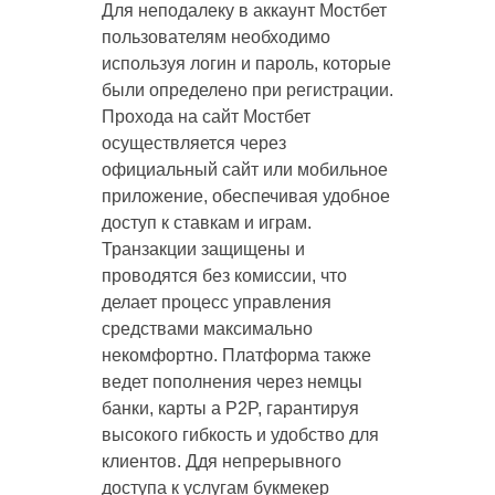
Для неподалеку в аккаунт Мостбет
пользователям необходимо
используя логин и пароль, которые
были определено при регистрации.
Прохода на сайт Мостбет
осуществляется через
официальный сайт или мобильное
приложение, обеспечивая удобное
доступ к ставкам и играм.
Транзакции защищены и
проводятся без комиссии, что
делает процесс управления
средствами максимально
некомфортно. Платформа также
ведет пополнения через немцы
банки, карты а P2P, гарантируя
высокого гибкость и удобство для
клиентов. Ддя непрерывного
доступа к услугам букмекер