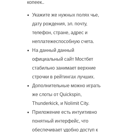
копеек..
Укажите же нужных полях чье,
дату рождения, эл. почту,
телефон, стране, адрес и
неплатежеспособную счета.
На данный данный
официальный сайт Мостбет
стабильно занимает верхние
строчки в рейтингах лучших.
Дополнительные можно играть
же слоты от Quickspin,
Thunderkick, и Nolimit City.
Приложение есть интуитивно
понятный интерфейс, что
обеспечивает удобно доступ к