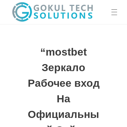
HOME
GTS
Gokul Tech Solutions
“mostbet
SERVICES
Зеркало
ABOUT US
Рабочее вход
На
OUR WORK
Официальны
CAREER