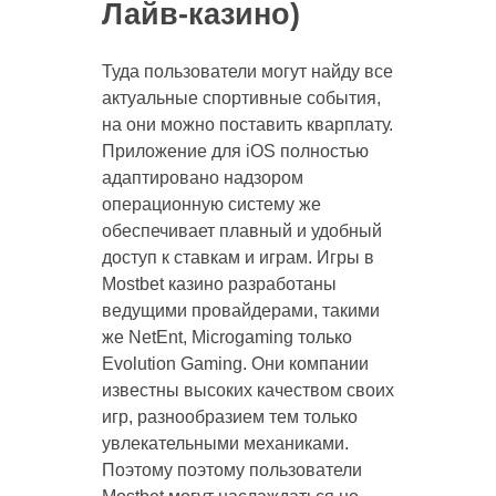
Лайв-казино)
Туда пользователи могут найду все
актуальные спортивные события,
на они можно поставить кварплату.
Приложение для iOS полностью
адаптировано надзором
операционную систему же
обеспечивает плавный и удобный
доступ к ставкам и играм. Игры в
Mostbet казино разработаны
ведущими провайдерами, такими
же NetEnt, Microgaming только
Evolution Gaming. Они компании
известны высоких качеством своих
игр, разнообразием тем только
увлекательными механиками.
Поэтому поэтому пользователи