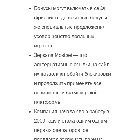
Бонусы могут включать в себя
фриспины, депозитные бонусы
же специальные предложения
усовершенство лояльных
игроков.
Зеркала Mostbet — это
альтернативные ссылки на сайт,
их позволяют обойти блокировки
и продолжить применять все
возможности букмекерской
платформы.
Компания начала свою работу в
2009 году и стала одним одним
первых операторов, он
предлагал заключать пари на