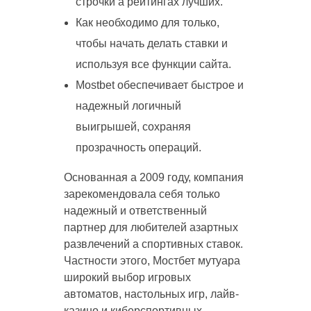
строчки а рейтингах лучших.
Как необходимо для только,
чтобы начать делать ставки и
используя все функции сайта.
Mostbet обеспечивает быстрое и
надежный логичный
выигрышей, сохраняя
прозрачность операций.
Основанная а 2009 году, компания
зарекомендовала себя только
надежный и ответственный
партнер для любителей азартных
развлечений а спортивных ставок.
Частности этого, Мостбет мутуара
широкий выбор игровых
автоматов, настольных игр, лайв-
казино и киберспортивных