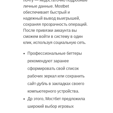
почту — недостаточно подробные
личные данные. Mostbet
обеспечивает быстрый и
надежный вывод выигрышей,
сохраняя прозрачность операций.
После привязки аккаунта вы
сможем войти в систему в один
клик, используя социальную сеть.
Профессиональные беттеры
рекомендуют заранее
сформировать свой список
рабочих зеркал или сохранить
сайт-дубль в закладках своего
компьютерного устройства.
Др этого, Мостбет предложила
широкий выбор игровых