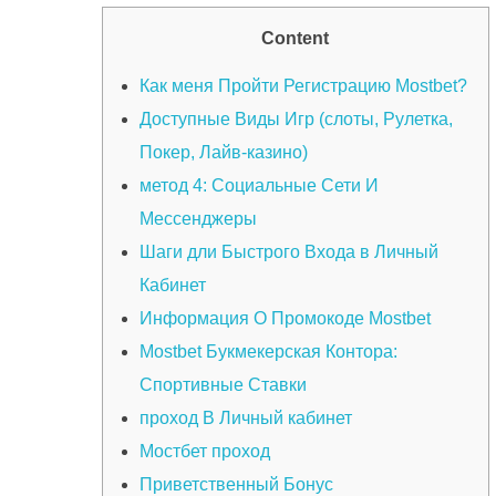
Content
Как меня Пройти Регистрацию Mostbet?
Доступные Виды Игр (слоты, Рулетка,
Покер, Лайв-казино)
метод 4: Социальные Сети И
Мессенджеры
Шаги дли Быстрого Входа в Личный
Кабинет
Информация О Промокоде Mostbet
Mostbet Букмекерская Контора:
Спортивные Ставки
проход В Личный кабинет
Мостбет проход
Приветственный Бонус