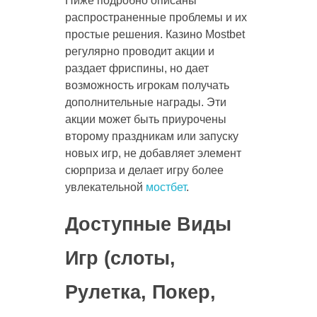
Ниже подробно описаны
распространенные проблемы и их
простые решения. Казино Mostbet
регулярно проводит акции и
раздает фриспины, но дает
возможность игрокам получать
дополнительные награды. Эти
акции может быть приурочены
второму праздникам или запуску
новых игр, не добавляет элемент
сюрприза и делает игру более
увлекательной
мостбет
.
Доступные Виды
Игр (слоты,
Рулетка, Покер,