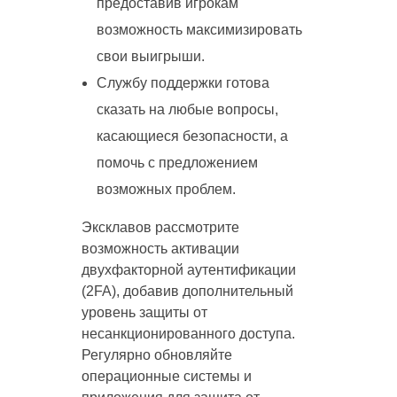
предоставив игрокам
возможность максимизировать
свои выигрыши.
Службу поддержки готова
сказать на любые вопросы,
касающиеся безопасности, а
помочь с предложением
возможных проблем.
Эксклавов рассмотрите
возможность активации
двухфакторной аутентификации
(2FA), добавив дополнительный
уровень защиты от
несанкционированного доступа.
Регулярно обновляйте
операционные системы и