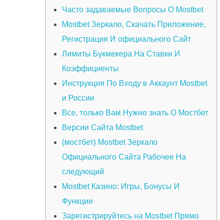
Часто задаваемые Вопросы О Mostbet
Mostbet Зеркало, Скачать Приложение,
Регистрация И официального Сайт
Лимиты Букмекера На Ставки И
Коэффициенты
Инструкция По Входу в Аккаунт Mostbet
и России
Все, только Вам Нужно знать О Мостбет
Версии Сайта Mostbet
(мостбет) Mostbet Зеркало
Официального Сайта Рабочее На
следующий
Mostbet Казино: Игры, Бонусы И
Функции
Зарегистрируйтесь на Mostbet Прямо