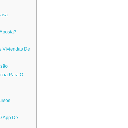
Casa
 Aposta?
s Viviendas De
isão
rcia Para O
ursos
 O App De