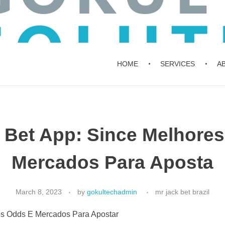
HOME
SERVICES
A
 Bet App: Since Melhore
Mercados Para Aposta
March 8, 2023
by
gokultechadmin
mr jack bet brazil
es Odds E Mercados Para Apostar