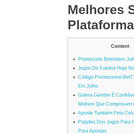
Melhores S
Plataforma
Content
Promocode Betmotion Jul
Jogos De Futebol Hoje Na
Código Promocional Bet7:
Em Julho
Galera Gamble É Confiáve
Motivos Que Comprovam I
Aposte Também Pelo Celu
Palpites Dos Jogos Para 
Para Apostas