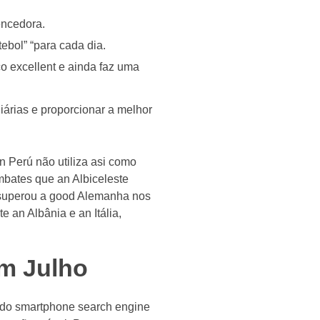
encedora.
ebol” “para cada dia.
o excellent e ainda faz uma
iárias e proporcionar a melhor
n Perú não utiliza asi como
mbates que an Albiceleste
 superou a good Alemanha nos
e an Albânia e an Itália,
m Julho
r do smartphone search engine