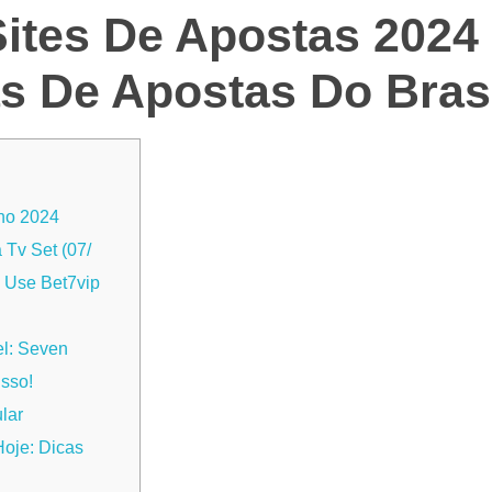
ites De Apostas 2024
s De Apostas Do Bras
ho 2024
 Tv Set (07/
 Use Bet7vip
l: Seven
sso!
lar
Hoje: Dicas