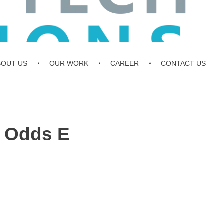
BOUT US
OUR WORK
CAREER
CONTACT US
s Odds E