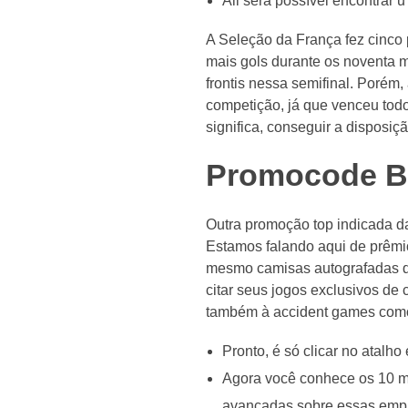
Ali será possível encontrar 
A Seleção da França fez cinco
mais gols durante os noventa 
frontis nessa semifinal. Porém
competição, já que venceu tod
significa, conseguir a disposiç
Promocode Be
Outra promoção top indicada d
Estamos falando aqui de prêmio
mesmo camisas autografadas d
citar seus jogos exclusivos de 
também à accident games como
Pronto, é só clicar no atalh
Agora você conhece os 10 mel
avançadas sobre essas emp