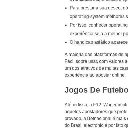
Para prestar a sua deseo, nó
operating-system melhores si
Por isso, conhecer operatin
experiência seja a melhor po
O handicap asiático aparece n
A maioria das plataformas de 
Fácil sobre usar, com valores 
um dos atrativos de muitas cas
experiência ao apostar online.
Jogos De Futebol
Além disso, a F12. Wager imple
aqueles apostadores que prefer
provado, a Betnacional é mais 
do Brasil electronic é por isto 