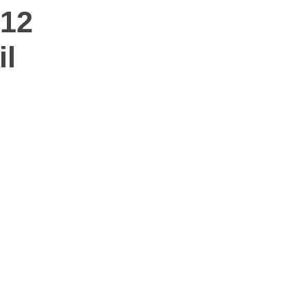
 12
il