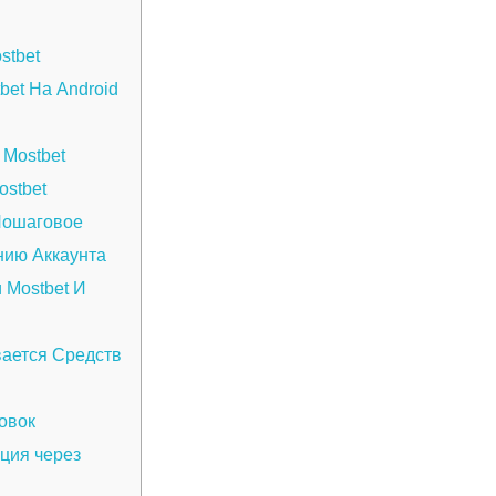
stbet
bet На Android
 Mostbet
ostbet
 Пошаговое
нию Аккаунта
 Mostbet И
ается Средств
овок
ция через