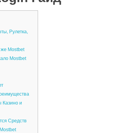
ты, Рулетка,
 же Mostbet
ало Mostbet
ет
преимущества
 Казино и
тся Средств
Mostbet