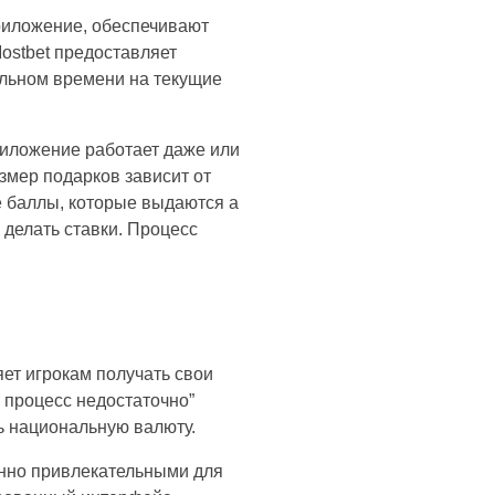
риложение, обеспечивают
Mostbet предоставляет
альном времени на текущие
риложение работает даже или
змер подарков зависит от
е баллы, которые выдаются а
 делать ставки. Процесс
ет игрокам получать свои
 процесс недостаточно”
ь национальную валюту.
енно привлекательными для