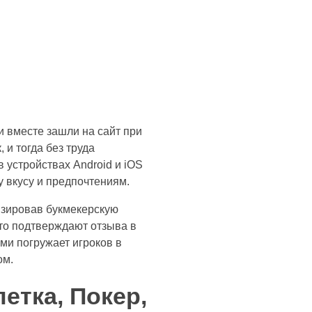
 вместе зашли на сайт при
и тогда без труда
 устройствах Android и iOS
у вкусу и предпочтениям.
изировав букмекерскую
Это подтверждают отзыва в
ми погружает игроков в
ом.
етка, Покер,