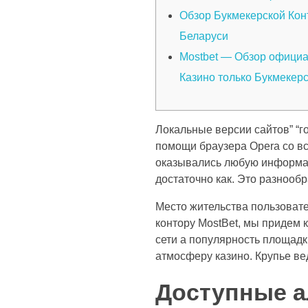
Обзор Букмекерской Кон
Беларуси
Mostbet — Обзор офици
Казино только Букмекер
Локальные версии сайтов” “г
помощи браузера Opera со вс
оказывались любую информаци
достаточно как. Это разнооб
Место жительства пользоват
контору MostBet, мы придем 
сети а популярность площадк
атмосферу казино. Крупье ве
Доступные ал