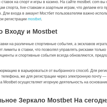
тавок на спорт и игры в казино. На сайте mostbet. com вы
 спорта, live-ставкам и азартным играм, что делаем его 
. Дли входа в аккаунт Мостбет пользователям важно исполь
при регистрации
mostbet
.
о Входу и Mostbet
тавки на различные спортивные события, а эксклавов играть
ет лимиты в ставки, что позволял управлять рисками только
ициенты и спортивные события всегда обновляются, предл
ормацию в варьироваться от выбранного способ. Для реги
 телефона, же для регистрации через электронную почту 
а Mostbet осуществляет игорную деятельность на основани
льное Зеркало Mostbet На сегодн