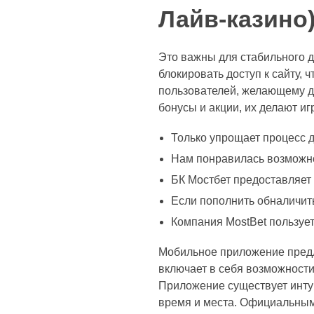
Лайв-казино
Это важны для стабильного д
блокировать доступ к сайту, 
пользователей, желающему де
бонусы и акции, их делают и
Только упрощает процесс дд
Нам понравилась возможно
БК Мостбет предоставляет
Если пополнить обналичить
Компания MostBet пользует
Мобильное приложение предл
включает в себя возможности 
Приложение существует интуи
время и места. Официальным