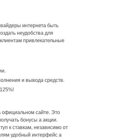
ровайдеры интернета быть
создать неудобства для
м клиентам привлекательные
ии.
олнения и вывода средств.
 125%!
 официальном сайте. Это
получать бонусы а акции.
уп к ставкам, независимо от
елям удобный интерфейс а