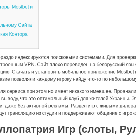
торы Mostbet и
альному Сайта
ская Контора
ораздо индексируются поисковыми системами. Для проверки
троенным VPN. Сайт плохо переведен на белорусский язык, 
ю. Скачать и установить мобильное приложение Mostbet в
разие позволяли каждому игроку найду что-то по небольшом
еля сервиса при этом но имеет никакого имевшее. Проанал
к выводу, что это оптимальный клуб для жителей Украины. 
и, даже без активной рекламы. Раздел игр с живыми дилера
дут трансляцию из студии и поддерживают общение с игрок
лопатрия Игр (слоты, Рул