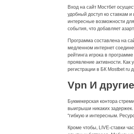
Вход на сайт Мостбет осуще
удобный доступ ко ставкам и 
интересные возможности для 
события, что добавляет азар
Программа составлена на са
медленном интернет соединен
рейтинга игрока в программ
проявление активности. Как 
регистрации в БК Mostbet ru 
Vpn И други
Букмекерская контора стреми
выигрыши никаких задержек. 
“гибкую и интересным. Ресу
Кроме чтобы, LIVE-ставки ча