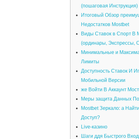
(пошаговая Инструкция)
Итоговый Обзор преиму
Недостатков Mostbet
Виды Ставок в Спорт В M
(ординары, Экспрессы, 
Минимальные и Максим
Лимиты
Доступность Ставок И И
Мобильной Версии
же Войти В Аккаунт Мост
Меры защита Данных По
Mostbet Зеркало: а Найт
Доступ?
Live-казино
Шаги ддя Быстрого Вхо