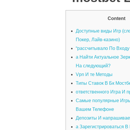
Content
Доступные виды Игр (сло
Покер, Лайв-казино)
“рассчитывало По Входу
а Найти Актуальное Зерк
На следующий?
Vpn И те Методы
Типы Ставок В Бк Мостб
ответственного Игра И 
Самые популярные Игры
Вашем Телефоне
Депозиты И напрашивае
а Зарегистрироваться В 