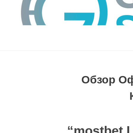
Обзор Оф
GTS
Gokul Tech Solutions
“mostbet 