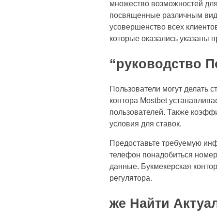
множество возможностей для с
посвященные различным видам
усовершенство всех клиентов
которые оказались указаны 
“руководство П
Пользователи могут делать с
контора Mostbet устанавлива
пользователей. Также коэфф
условия для ставок.
Предоставьте требуемую инф
телефон понадобиться номер
данные. Букмекерская контор
регулятора.
же Найти Актуа