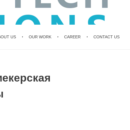
BOUT US
OUR WORK
CAREER
CONTACT US
мекерская
ы