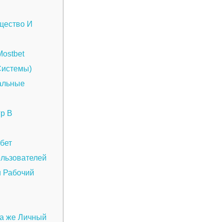
щество И
ostbet
Системы)
альные
гр В
бет
льзователей
и Рабочий
да же Личный