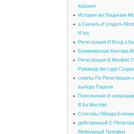
Кабинет
История же Лицензия Mo
а Скачать И угадать Most
И Ios
Регистрация И Вход а Бк
Букмекерская Контора M
Регистрация В Mostbet:
Руководство судя Созда
советы По Регистрации и
выбору Пароля
Пополнение И напрашив
В Бк Мостбет
Способы Обхода Блокир
действенный 2: Регистра
Мобильный Телефон