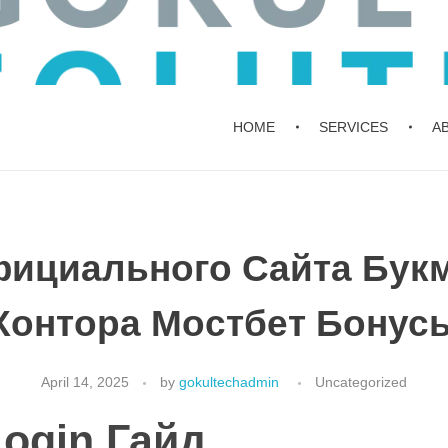
HOME
SERVICES
A
ициального Сайта Бук
Контора Мостбет Бонус
April 14, 2025
by
gokultechadmin
Uncategorized
Login Гайд