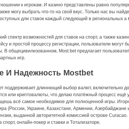
ношении к игрокам. И казино представлены равно популяр
 также могу выбрать что-то на свой вкус. Только нас вы най
 доступных дли ставок каждый следующий в региональных а
й спектр возможностей для ставок на спорт, а также казин
су и простой процессу регистрации, пользователи могут б
. В общецивилизованном, Most bet предлагает пользовате
зартных игр.
 И Надежность Mostbet
ет поддерживает длиннющий выбор валют, включительно до
тся или криптовалюты, что делаю платёжный процесс ещё 
отыщешь всё самое необходимое для полноценной игры. Иго
ира (России, Украине, Казахстане, Армении, Азербайджане и
нзии, выданной авторитетной комиссией острове Curacao
а спорт, онлайн-покер и ставки и Тотализаторе.