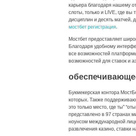
карьера благодаря нашему от
слоты, только и LIVE, где вы
дисциплин и десять матчей,
мостбет регистрация
.
Мостбет предоставляет широки
Благодаря удобному интерфей
все возможностей платформы
возможностей для ставок и а
обеспечивающее
Букмекерская контора МостБ
которых. Также поддерживаю
это только место, где ты” “
представлено в 97 странах м
ноунсом международной лице
развлечения казино, ставки н