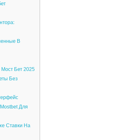
бет
нтора:
ненные В
 Мост Бет 2025
еты Без
терфейс
Mostbet Для
же Ставки На