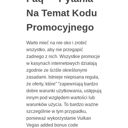
Na Temat Kodu
Promocyjnego
Warto mieć na nie oko i zrobić
wszystko, aby nie przegapić
żadnego z nich. Wszystkie promocje
w kasynach internetowych działają
zgodnie ze ściśle określonymi
zasadami. Istnieje niepisana reguła,
że oferty, które” “zapewniają bardzo
dobre warunki użytkowania, ustępują
innym pod względem wartości lub
warunków użycia. To bardzo ważne
szczególnie w tym przypadku,
ponieważ wykorzystanie Vulkan
Vegas added bonus code