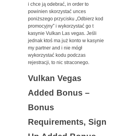
i chce ją odebrać, in order to
powinien skorzystać unces
poniższego przycisku „Odbierz kod
promocyjny” i wykorzystać go t
kasynie Vulkan Las vegas. Jeśli
jednak ktoś ma już konto w kasynie
my partner and i nie mógł
wykorzystać kodu podczas
rejestracji, to nic straconego.
Vulkan Vegas
Added Bonus –
Bonus
Requirements, Sign