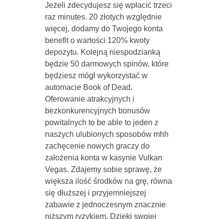
Jeżeli zdecydujesz się wpłacić trzeci
raz minutes. 20 złotych względnie
więcej, dodamy do Twojego konta
benefit o wartości 120% kwoty
depozytu. Kolejną niespodzianką
będzie 50 darmowych spinów, które
będziesz mógł wykorzystać w
automacie Book of Dead.
Oferowanie atrakcyjnych i
bezkonkurencyjnych bonusów
powitalnych to be able to jeden z
naszych ulubionych sposobów mhh
zachęcenie nowych graczy do
założenia konta w kasynie Vulkan
Vegas. Zdajemy sobie sprawę, że
większa ilość środków na grę, równa
się dłuższej i przyjemniejszej
zabawie z jednoczesnym znacznie
niższym ryzykiem. Dzięki swojej