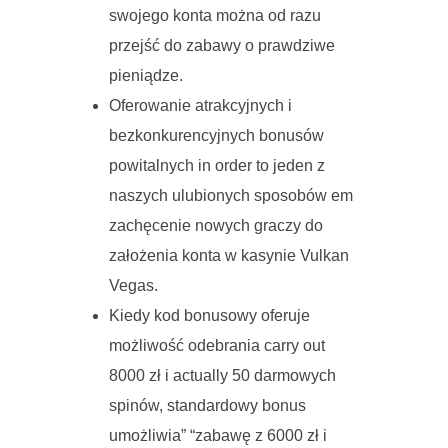
swojego konta można od razu
przejść do zabawy o prawdziwe
pieniądze.
Oferowanie atrakcyjnych i
bezkonkurencyjnych bonusów
powitalnych in order to jeden z
naszych ulubionych sposobów em
zachęcenie nowych graczy do
założenia konta w kasynie Vulkan
Vegas.
Kiedy kod bonusowy oferuje
możliwość odebrania carry out
8000 zł i actually 50 darmowych
spinów, standardowy bonus
umożliwia” “zabawę z 6000 zł i