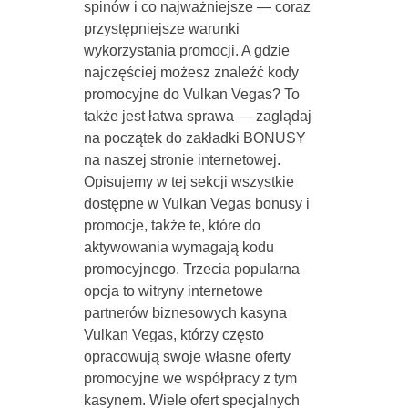
spinów i co najważniejsze — coraz
przystępniejsze warunki
wykorzystania promocji. A gdzie
najczęściej możesz znaleźć kody
promocyjne do Vulkan Vegas? To
także jest łatwa sprawa — zaglądaj
na początek do zakładki BONUSY
na naszej stronie internetowej.
Opisujemy w tej sekcji wszystkie
dostępne w Vulkan Vegas bonusy i
promocje, także te, które do
aktywowania wymagają kodu
promocyjnego. Trzecia popularna
opcja to witryny internetowe
partnerów biznesowych kasyna
Vulkan Vegas, którzy często
opracowują swoje własne oferty
promocyjne we współpracy z tym
kasynem. Wiele ofert specjalnych