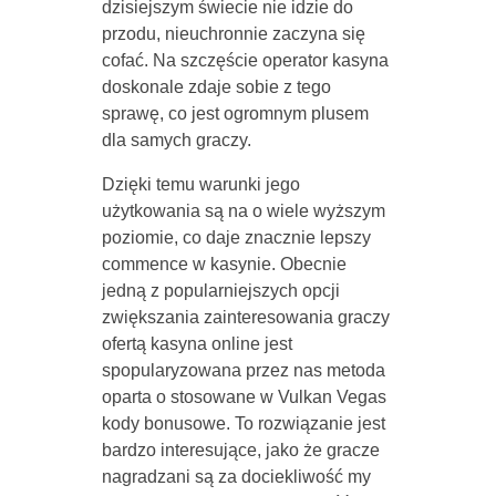
dzisiejszym świecie nie idzie do
przodu, nieuchronnie zaczyna się
cofać. Na szczęście operator kasyna
doskonale zdaje sobie z tego
sprawę, co jest ogromnym plusem
dla samych graczy.
Dzięki temu warunki jego
użytkowania są na o wiele wyższym
poziomie, co daje znacznie lepszy
commence w kasynie. Obecnie
jedną z popularniejszych opcji
zwiększania zainteresowania graczy
ofertą kasyna online jest
spopularyzowana przez nas metoda
oparta o stosowane w Vulkan Vegas
kody bonusowe. To rozwiązanie jest
bardzo interesujące, jako że gracze
nagradzani są za dociekliwość my