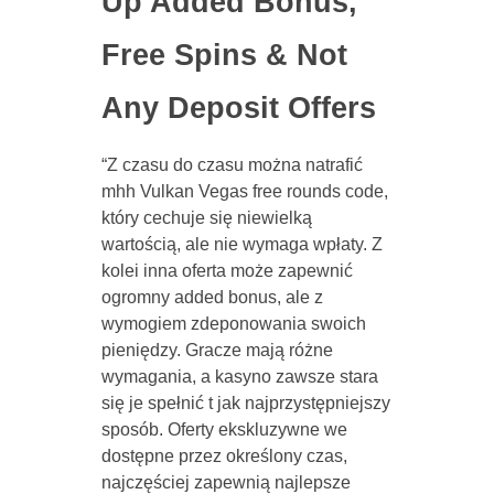
Up Added Bonus,
Free Spins & Not
Any Deposit Offers
“Z czasu do czasu można natrafić
mhh Vulkan Vegas free rounds code,
który cechuje się niewielką
wartością, ale nie wymaga wpłaty. Z
kolei inna oferta może zapewnić
ogromny added bonus, ale z
wymogiem zdeponowania swoich
pieniędzy. Gracze mają różne
wymagania, a kasyno zawsze stara
się je spełnić t jak najprzystępniejszy
sposób. Oferty ekskluzywne we
dostępne przez określony czas,
najczęściej zapewnią najlepsze