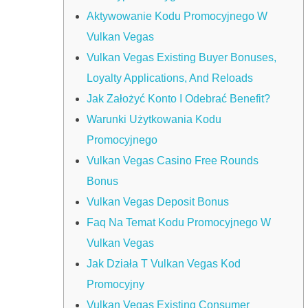
Aktywowanie Kodu Promocyjnego W
Vulkan Vegas
Vulkan Vegas Existing Buyer Bonuses,
Loyalty Applications, And Reloads
Jak Założyć Konto I Odebrać Benefit?
Warunki Użytkowania Kodu
Promocyjnego
Vulkan Vegas Casino Free Rounds
Bonus
Vulkan Vegas Deposit Bonus
Faq Na Temat Kodu Promocyjnego W
Vulkan Vegas
Jak Działa T Vulkan Vegas Kod
Promocyjny
Vulkan Vegas Existing Consumer