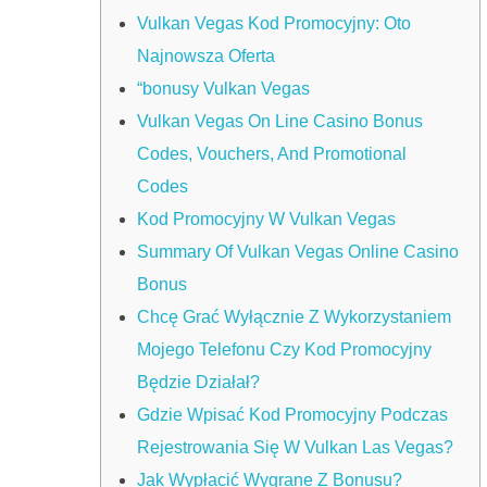
Vulkan Vegas Kod Promocyjny: Oto
Najnowsza Oferta
“bonusy Vulkan Vegas
Vulkan Vegas On Line Casino Bonus
Codes, Vouchers, And Promotional
Codes
Kod Promocyjny W Vulkan Vegas
Summary Of Vulkan Vegas Online Casino
Bonus
Chcę Grać Wyłącznie Z Wykorzystaniem
Mojego Telefonu Czy Kod Promocyjny
Będzie Działał?
Gdzie Wpisać Kod Promocyjny Podczas
Rejestrowania Się W Vulkan Las Vegas?
Jak Wypłacić Wygrane Z Bonusu?