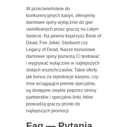
W przeciwieństwie do
konkurencyjnych kasyn, oferujemy
darmowe spiny wyłącznie do gier
uwielbianych przez graczy na całym
świecie. Na pewno kojarzysz Book of
Dead, Fire Joker, Starburst czy
Legacy of Dead. Nasze bonusowe
darmowe spiny pozwolą Ci testować
i wygrywać wyłącznie w najlepszych
slotach wszechczasów. Takie oferty
jak bonus za rejestracje kasyno, czy
inne wciągające premie specjalne,
są dostępne zwykle poprzez strony
partnerskie i specjalne linki, które
prowadzą graczy prosto do
najlepszych promocji.
Faq — Pytania