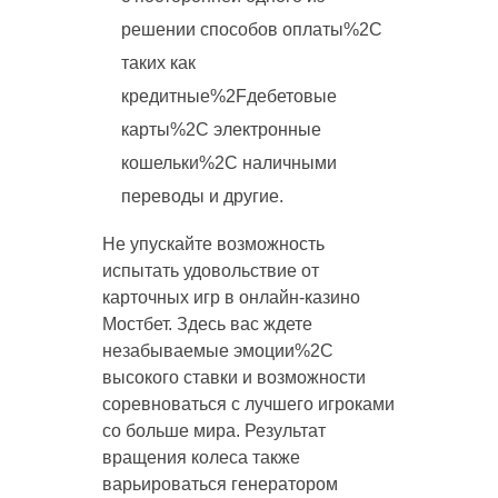
решении способов оплаты%2C
таких как
кредитные%2Fдебетовые
карты%2C электронные
кошельки%2C наличными
переводы и другие.
Не упускайте возможность
испытать удовольствие от
карточных игр в онлайн-казино
Мостбет. Здесь вас ждете
незабываемые эмоции%2C
высокого ставки и возможности
соревноваться с лучшего игроками
со больше мира. Результат
вращения колеса также
варьироваться генератором