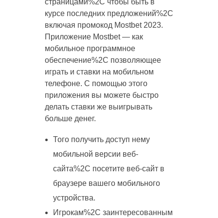
страницами%2C чтобы быть в
курсе последних предложений%2C
включая промокод Mostbet 2023.
Приложение Mostbet — как
мобильное программное
обеспечение%2C позволяющее
играть и ставки на мобильном
телефоне. С помощью этого
приложения вы можете быстро
делать ставки же выигрывать
больше денег.
Того получить доступ нему
мобильной версии веб-
сайта%2C посетите веб-сайт в
браузере вашего мобильного
устройства.
Игрокам%2C заинтересованным