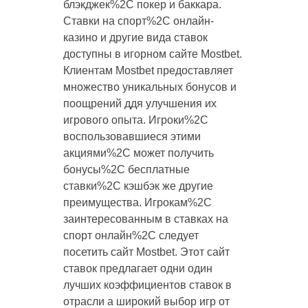
блэкджек%2C покер и баккара.
Ставки на спорт%2C онлайн-
казино и другие вида ставок
доступны в игорном сайте Mostbet.
Клиентам Mostbet предоставляет
множество уникальных бонусов и
поощрений ддя улучшения их
игрового опыта. Игроки%2C
воспользовавшиеся этими
акциями%2C может получить
бонусы%2C бесплатные
ставки%2C кэшбэк же другие
преимущества. Игрокам%2C
заинтересованным в ставках на
спорт онлайн%2C следует
посетить сайт Mostbet. Этот сайт
ставок предлагает одни один
лучших коэффициентов ставок в
отрасли а широкий выбор игр от