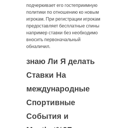
подчеркивает его гостеприимную
политики по отношению ко новым
игрокам. При регистрации игрокам
предоставляет бесплатные спины
например ставки без необходимо
вносить первоначальный
обналичил.
знаю Ли Я делать
Ставки На
международные
Спортивные
События и