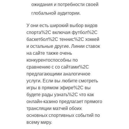
ожидания и потребности своей
глобальной аудитории.
У они есть широкий выбор видов
спорта%2C включая футбол%2C
баскетбол%2C теннис%2C хоккей
и остальные другие. Линии ставок
на сайте также очень
конкурентоспособны по
сравнению с со сайтами%2C
предлагающими аналогичное
услуги. Если вы любите смотреть
игры в прямом эфире%2C вы
будете рады узнать%2C что как
онлайн-казино предлагает прямого
трансляции матчей обоих
основных спортивных событий по
всему миру.