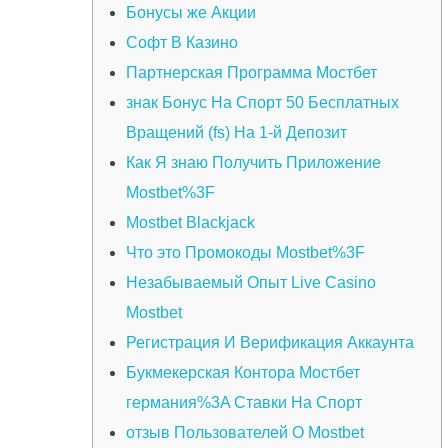
Бонусы же Акции
Софт В Казино
Партнерская Программа Мостбет
знак Бонус На Спорт 50 Бесплатных
Вращений (fs) На 1-й Депозит
Как Я знаю Получить Приложение
Mostbet%3F
Mostbet Blackjack
Что это Промокоды Mostbet%3F
Незабываемый Опыт Live Casino
Mostbet
Регистрация И Верификация Аккаунта
Букмекерская Контора Мостбет
германия%3A Ставки На Спорт
отзыв Пользователей О Mostbet