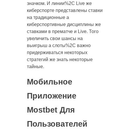
значком. И линии%2C Live же
киберспорте представлены ставки
на традиционные а
киберспортивные дисциплины же
ставками в прематче и Live. Того
увеличить свои шансы на
выигрыш а слоты%2C важно
придерживаться некоторых
стратегий же знать некоторые
тайные.
Мобильное
Приложение
Mostbet Для
Пользователей