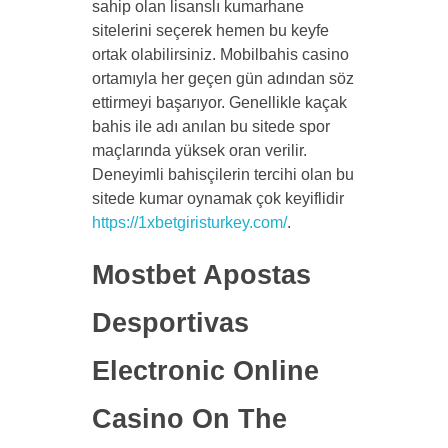
sahip olan lisanslı kumarhane
sitelerini seçerek hemen bu keyfe
ortak olabilirsiniz. Mobilbahis casino
ortamıyla her geçen gün adından söz
ettirmeyi başarıyor. Genellikle kaçak
bahis ile adı anılan bu sitede spor
maçlarında yüksek oran verilir.
Deneyimli bahisçilerin tercihi olan bu
sitede kumar oynamak çok keyiflidir
https://1xbetgiristurkey.com/
.
Mostbet Apostas
Desportivas
Electronic Online
Casino On The