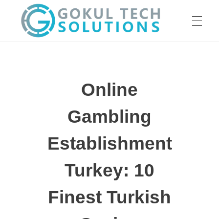
HOME
GTS
Gokul Tech Solutions
Online
SERVICES
Gambling
ABOUT US
Establishment
Turkey: 10
OUR WORK
Finest Turkish
CAREER