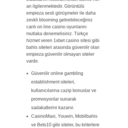
an ilgilenmektedir. Görüntülü
empieza sesli görüşmeler ile daha
zevkli blooming getirebileceğiniz
canlı on line casino oyunlarını
mutlaka denemelisiniz. Türkçe
hizmet veren 1xbet casino sitesi gibi
bahis siteleri arasında güvenilir olan
empieza güvenilir olmayan siteler
vardır.
Güvenilir online gambling
establishment siteleri,
kullanıcılarına cazip bonuslar ve
promosyonlar sunarak
sadakatlerini kazanır.
CasinoMaxi, Youwin, Mobilbahis
ve Bets10 gibi siteler, bu kriterlere