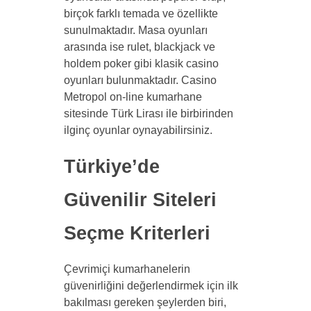
birçok farklı temada ve özellikte
sunulmaktadır. Masa oyunları
arasında ise rulet, blackjack ve
holdem poker gibi klasik casino
oyunları bulunmaktadır. Casino
Metropol on-line kumarhane
sitesinde Türk Lirası ile birbirinden
ilginç oyunlar oynayabilirsiniz.
Türkiye’de
Güvenilir Siteleri
Seçme Kriterleri
Çevrimiçi kumarhanelerin
güvenirliğini değerlendirmek için ilk
bakılması gereken şeylerden biri,