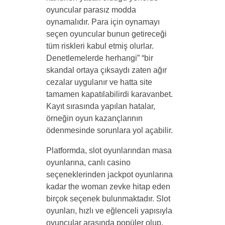
oyuncular parasız modda
oynamalıdır. Para için oynamayı
seçen oyuncular bunun getireceği
tüm riskleri kabul etmiş olurlar.
Denetlemelerde herhangi” “bir
skandal ortaya çıksaydı zaten ağır
cezalar uygulanır ve hatta site
tamamen kapatılabilirdi karavanbet.
Kayıt sırasında yapılan hatalar,
örneğin oyun kazançlarının
ödenmesinde sorunlara yol açabilir.
Platformda, slot oyunlarından masa
oyunlarına, canlı casino
seçeneklerinden jackpot oyunlarına
kadar the woman zevke hitap eden
birçok seçenek bulunmaktadır. Slot
oyunları, hızlı ve eğlenceli yapısıyla
oyuncular arasında popüler olup,