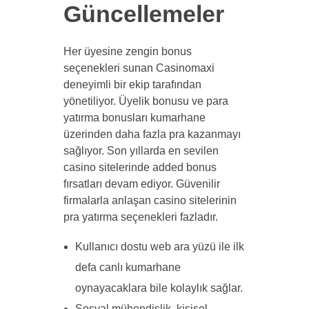
Güncellemeler
Her üyesine zengin bonus
seçenekleri sunan Casinomaxi
deneyimli bir ekip tarafından
yönetiliyor. Üyelik bonusu ve para
yatırma bonusları kumarhane
üzerinden daha fazla pra kazanmayı
sağlıyor. Son yıllarda en sevilen
casino sitelerinde added bonus
fırsatları devam ediyor. Güvenilir
firmalarla anlaşan casino sitelerinin
pra yatırma seçenekleri fazladır.
Kullanıcı dostu web ara yüzü ile ilk
defa canlı kumarhane
oynayacaklara bile kolaylık sağlar.
Sosyal mühendislik, kişisel