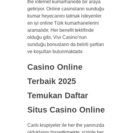
the internet kumarhanede bir araya
getiriyor. Online casinoların sunduğu
kumar heyecanını tatmak isteyenler
en iyi online Türk kumarhanelerini
aramalıdır. Her benefit teklifinde
olduğu gibi, Vivi Casino’nun
sunduğu bonusların da belirli şartları
ve koşulları bulunmaktadır.
Casino Online
Terbaik 2025
Temukan Daftar
Situs Casino Online
Canlı krupiyeler ile her the yanınızda
olduklarını hissettirmekte, sizinle her