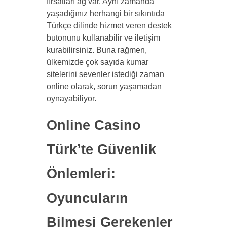
fırsatları ag var. Aynı zamanda
yaşadığınız herhangi bir sıkıntıda
Türkçe dilinde hizmet veren destek
butonunu kullanabilir ve iletişim
kurabilirsiniz. Buna rağmen,
ülkemizde çok sayıda kumar
sitelerini sevenler istediği zaman
online olarak, sorun yaşamadan
oynayabiliyor.
Online Casino
Türk’te Güvenlik
Önlemleri:
Oyuncuların
Bilmesi Gerekenler