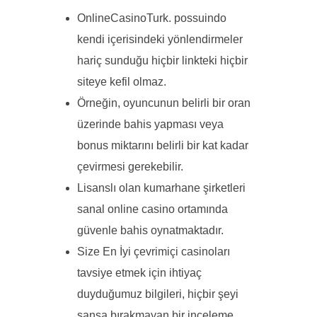
OnlineCasinoTurk. possuindo
kendi içerisindeki yönlendirmeler
hariç sunduğu hiçbir linkteki hiçbir
siteye kefil olmaz.
Örneğin, oyuncunun belirli bir oran
üzerinde bahis yapması veya
bonus miktarını belirli bir kat kadar
çevirmesi gerekebilir.
Lisanslı olan kumarhane şirketleri
sanal online casino ortamında
güvenle bahis oynatmaktadır.
Size En İyi çevrimiçi casinoları
tavsiye etmek için ihtiyaç
duyduğumuz bilgileri, hiçbir şeyi
şansa bırakmayan bir inceleme