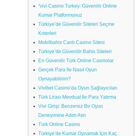
“vivi Casino Turkey: Güvenilir Online
Kumar Platformunuz
Türkiye’de Güvenilir Siteleri Seçme
Kriterleri
Mobilbahis Canlı Casino Sitesi
Türkiye’de Güvenilir Bahis Siteleri
En Güvenilir Türk Online Casinolar
Gerçek Para Ile Nasıl Oyun
Oynayabilirim?
Vivibet Casino’da Oyun Sağlayıcıları
Türk Lirası Mevduat Ile Para Yatırma
Vivi Girişi: Benzersiz Bir Oyun
Deneyimine Adım Atın
Türk Online Casino
Türkiye’de Kumar Oynamak İçin Kaç