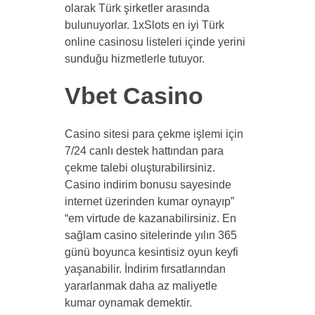
olarak Türk şirketler arasında
bulunuyorlar. 1xSlots en iyi Türk
online casinosu listeleri içinde yerini
sunduğu hizmetlerle tutuyor.
Vbet Casino
Casino sitesi para çekme işlemi için
7/24 canlı destek hattından para
çekme talebi oluşturabilirsiniz.
Casino indirim bonusu sayesinde
internet üzerinden kumar oynayıp”
“em virtude de kazanabilirsiniz. En
sağlam casino sitelerinde yılın 365
günü boyunca kesintisiz oyun keyfi
yaşanabilir. İndirim fırsatlarından
yararlanmak daha az maliyetle
kumar oynamak demektir.