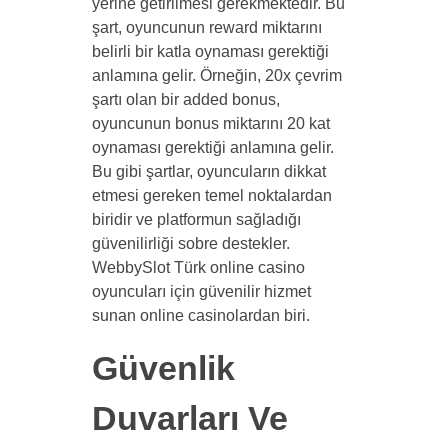
yerine getirilmesi gerekmektedir. Bu
şart, oyuncunun reward miktarını
belirli bir katla oynaması gerektiği
anlamına gelir. Örneğin, 20x çevrim
şartı olan bir added bonus,
oyuncunun bonus miktarını 20 kat
oynaması gerektiği anlamına gelir.
Bu gibi şartlar, oyuncuların dikkat
etmesi gereken temel noktalardan
biridir ve platformun sağladığı
güvenilirliği sobre destekler.
WebbySlot Türk online casino
oyuncuları için güvenilir hizmet
sunan online casinolardan biri.
Güvenlik
Duvarları Ve