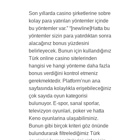
Son yıllarda casino şirketlerine sobre
kolay para yatırılan yöntemler içinde
bu yöntemler var.” “[newline]Hatta bu
yöntemler sizin para yatırdıktan sonra
alacağınız bonus yüzdesini
belirleyecek. Bunun için kullandığınız
Türk online casino sitelerinden
hangisi ve hangi yönteme daha fazla
bonus verdiğini kontrol etmeniz
gerekmektedir. Platform’nun ana
sayfasında kolaylıkla erişebileceğiniz
çok sayıda oyun kategorisi
bulunuyor. E-spor, sanal sporlar,
televizyon oyunlari, poker ve hatta
Keno oyunlarina ulaşabilirsiniz.
Bunun gibi birçok kriteri göz önünde
bulundurarak filtrelediğimiz Türk