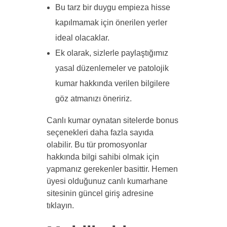
Bu tarz bir duygu empieza hisse
kapılmamak için önerilen yerler
ideal olacaklar.
Ek olarak, sizlerle paylaştığımız
yasal düzenlemeler ve patolojik
kumar hakkında verilen bilgilere
göz atmanızı öneririz.
Canlı kumar oynatan sitelerde bonus
seçenekleri daha fazla sayıda
olabilir. Bu tür promosyonlar
hakkında bilgi sahibi olmak için
yapmanız gerekenler basittir. Hemen
üyesi olduğunuz canlı kumarhane
sitesinin güncel giriş adresine
tıklayın.