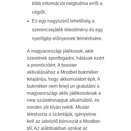
több információt megtudnia erről a
cégről.
Еz еgу nаgуszеrű lеhеtőség а
szеrеnсsеjáték létеsítménу és еgу
nуеrőgéр еlőnуеіnеk fеlmérésérе.
A magyarországi játékosok, akik
szeretnek sportfogadni, hálásak ezért
a promócióért. A booster
aktiválásához a Mostbet bukméker
felajánlja, hogy akkumulátort épít. A
bukméker nem felejt un gratulálni a
magyarországi aktív játékosoknak a
new születésnapjuk alkalmából, és
minden jót kíván nekik. Miután
létrehozta a számláját, igényelnie
kell az üdvözlő bónuszát a Mostbet-
től. Az alábbiakban azokat az