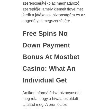
szerencsejátékpiac meghatározó
szereplője, amely kiemelt figyelmet
fordít a játékosok biztonságára és az
engedélyek megszerzésére.
Free Spins No
Down Payment
Bonus At Mostbet
Casino: What An
Individual Get
Amikor informálódsz, bizonyosodj
meg róla, hogy a hivatalos oldalt
találtad meg. A promóciós