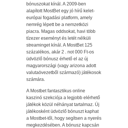
bónuszokat kínál. A 2009-ben
alapított MostBet egy jó hírű kelet-
európai fogadási platform, amely
nemrég lépett be a nemzetközi
piacra. Magas oddsokat, havi több
tízezer eseményt és letét nélküli
streaminget kínál. A MostBet 125
százalékos, akár 2 . not 000 Ft-os
üdvözlő bónusz érhető el az új
magyarországi (vagy arizona adott
valutaövezetből származó) játékosok
számára.
A Mostbet fantasztikus online
kaszinó szekciója a legjobb elérhető
játékok közül néhányat tartalmaz. Új
játékosként üdvözlő bónuszt kaphat
a Mostbet-től, hogy segítsen a nyerés
megkezdésében. A bónusz kapcsán