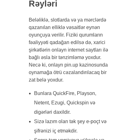
Rəyləri
Beləliklə, slotlarda və ya mərclərdə
qazanılan elliklə vəsaitlər eynən
oyunçuya verilir. Fiziki qurumların
fəaliyyəti qadağan edilsə də, xarici
şirkətlərin onlayn internet saytları ilə
bağlı əsla bir tənzimləmə yoxdur.
Necə ki, onlayn pin.up kazinosunda
oynamağa ötrü cəzalandırılacaq bir
zat belə yoxdur.
Bunlara QuickFire, Playson,
Netent, Ezugi, Quickspin və
digərləri daxildir.
Sizə lazım olan tək şey e-poçt və
şifrənizi iç etməkdir.