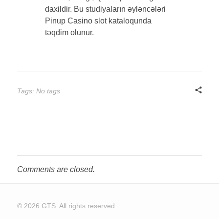
daxildir. Bu studiyaların əyləncələri
Pinup Casino slot kataloqunda
təqdim olunur.
Tags: No tags
Comments are closed.
© 2026 GTS. All rights reserved.