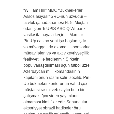
“William Hill” MMC “Bukmekerlər
Assosiasiyası” SRO-nun üzvüdür –
üzvlük şəhadətnaməsi № 8. Müştəri
ödənişləri TsUPIS ASC QIWI-bank
vasitəsilə həyata keçirilir. Mərclər
Pin-Up casino yeni işə başlamışdır
və müvəqqəti də əzəmətli sponsorluq
müqavilələri və ya aktiv xeyriyyəçilik
fəaliyyəti ilə fərqlənmir. Şirkətin
populyarlaşdırılması üçün futbol üzrə
Azərbaycan milli komandasının
kapitanı onun rəsmi səfiri seçilib. Pin-
Up bukmeker kontorunun vahid çox
müştərisi rəsmi veb saytın belə bir
çatışmazlığını video yayımların
olmaması kimi fikir edir. Sonuncular
əksəriyyət obrazli hadisələr ötrü