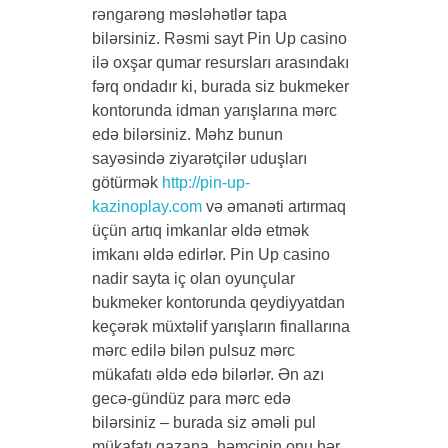
rəngarəng məsləhətlər tapa
bilərsiniz. Rəsmi sayt Pin Up casino
ilə oxşar qumar resursları arasındakı
fərq ondadır ki, burada siz bukmeker
kontorunda idman yarışlarına mərc
edə bilərsiniz. Məhz bunun
sayəsində ziyarətçilər uduşları
götürmək
http://pin-up-
kazinoplay.com
və əmanəti artırmaq
üçün artıq imkanlar əldə etmək
imkanı əldə edirlər. Pin Up casino
nadir sayta iç olan oyunçular
bukmeker kontorunda qeydiyyatdan
keçərək müxtəlif yarışların finallarına
mərc edilə bilən pulsuz mərc
mükafatı əldə edə bilərlər. Ən azı
gecə-gündüz para mərc edə
bilərsiniz – burada siz əməli pul
mükafatı qazana, həmçinin onu hər