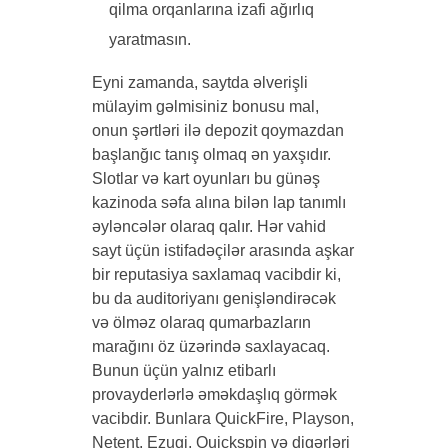
qilma orqanlarına izafi ağırlıq
yaratmasın.
Eyni zamanda, saytda əlverişli
mülayim gəlmisiniz bonusu mal,
onun şərtləri ilə depozit qoymazdan
başlanğıc tanış olmaq ən yaxşıdır.
Slotlar və kart oyunları bu günəş
kazinoda səfa alına bilən lap tanımlı
əyləncələr olaraq qalır. Hər vahid
sayt üçün istifadəçilər arasında aşkar
bir reputasiya saxlamaq vacibdir ki,
bu da auditoriyanı genişləndirəcək
və ölməz olaraq qumarbazların
marağını öz üzərində saxlayacaq.
Bunun üçün yalnız etibarlı
provayderlərlə əməkdaşlıq görmək
vacibdir. Bunlara QuickFire, Playson,
Netent, Ezugi, Quickspin və digərləri