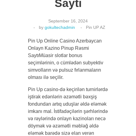
Saytı
September 16, 2024
CONTACT US
by
gokultechadmin
Pin UP AZ
Pin Up Online Casino Azerbaycan ️
Onlayn Kazino Pinup Rəsmi
Saytı
Müasir slotlar bonus
seçimlərinin, o cümlədən subyektiv
simvolların və pulsuz fırlanmaların
olması ilə seçilir.
Pin Up casino-də keçirilən turnirlərdə
iştirak edənlərin əzəmətli bəxşiş
fondundan artıq uduşlar əldə eləmək
imkanı mal. İstifadəçilərin şərhlərində
və rəylərində onlayn kazinoları necə
döymək və əzəmətli məbləğ əldə
eləmək barədə sizə elan verən