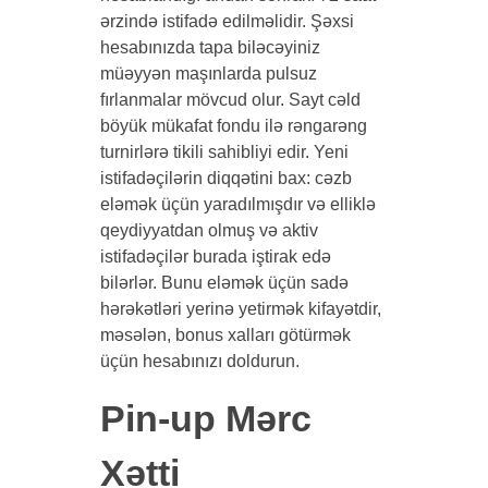
ərzində istifadə edilməlidir. Şəxsi
hesabınızda tapa biləcəyiniz
müəyyən maşınlarda pulsuz
fırlanmalar mövcud olur. Sayt cəld
böyük mükafat fondu ilə rəngarəng
turnirlərə tikili sahibliyi edir. Yeni
istifadəçilərin diqqətini bax: cəzb
eləmək üçün yaradılmışdır və elliklə
qeydiyyatdan olmuş və aktiv
istifadəçilər burada iştirak edə
bilərlər. Bunu eləmək üçün sadə
hərəkətləri yerinə yetirmək kifayətdir,
məsələn, bonus xalları götürmək
üçün hesabınızı doldurun.
Pin-up Mərc
Xətti