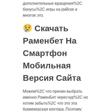
дополнительные вращения%2C
бонусы%2C игры на рийске и
многое это.
Скачать
Раменбет На
Смартфон
Мобильная
Версия Сайта
Можем%2C что причин выбрать
именно РаменБет чересчур%2C но
хотим забыть%2C что это эта
букмекерская контора. Поэтому