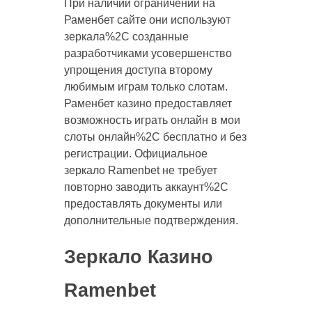
При наличии ограничений на
Раменбет сайте они используют
зеркала%2C созданные
разработчиками усовершенство
упрощения доступа второму
любимым играм только слотам.
Раменбет казино предоставляет
возможность играть онлайн в мои
слоты онлайн%2C бесплатно и без
регистрации. Официальное
зеркало Ramenbet не требует
повторно заводить аккаунт%2C
предоставлять документы или
дополнительные подтверждения.
Зеркало Казино
Ramenbet