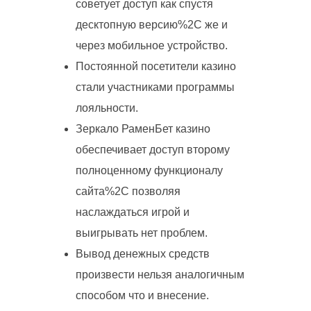
советует доступ как спустя
десктопную версию%2C же и
через мобильное устройство.
Постоянной посетители казино
стали участниками программы
лояльности.
Зеркало РаменБет казино
обеспечивает доступ второму
полноценному функционалу
сайта%2C позволяя
наслаждаться игрой и
выигрывать нет проблем.
Вывод денежных средств
произвести нельзя аналогичным
способом что и внесение.