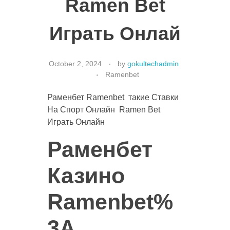
Ramen Bet
Играть Онлай
CONTACT US
October 2, 2024
by
gokultechadmin
Ramenbet
Раменбет Ramenbet ️ такие Ставки
На Спорт Онлайн ️ Ramen Bet
Играть Онлайн
Раменбет
Казино
Ramenbet%
3A