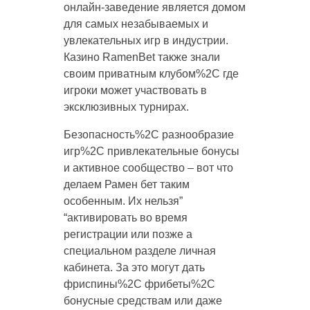
онлайн-заведение является домом
для самых незабываемых и
увлекательных игр в индустрии.
Казино RamenBet также знали
своим приватным клубом%2C где
игроки может участвовать в
эксклюзивных турнирах.
Безопасность%2C разнообразие
игр%2C привлекательные бонусы
и активное сообщество – вот что
делаем Рамен бет таким
особенным. Их нельзя”
“активировать во время
регистрации или позже а
специальном разделе личная
кабинета. За это могут дать
фриспины%2C фрибеты%2C
бонусные средствам или даже