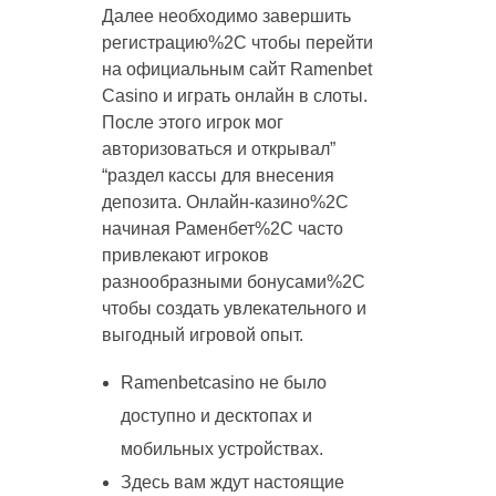
Далее необходимо завершить
регистрацию%2C чтобы перейти
на официальным сайт Ramenbet
Casino и играть онлайн в слоты.
После этого игрок мог
авторизоваться и открывал”
“раздел кассы для внесения
депозита. Онлайн-казино%2C
начиная Раменбет%2C часто
привлекают игроков
разнообразными бонусами%2C
чтобы создать увлекательного и
выгодный игровой опыт.
Ramenbetcasino не было
доступно и десктопах и
мобильных устройствах.
Здесь вам ждут настоящие