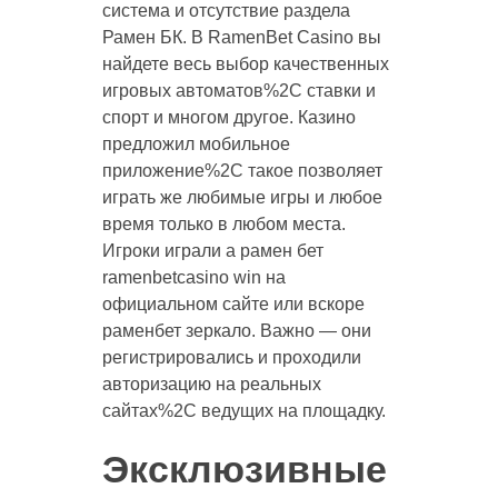
система и отсутствие раздела
Рамен БК. В RamenBet Casino вы
найдете весь выбор качественных
игровых автоматов%2C ставки и
спорт и многом другое. Казино
предложил мобильное
приложение%2C такое позволяет
играть же любимые игры и любое
время только в любом места.
Игроки играли а рамен бет
ramenbetcasino win на
официальном сайте или вскоре
раменбет зеркало. Важно — они
регистрировались и проходили
авторизацию на реальных
сайтах%2C ведущих на площадку.
Эксклюзивные