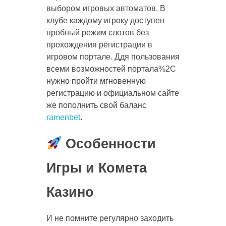
выбором игровых автоматов. В
клубе каждому игроку доступен
пробный режим слотов без
прохождения регистрации в
игровом портале. Ддя пользования
всеми возможностей портала%2C
нужно пройти мгновенную
регистрацию и официальном сайте
же пополнить свой баланс
ramenbet
.
Особенности
Игры и Комета
Казино
И не помните регулярно заходить