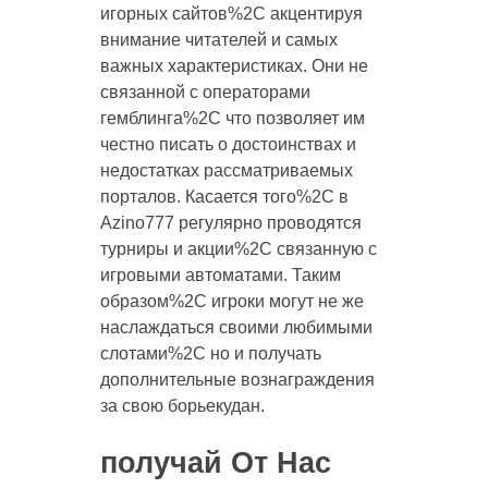
игорных сайтов%2C акцентируя
внимание читателей и самых
важных характеристиках. Они не
связанной с операторами
гемблинга%2C что позволяет им
честно писать о достоинствах и
недостатках рассматриваемых
порталов. Касается того%2C в
Azino777 регулярно проводятся
турниры и акции%2C связанную с
игровыми автоматами. Таким
образом%2C игроки могут не же
наслаждаться своими любимыми
слотами%2C но и получать
дополнительные вознаграждения
за свою борьекудан.
получай От Нас