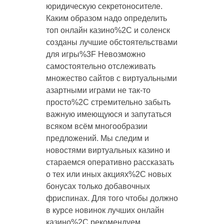
юридическую секретоносителе.
Каким образом надо определить
топ онлайн казино%2C и соленск
созданы лучшие обстоятельствами
для игры%3F Невозможно
самостоятельно отслеживать
множество сайтов с виртуальными
азартными играми не так-то
просто%2C стремительно забыть
важную имеющуюся и запутаться
всяком всём многообразии
предложений. Мы следим и
новостями виртуальных казино и
стараемся оперативно рассказать
о тех или иных акциях%2C новых
бонусах только добавочных
фриспинах. Для того чтобы должно
в курсе новинок лучших онлайн
казино%2C рекомендуем