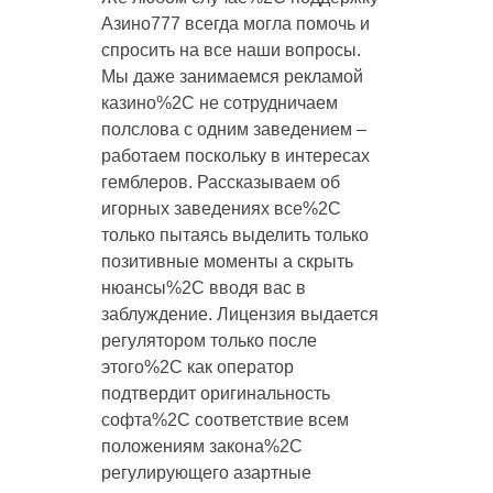
Азино777 всегда могла помочь и
спросить на все наши вопросы.
Мы даже занимаемся рекламой
казино%2C не сотрудничаем
полслова с одним заведением –
работаем поскольку в интересах
гемблеров. Рассказываем об
игорных заведениях все%2C
только пытаясь выделить только
позитивные моменты а скрыть
нюансы%2C вводя вас в
заблуждение. Лицензия выдается
регулятором только после
этого%2C как оператор
подтвердит оригинальность
софта%2C соответствие всем
положениям закона%2C
регулирующего азартные