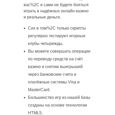
вас%2C и сами не будете бояться
играть в надёжных онлайн казино
и реальные деньги.
Сих в том%2C только скрипты
регулярно тестируют игорные
клубы четырежды.
Вы можете совершать операции
по переводу средств на счёт
казино и снятию выигрышей
через банковские счета и
платёжные системы Visa и
MasterCard.
Большинство игр из нашей базы
созданы на основе технологии
HTML5.