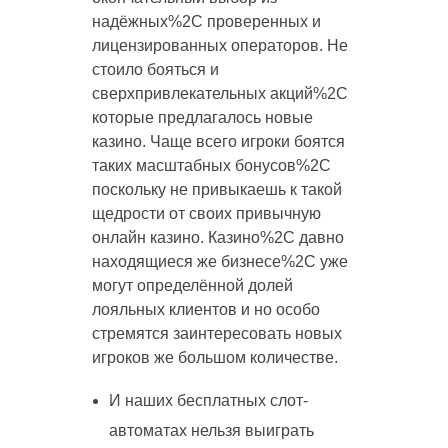
надёжных%2C проверенных и
лицензированных операторов. Не
стоило бояться и
сверхпривлекательных акций%2C
которые предлагалось новые
казино. Чаще всего игроки боятся
таких масштабных бонусов%2C
поскольку не привыкаешь к такой
щедрости от своих привычную
онлайн казино. Казино%2C давно
находящиеся же бизнесе%2C уже
могут определённой долей
лояльных клиентов и но особо
стремятся заинтересовать новых
игроков же большом количестве.
И наших бесплатных слот-
автоматах нельзя выиграть