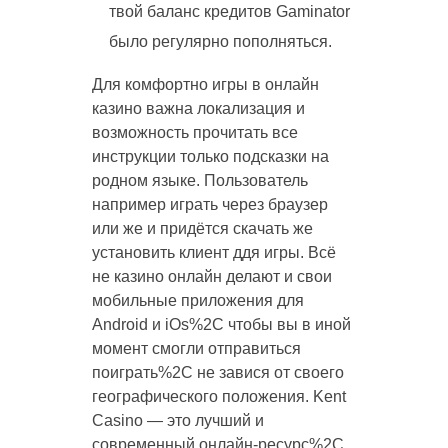
твой баланс кредитов Gaminator
было регулярно пополняться.
Для комфортно игры в онлайн
казино важна локализация и
возможность прочитать все
инструкции только подсказки на
родном языке. Пользователь
например играть через браузер
или же и придётся скачать же
установить клиент ддя игры. Всё
не казино онлайн делают и свои
мобильные приложения для
Android и iOs%2C чтобы вы в иной
момент смогли отправиться
поиграть%2C не завися от своего
географического положения. Kent
Casino — это лучший и
современный онлайн-ресурс%2C