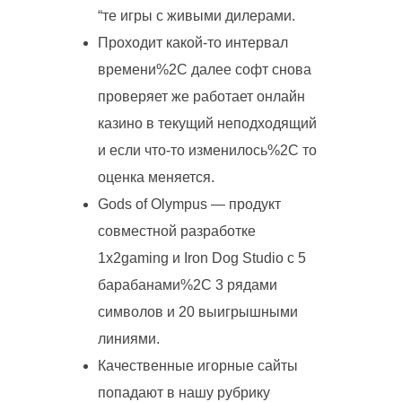
“те игры с живыми дилерами.
Проходит какой-то интервал
времени%2C далее софт снова
проверяет же работает онлайн
казино в текущий неподходящий
и если что-то изменилось%2C то
оценка меняется.
Gods of Olympus — продукт
совместной разработке
1x2gaming и Iron Dog Studio с 5
барабанами%2C 3 рядами
символов и 20 выигрышными
линиями.
Качественные игорные сайты
попадают в нашу рубрику