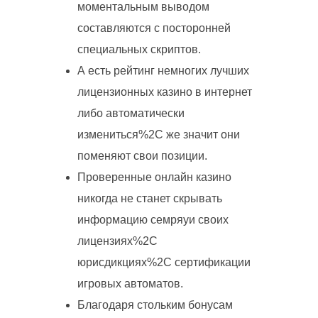
моментальным выводом
составляются с посторонней
специальных скриптов.
А есть рейтинг немногих лучших
лицензионных казино в интернет
либо автоматически
измениться%2C же значит они
поменяют свои позиции.
Проверенные онлайн казино
никогда не станет скрывать
информацию семряуи своих
лицензиях%2C
юрисдикциях%2C сертификации
игровых автоматов.
Благодаря стольким бонусам