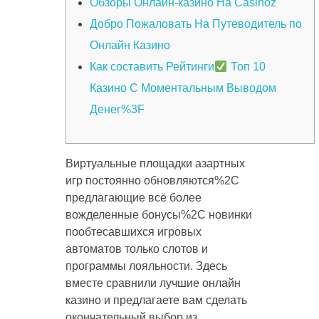
Обзоры Онлайн-казино На Casinoz
Добро Пожаловать На Путеводитель по
Онлайн Казино
Как составить Рейтинги
Топ 10
Казино С Моментальным Выводом
Денег%3F
Виртуальные площадки азартных
игр постоянно обновляются%2C
предлагающие всё более
вожделенные бонусы%2C новинки
пообтесавшихся игровых
автоматов только слотов и
программы лояльности. Здесь
вместе сравнили лучшие онлайн
казино и предлагаете вам сделать
окончательный выбор из