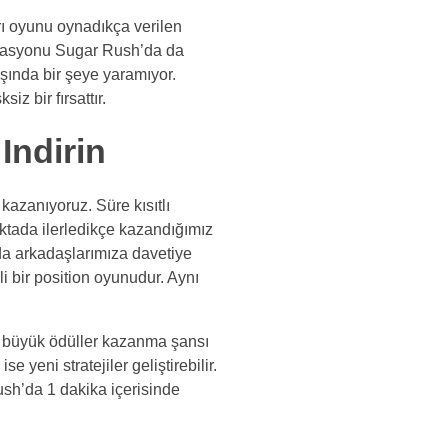
arı oyunu oynadıkça verilen
egrasyonu Sugar Rush’da da
şında bir şeye yaramıyor.
z bir fırsattır.
Indirin
zanıyoruz. Süre kısıtlı
tada ilerledikçe kazandığımız
 da arkadaşlarımıza davetiye
i bir position oyunudur. Aynı
ak büyük ödüller kazanma şansı
 yeni stratejiler geliştirebilir.
ush’da 1 dakika içerisinde