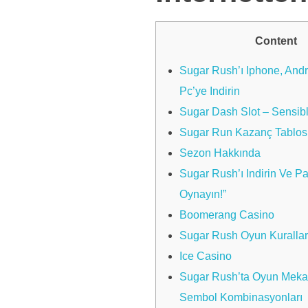
Content
Sugar Rush’ı Iphone, And
Pc’ye Indirin
Sugar Dash Slot – Sensib
Sugar Run Kazanç Tablos
Sezon Hakkında
Sugar Rush’ı Indirin Ve Pa
Oynayın!”
Boomerang Casino
Sugar Rush Oyun Kurallar
Ice Casino
Sugar Rush’ta Oyun Meka
Sembol Kombinasyonları