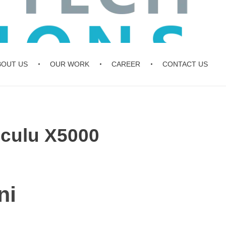
BOUT US
OUR WORK
CAREER
CONTACT US
nculu X5000
ni