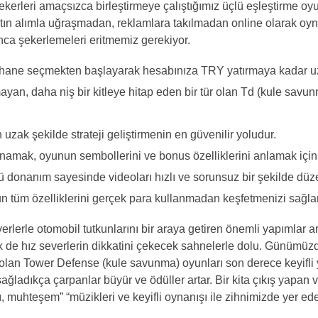
ekerleri amaçsızca birleştirmeye çalıştığımız üçlü eşleştirme oy
satın alımla uğraşmadan, reklamlara takılmadan online olarak o
ca şekerlemeleri eritmemiz gerekiyor.
arhane seçmekten başlayarak hesabınıza TRY yatırmaya kadar uz
n, daha niş bir kitleye hitap eden bir tür olan Td (kule savunm
uzak şekilde strateji geliştirmenin en güvenilir yoludur.
ak, oyunun sembollerini ve bonus özelliklerini anlamak için risk
 donanım sayesinde videoları hızlı ve sorunsuz bir şekilde düze
n tüm özelliklerini gerçek para kullanmadan keşfetmenizi sağlar
verlerle otomobil tutkunlarını bir araya getiren önemli yapımlar a
 de hız severlerin dikkatini çekecek sahnelerle dolu. Günümü
ür olan Tower Defense (kule savunma) oyunları son derece keyifli 
ladıkça çarpanlar büyür ve ödüller artar. Bir kita çıkış yapan v
, muhteşem” “müzikleri ve keyifli oynanışı ile zihnimizde yer ed