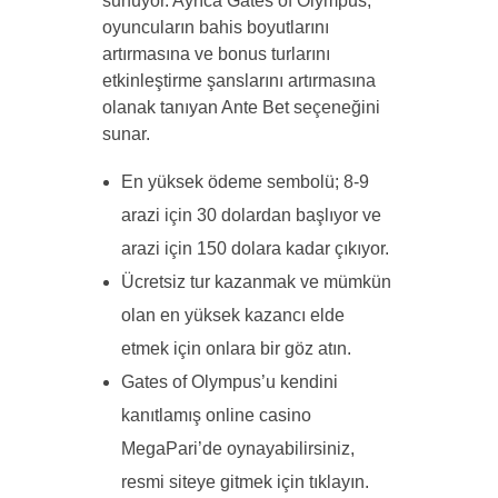
sunuyor. Ayrıca Gates of Olympus,
oyuncuların bahis boyutlarını
artırmasına ve bonus turlarını
etkinleştirme şanslarını artırmasına
olanak tanıyan Ante Bet seçeneğini
sunar.
En yüksek ödeme sembolü; 8-9
arazi için 30 dolardan başlıyor ve
arazi için 150 dolara kadar çıkıyor.
Ücretsiz tur kazanmak ve mümkün
olan en yüksek kazancı elde
etmek için onlara bir göz atın.
Gates of Olympus’u kendini
kanıtlamış online casino
MegaPari’de oynayabilirsiniz,
resmi siteye gitmek için tıklayın.