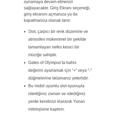
oynamaya devam etmenizi
sağlayacaktır. Giriş Ekranı seçeneği,
giriş ekranını açmanıza ya da
kapatmanıza olanak tanır.
Slot, çarpıcı bir renk düzenine ve
atmosferi mükemmel bir şekilde
tamamlayan nefes kesici bir
müziğe sahiptir.
Gates of Olympus’ta bahis
değerini ayarlamak için “+” veya “-”
düğmelerine tıklamanız yeterlidir.
Bu mobil uyumlu slot oyunuyla
istediğiniz zaman ve istediğiniz
yerde kendinizi klassisk Yunan
mitolojisine kaptırın.