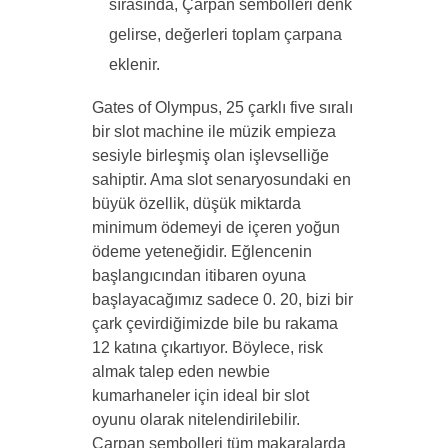
sırasında, Çarpan sembolleri denk
gelirse, değerleri toplam çarpana
eklenir.
Gates of Olympus, 25 çarklı five sıralı
bir slot machine ile müzik empieza
sesiyle birleşmiş olan işlevselliğe
sahiptir. Ama slot senaryosundaki en
büyük özellik, düşük miktarda
minimum ödemeyi de içeren yoğun
ödeme yeteneğidir. Eğlencenin
başlangıcından itibaren oyuna
başlayacağımız sadece 0. 20, bizi bir
çark çevirdiğimizde bile bu rakama
12 katına çıkartıyor. Böylece, risk
almak talep eden newbie
kumarhaneler için ideal bir slot
oyunu olarak nitelendirilebilir.
Çarpan sembolleri tüm makaralarda