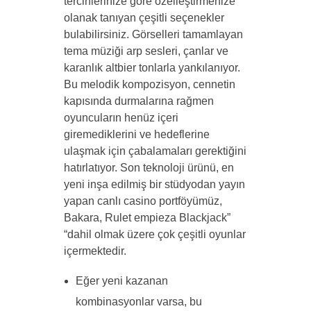
tercihlerinize göre özelleştirmenize
olanak tanıyan çeşitli seçenekler
bulabilirsiniz. Görselleri tamamlayan
tema müziği arp sesleri, çanlar ve
karanlık altbier tonlarla yankılanıyor.
Bu melodik kompozisyon, cennetin
kapısında durmalarına rağmen
oyuncuların henüz içeri
giremediklerini ve hedeflerine
ulaşmak için çabalamaları gerektiğini
hatırlatıyor. Son teknoloji ürünü, en
yeni inşa edilmiş bir stüdyodan yayın
yapan canlı casino portföyümüz,
Bakara, Rulet empieza Blackjack”
“dahil olmak üzere çok çeşitli oyunlar
içermektedir.
Eğer yeni kazanan
kombinasyonlar varsa, bu