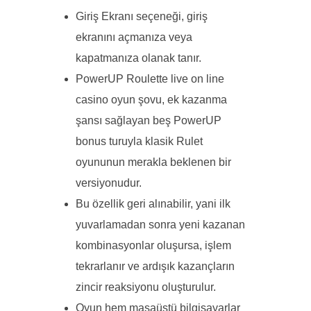
Giriş Ekranı seçeneği, giriş
ekranını açmanıza veya
kapatmanıza olanak tanır.
PowerUP Roulette live on line
casino oyun şovu, ek kazanma
şansı sağlayan beş PowerUP
bonus turuyla klasik Rulet
oyununun merakla beklenen bir
versiyonudur.
Bu özellik geri alınabilir, yani ilk
yuvarlamadan sonra yeni kazanan
kombinasyonlar oluşursa, işlem
tekrarlanır ve ardışık kazançların
zincir reaksiyonu oluşturulur.
Oyun hem masaüstü bilgisayarlar