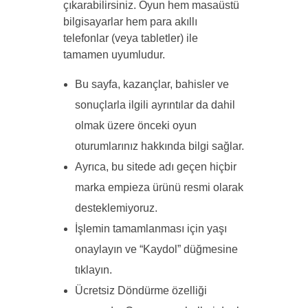
çıkarabilirsiniz. Oyun hem masaüstü
bilgisayarlar hem para akıllı
telefonlar (veya tabletler) ile
tamamen uyumludur.
Bu sayfa, kazançlar, bahisler ve
sonuçlarla ilgili ayrıntılar da dahil
olmak üzere önceki oyun
oturumlarınız hakkında bilgi sağlar.
Ayrıca, bu sitede adı geçen hiçbir
marka empieza ürünü resmi olarak
desteklemiyoruz.
İşlemin tamamlanması için yaşı
onaylayın ve “Kaydol” düğmesine
tıklayın.
Ücretsiz Döndürme özelliği