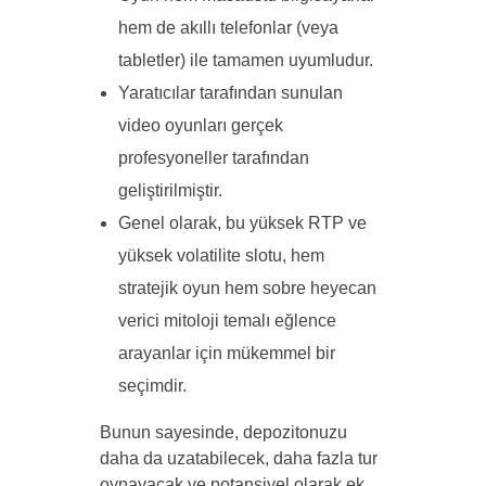
hem de akıllı telefonlar (veya
tabletler) ile tamamen uyumludur.
Yaratıcılar tarafından sunulan
video oyunları gerçek
profesyoneller tarafından
geliştirilmiştir.
Genel olarak, bu yüksek RTP ve
yüksek volatilite slotu, hem
stratejik oyun hem sobre heyecan
verici mitoloji temalı eğlence
arayanlar için mükemmel bir
seçimdir.
Bunun sayesinde, depozitonuzu
daha da uzatabilecek, daha fazla tur
oynayacak ve potansiyel olarak ek