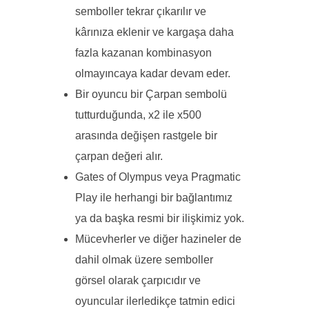
semboller tekrar çıkarılır ve
kârınıza eklenir ve kargaşa daha
fazla kazanan kombinasyon
olmayıncaya kadar devam eder.
Bir oyuncu bir Çarpan sembolü
tutturduğunda, x2 ile x500
arasında değişen rastgele bir
çarpan değeri alır.
Gates of Olympus veya Pragmatic
Play ile herhangi bir bağlantımız
ya da başka resmi bir ilişkimiz yok.
Mücevherler ve diğer hazineler de
dahil olmak üzere semboller
görsel olarak çarpıcıdır ve
oyuncular ilerledikçe tatmin edici