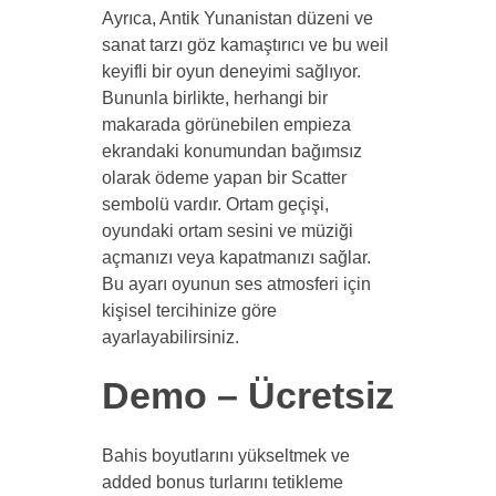
Ayrıca, Antik Yunanistan düzeni ve
sanat tarzı göz kamaştırıcı ve bu weil
keyifli bir oyun deneyimi sağlıyor.
Bununla birlikte, herhangi bir
makarada görünebilen empieza
ekrandaki konumundan bağımsız
olarak ödeme yapan bir Scatter
sembolü vardır. Ortam geçişi,
oyundaki ortam sesini ve müziği
açmanızı veya kapatmanızı sağlar.
Bu ayarı oyunun ses atmosferi için
kişisel tercihinize göre
ayarlayabilirsiniz.
Demo – Ücretsiz
Bahis boyutlarını yükseltmek ve
added bonus turlarını tetikleme