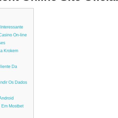
 Interessante
Casino On-line
ses
Za Krokem
liente Da
ndir Os Dados
Android
e Em Mostbet