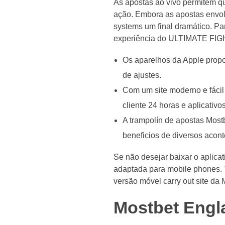
As apostas ao vivo permitem q
ação. Embora as apostas envol
systems um final dramático. Pa
experiência do ULTIMATE FI
Os aparelhos da Apple propo
de ajustes.
Com um site moderno e fácil
cliente 24 horas e aplicativo
A trampolín de apostas Most
beneficios de diversos acon
Se não desejar baixar o aplica
adaptada para mobile phones. Tu
versão móvel carry out site da 
Mostbet Engla