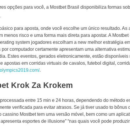
s opções para você, a Mostbet Brasil disponibiliza formas sob
.
 básico para aposta, onde você escolhe um único resultado. As 
em menos risco e uma forma mais direta para apostar. A Mostbet
erating system jogadores escolham a new melhor estratégia em
 por computador certamente apresentam uma alternativa estim
dia. Estes eventos, gerados eletronicamente, estão disponíveis
e apostas em corridas virtuais de cavalos, futebol digital, corri
reolympics2019.com/
.
bet Krok Za Krokem
 processada entre 15 min e 24 horas, dependendo do método esc
nte verificada para evitar atrasos. Se já tiver usado to bônus
 o cassino Mostbet tem uma versão móvel, bem como um aplica
l apresenta esportes de illusione” “nas quais você pode produzi