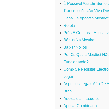
É Possível Assistir Some S
Transmissões Ao Vivo Do
Casa De Apostas Mostbet
Roleta
Prós E Contras – Aplicativ
Bônus Na Mostbet
Baixar No Ios
Por Os Quais Mostbet Não
Funcionando?
Como Se Registar Electro
Jogar
Aspectos Legais Afin De 
Brasil
Apostas Em Esports
Aposta Combinada