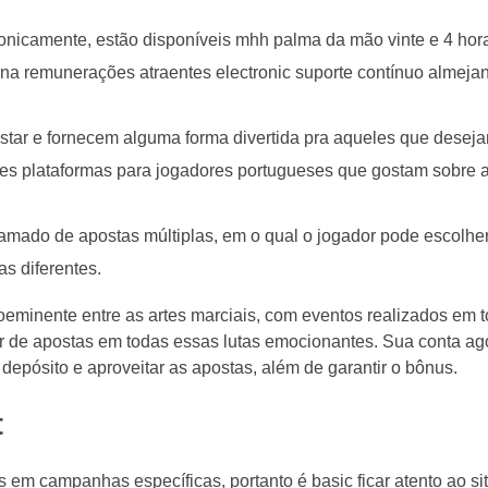
onicamente, estão disponíveis mhh palma da mão vinte e 4 hora
ona remunerações atraentes electronic suporte contínuo almejan
ostar e fornecem alguma forma divertida pra aqueles que deseja
s plataformas para jogadores portugueses que gostam sobre ap
amado de apostas múltiplas, em o qual o jogador pode escolher
s diferentes.
eminente entre as artes marciais, com eventos realizados em 
r de apostas em todas essas lutas emocionantes. Sua conta ag
depósito e aproveitar as apostas, além de garantir o bônus.
t
s em campanhas específicas, portanto é basic ficar atento ao s