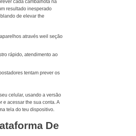
 prever cada cambalhota na
um resultado inesperado
 blando de elevar the
aparelhos através weil seção
tro rápido, atendimento ao
postadores tentam prever os
seu celular, usando a versão
r e acessar the sua conta. A
a tela do teu dispositivo.
lataforma De