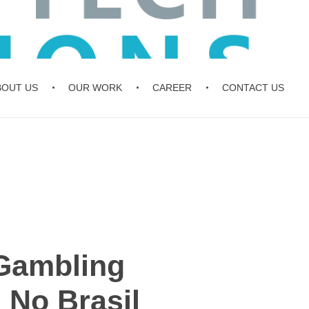
BOUT US
OUR WORK
CAREER
CONTACT US
 Gambling
l No Brasil