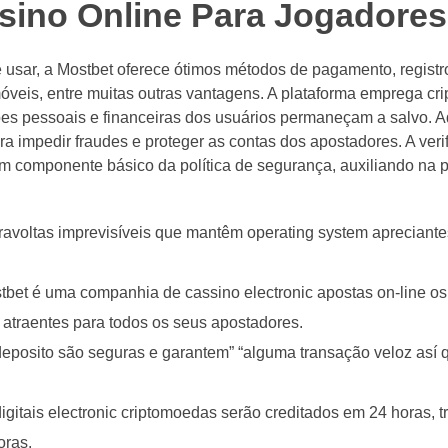
sino Online Para Jogadore
 usar, a Mostbet oferece ótimos métodos de pagamento, registr
 móveis, entre muitas outras vantagens. A plataforma emprega c
ões pessoais e financeiras dos usuários permaneçam a salvo. A
a impedir fraudes e proteger as contas dos apostadores. A veri
m componente básico da política de segurança, auxiliando na
avoltas imprevisíveis que mantêm operating system apreciantes
tbet é uma companhia de cassino electronic apostas on-line os
atraentes para todos os seus apostadores.
 deposito são seguras e garantem” “alguma transação veloz así
 digitais electronic criptomoedas serão creditados em 24 horas, 
oras.