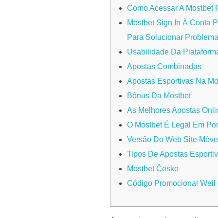
Como Acessar A Mostbet P
Mostbet Sign In À Conta P
Para Solucionar Problema
Usabilidade Da Plataform
Apostas Combinadas
Apostas Esportivas Na Mo
Bônus Da Mostbet
As Melhores Apostas Onli
O Mostbet É Legal Em Por
Versão Do Web Site Móve
Tipos De Apostas Esporti
Mostbet Česko
Código Promocional Weil