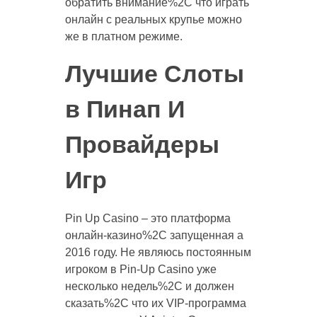
обратить внимание%2C что играть
онлайн с реальных крупье можно
же в платном режиме.
Лучшие Слоты
в Пинап И
Провайдеры
Игр
Pin Up Casino – это платформа
онлайн-казино%2C запущенная а
2016 году. Не являюсь постоянным
игроком в Pin-Up Casino уже
несколько недель%2C и должен
сказать%2C что их VIP-программа