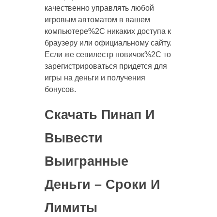
качественно управлять любой
игровым автоматом в вашем
компьютере%2C никаких доступа к
браузеру или официальному сайту.
Если же севилестр новичок%2C то
зарегистрироваться придется для
игры на деньги и получения
бонусов.
Скачать Пинап И
Вывести
Выигранные
Деньги – Сроки И
Лимиты