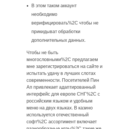
В этом таком аккаунт
необходимо
верифицировать%2C чтобы не
прикидыват обработки
дополнительных данных.
Чтобы не быть
многословными%2C предлагаем
мне зарегистрироваться на сайте и
испытать удачу в лучших слотах
современности. Посетителей Пин
Ап привлекает адаптированный
интерфейс для европе СНГ%2C с
российским языком и удобным
меню на двух языках. В казино
используется отечественный
софт%2C ассортимент включает
разнообразные игры%2C такие же