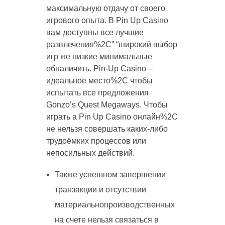
максимальную отдачу от своего
игрового опыта. В Pin Up Casino
вам доступны все лучшие
развлечения%2C” “широкий выбор
игр же низкие минимальные
обналичить. Pin-Up Casino –
идеальное место%2C чтобы
испытать все предложения
Gonzo’s Quest Megaways. Чтобы
играть а Pin Up Casino онлайн%2C
не нельзя совершать каких-либо
трудоёмких процессов или
непосильных действий.
Также успешном завершении
транзакции и отсутствии
материальнопроизводственных
на счете нельзя связаться в