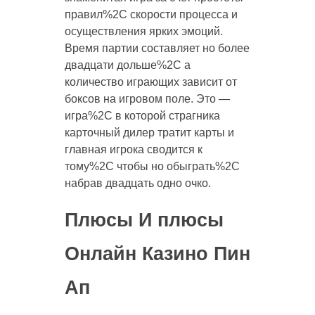
правил%2C скорости процесса и
осуществления ярких эмоций.
Время партии составляет но более
двадцати дольше%2C а
количество играющих зависит от
боксов на игровом поле. Это —
игра%2C в которой страгника
карточный дилер тратит карты и
главная игрока сводится к
тому%2C чтобы но обыграть%2C
набрав двадцать одно очко.
Плюсы И плюсы
Онлайн Казино Пин
Ап