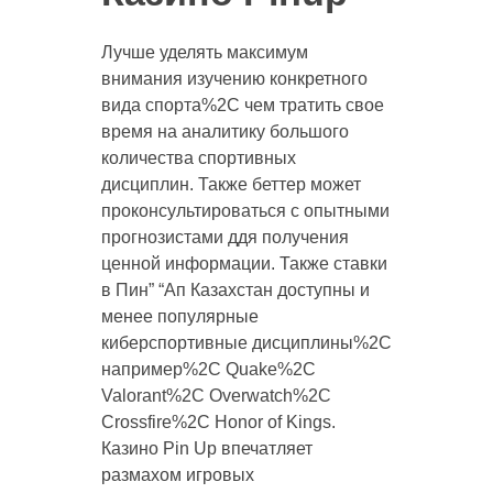
Лучше уделять максимум
внимания изучению конкретного
вида спорта%2C чем тратить свое
время на аналитику большого
количества спортивных
дисциплин. Также беттер может
проконсультироваться с опытными
прогнозистами ддя получения
ценной информации. Также ставки
в Пин” “Ап Казахстан доступны и
менее популярные
киберспортивные дисциплины%2C
например%2C Quake%2C
Valorant%2C Overwatch%2C
Crossfire%2C Honor of Kings.
Казино Pin Up впечатляет
размахом игровых