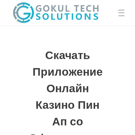
HOME
GTS
Gokul Tech Solutions
Скачать
SERVICES
Приложение
ABOUT US
Онлайн
Казино Пин
OUR WORK
Ап со
CAREER