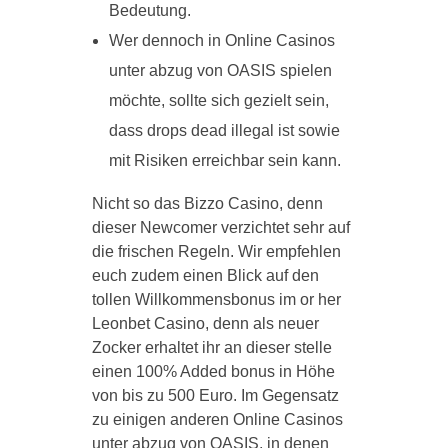
Bedeutung.
Wer dennoch in Online Casinos
unter abzug von OASIS spielen
möchte, sollte sich gezielt sein,
dass drops dead illegal ist sowie
mit Risiken erreichbar sein kann.
Nicht so das Bizzo Casino, denn
dieser Newcomer verzichtet sehr auf
die frischen Regeln. Wir empfehlen
euch zudem einen Blick auf den
tollen Willkommensbonus im or her
Leonbet Casino, denn als neuer
Zocker erhaltet ihr an dieser stelle
einen 100% Added bonus in Höhe
von bis zu 500 Euro. Im Gegensatz
zu einigen anderen Online Casinos
unter abzug von OASIS, in denen