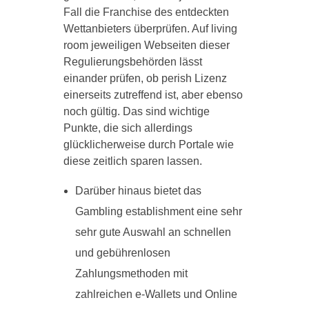
Fall die Franchise des entdeckten
Wettanbieters überprüfen. Auf living
room jeweiligen Webseiten dieser
Regulierungsbehörden lässt
einander prüfen, ob perish Lizenz
einerseits zutreffend ist, aber ebenso
noch gültig. Das sind wichtige
Punkte, die sich allerdings
glücklicherweise durch Portale wie
diese zeitlich sparen lassen.
Darüber hinaus bietet das
Gambling establishment eine sehr
sehr gute Auswahl an schnellen
und gebührenlosen
Zahlungsmethoden mit
zahlreichen e-Wallets und Online