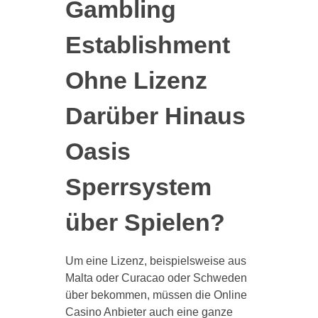
Gambling
Establishment
Ohne Lizenz
Darüber Hinaus
Oasis
Sperrsystem
über Spielen?
Um eine Lizenz, beispielsweise aus
Malta oder Curacao oder Schweden
über bekommen, müssen die Online
Casino Anbieter auch eine ganze