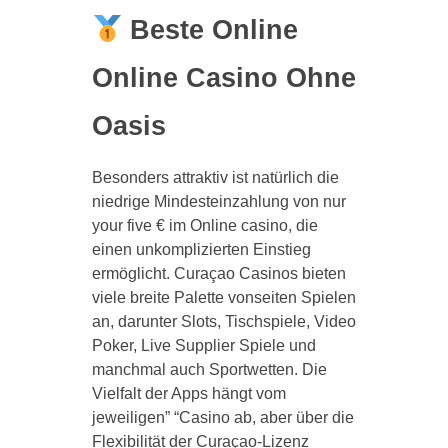
Beste Online
Online Casino Ohne
Oasis
Besonders attraktiv ist natürlich die
niedrige Mindesteinzahlung von nur
your five € im Online casino, die
einen unkomplizierten Einstieg
ermöglicht. Curaçao Casinos bieten
viele breite Palette vonseiten Spielen
an, darunter Slots, Tischspiele, Video
Poker, Live Supplier Spiele und
manchmal auch Sportwetten. Die
Vielfalt der Apps hängt vom
jeweiligen” “Casino ab, aber über die
Flexibilität der Curaçao-Lizenz