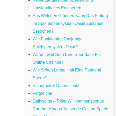
Keine Langfristigen Sperren Und
Umständliches Entsperren
Aus Welchen Gründen Kann Das Eintrag
Im Spielersperrsystem Oasis Zustande
Besuchen?
Wie Funktioniert Dasjenige
Spielsperrsystem Oasis?
Warum Gibt Sera Eine Sperrdatei Für
Online Casinos?
Wie Schon Lange Hält Eine Palmeral
Sperre?
Sicherheit & Datenschutz
Vergleiche
Dailyspins – Toller Willkommensbonus
Darüber Hinaus Tausende Casino Spiele