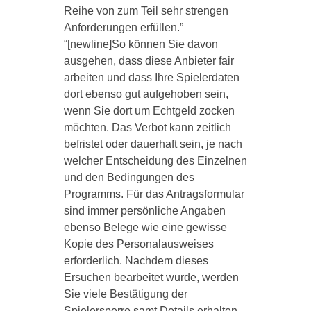
Reihe von zum Teil sehr strengen
Anforderungen erfüllen.”
“[newline]So können Sie davon
ausgehen, dass diese Anbieter fair
arbeiten und dass Ihre Spielerdaten
dort ebenso gut aufgehoben sein,
wenn Sie dort um Echtgeld zocken
möchten. Das Verbot kann zeitlich
befristet oder dauerhaft sein, je nach
welcher Entscheidung des Einzelnen
und den Bedingungen des
Programms. Für das Antragsformular
sind immer persönliche Angaben
ebenso Belege wie eine gewisse
Kopie des Personalausweises
erforderlich. Nachdem dieses
Ersuchen bearbeitet wurde, werden
Sie viele Bestätigung der
Spielersperre samt Details erhalten.