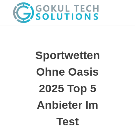
HOME
GTS
Gokul Tech Solutions
Sportwetten
SERVICES
Ohne Oasis
ABOUT US
2025 Top 5
Anbieter Im
OUR WORK
Test
CAREER