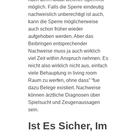
möglich. Falls die Sperre eindeutig
nachweislich unberechtigt ist auch,
kann die Sperre möglicherweise
auch schon früher wieder
aufgehoben werden. Aber das
Beibringen entsprechender
Nachweise muss ja auch wirklich
viel Zeit within Anspruch nehmen. Es
reicht also wirklich nicht aus, einfach
viele Behauptung in living room
Raum zu werfen, ohne dass” “fue
dazu Belege existiert. Nachweise
können ärztliche Diagnosen über
Spielsucht und Zeugenaussagen
sein.
Ist Es Sicher, Im