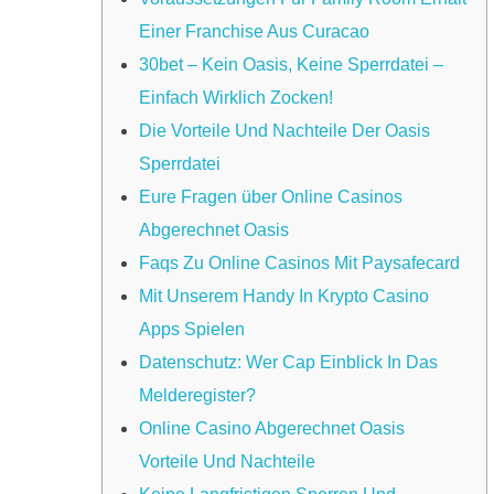
Einer Franchise Aus Curacao
30bet – Kein Oasis, Keine Sperrdatei –
Einfach Wirklich Zocken!
Die Vorteile Und Nachteile Der Oasis
Sperrdatei
Eure Fragen über Online Casinos
Abgerechnet Oasis
Faqs Zu Online Casinos Mit Paysafecard
Mit Unserem Handy In Krypto Casino
Apps Spielen
Datenschutz: Wer Cap Einblick In Das
Melderegister?
Online Casino Abgerechnet Oasis
Vorteile Und Nachteile