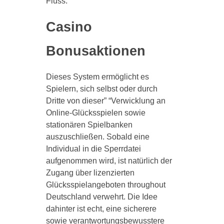
Fluss.
Casino
Bonusaktionen
Dieses System ermöglicht es
Spielern, sich selbst oder durch
Dritte von dieser” “Verwicklung an
Online-Glücksspielen sowie
stationären Spielbanken
auszuschließen. Sobald eine
Individual in die Sperrdatei
aufgenommen wird, ist natürlich der
Zugang über lizenzierten
Glücksspielangeboten throughout
Deutschland verwehrt. Die Idee
dahinter ist echt, eine sicherere
sowie verantwortungsbewusstere