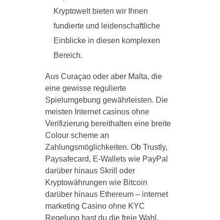
Kryptowelt bieten wir Ihnen
fundierte und leidenschaftliche
Einblicke in diesen komplexen
Bereich.
Aus Curaçao oder aber Malta, die
eine gewisse regulierte
Spielumgebung gewährleisten. Die
meisten Internet casinos ohne
Verifizierung bereithalten eine breite
Colour scheme an
Zahlungsmöglichkeiten. Ob Trustly,
Paysafecard, E-Wallets wie PayPal
darüber hinaus Skrill oder
Kryptowährungen wie Bitcoin
darüber hinaus Ethereum – internet
marketing Casino ohne KYC
Regelung hast du die freie Wahl.