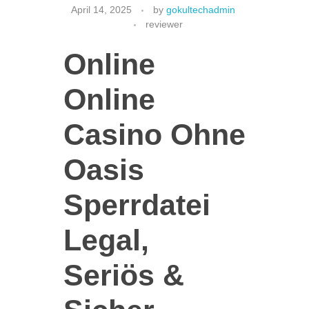
April 14, 2025
by
gokultechadmin
reviewer
Online
CONTACT US
Online
Casino Ohne
Oasis
Sperrdatei
Legal,
Seriös &