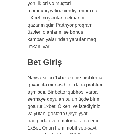
yenilikləri və müştəri
məmnuniyyətinə verdiyi önəm ilə
1Xbet müştərilərin etibarını
qazanmışdır. Partnyor proqramı
üzvləri olanların isə bonus
kampaniyalarından yararlanmaq
imkanı var.
Bet Giriş
Nəysə ki, bu 1xbet online problemə
güvən ilə münasib bir daha problem
aşmışdır. Bir bettor şübhəsi varsa,
sərmayə qoyulan pulun üçdə birini
götürür 1xbet. Ölkəni və istədiyiniz
valyutanı göstərin.Qeydiyyat
haqqında uzun məlumat əldə edin
1xBet. Onun həm mobil veb-saytı,