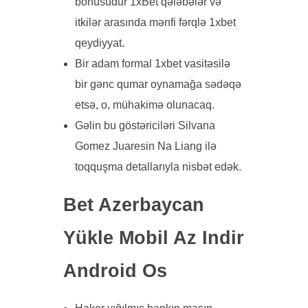
bonusudur 1xBet qələbələr və
itkilər arasında mənfi fərqlə 1xbet
qeydiyyat.
Bir adam formal 1xbet vasitəsilə
bir gənc qumar oynamağa sədəqə
etsə, o, mühakimə olunacaq.
Gəlin bu göstəriciləri Silvana
Gomez Juaresin Na Liang ilə
toqquşma detallarıyla nisbət edək.
Bet Azerbaycan
Yükle Mobil Az Indir
Android Os