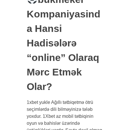
Kompaniyasind
a Hansi
Hadisələrə
“online” Olaraq
Mərc Etmək
Olar?
1xbet yukle Ağıllı tətbiqetmə ötrü
seçimlərdə dili bilməyinizə tələb
yoxdur. 1Xbet az mobil tətbiqinin
oyun və bahislər üzərində