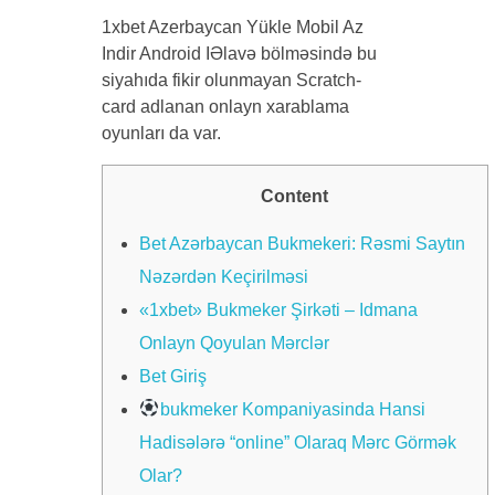
1xbet Azerbaycan Yükle Mobil Az
Indir Android I
Əlavə bölməsində bu
siyahıda fikir olunmayan Scratch-
CONTACT US
card adlanan onlayn xarablama
oyunları da var.
Content
Bet Azərbaycan Bukmekeri: Rəsmi Saytın
Nəzərdən Keçirilməsi
«1xbet» Bukmeker Şirkəti – Idmana
Onlayn Qoyulan Mərclər
Bet Giriş
bukmeker Kompaniyasinda Hansi
Hadisələrə “online” Olaraq Mərc Görmək
Olar?