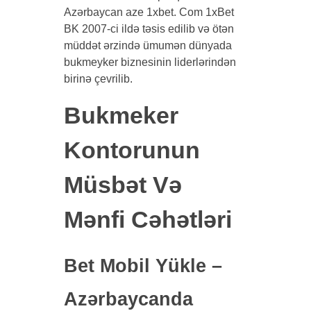
Azərbaycan aze 1xbet. Com 1xBet
BK 2007-ci ildə təsis edilib və ötən
müddət ərzində ümumən dünyada
bukmеykеr biznesinin liderlərindən
birinə çevrilib.
Bukmeker
Kontorunun
Müsbət Və
Mənfi Cəhətləri
Bet Mobil Yükle –
Azərbaycanda