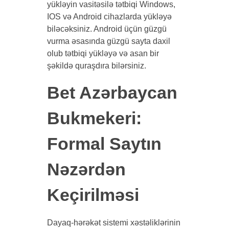
yükləyin vasitəsilə tətbiqi Windows,
IOS və Android cihazlarda yükləyə
biləcəksiniz. Android üçün güzgü
vurma əsasında güzgü sayta daxil
olub tətbiqi yükləyə və asan bir
şəkildə quraşdıra bilərsiniz.
Bet Azərbaycan
Bukmekeri:
Formal Saytın
Nəzərdən
Keçirilməsi
Dayaq-hərəkət sistemi xəstəliklərinin