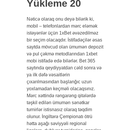
Yükleme 20
Nəticə olaraq onu deyə bilərik ki,
mobil – telefonlardan mərc eləmək
istəyənlər üçün 1xBet əvəzedilməz
bir seçim olacaqdır. İstifadəçilər əsas
saytda mövcud olan ümumən depozit
və pul çəkmə metodlarından 1xbet
mobi istifadə edə bilərlər. Bet 365
saytında qeydiyyatdan cəld sonra və
ya ilk dəfə vəsaitlərin
çıxarılmasından başlanğıc uzun
yoxlamadan keçməli olacaqsınız.
Mərc xəttində rəngarəng qitələrdə
təşkil edilən ümumən sənətkar
turnirlər istisnasız olaraq təqdim
olunur. İngiltərə Çempionatı ötrü
hətta aşağı səviyyəli regional