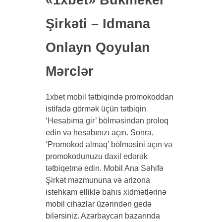
Şirkəti – Idmana
Onlayn Qoyulan
Mərclər
1xbet mobil tətbiqində promokoddan
istifadə görmək üçün tətbiqin
‘Hesabıma gir’ bölməsindən proloq
edin və hesabınızı açın. Sonra,
‘Promokod almaq’ bölməsini açın və
promokodunuzu daxil edərək
tətbiqetmə edin. Mobil Ana Səhifə
Şirkət məzmununa və arizona
istehkam elliklə bahis xidmətlərinə
mobil cihazlar üzərindən gedə
bilərsiniz. Azərbaycan bazarında