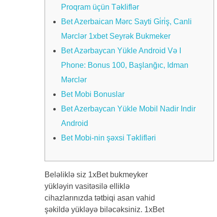
Proqram üçün Təkliflər
Bet Azerbaican Mərc Sayti Gi̇ri̇ş, Canli
Mərclər 1xbet Seyrək Bukmeker
Bet Azərbaycan Yükle Android Və I
Phone: Bonus 100, Başlanğıc, Idman
Mərclər
Bet Mobi Bonuslar
Bet Azerbaycan Yükle Mobil Nadir Indir
Android
Bet Mobi-nin şəxsi Təklifləri
Beləliklə siz 1xBet bukmeyker
yükləyin vasitəsilə elliklə
cihazlarınızda tətbiqi asan vahid
şəkildə yükləyə biləcəksiniz. 1xBet