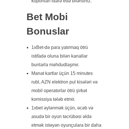
kuponları idarə edə bilərsiniz.
Bet Mobi
Bonuslar
1xBet-də para yatırmaq ötrü
istifadə oluna bilən kanallar
bunlarla məhdudlaşmır.
Manat kartlar üçün 15 minutes
rubl, AZN elektron pul kisələri və
mobil operatorlar ötrü şirkət
komissiya tələb etmir.
1xbet əylənmək üçün, əcəb və
asudə bir oyun təcrübəsi əldə
etmək istəyən oyunçulara bir daha