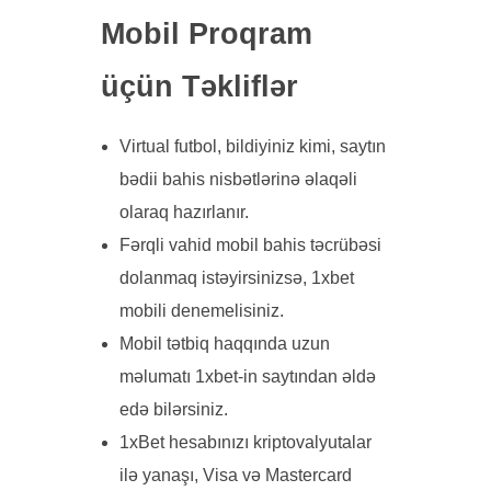
Mobil Proqram
üçün Təkliflər
Virtual futbol, bildiyiniz kimi, saytın
bədii bahis nisbətlərinə əlaqəli
olaraq hazırlanır.
Fərqli vahid mobil bahis təcrübəsi
dolanmaq istəyirsinizsə, 1xbet
mobili denemelisiniz.
Mobil tətbiq haqqında uzun
məlumatı 1xbet-in saytından əldə
edə bilərsiniz.
1xBet hesabınızı kriptovalyutalar
ilə yanaşı, Visa və Mastercard