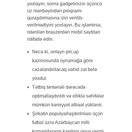
yoxlayın, sonra gadgetınızın üçüncü
üz mənbəyindən proqramı
quraşdırmasına izin verilib-
verilmədiyini yoxlayın. Bu işləmirsə,
istənilən brauzerdən mobil saytdan
istifadə edin.
Necə ki, onlayn pin.up
kazinosunda oynamağa görə
cəzalandırılacaq vahid zat belə
yoxdur.
Tətbiq təntənəli dərəcədə
optimallaşdırılıb və elliklə səhifələr
mümkün kəmiyyət əlbəəl yüklənir.
Şirkətin populyarlaşdırılması üçün
futbol üzrə Azərbaycan milli
komandasının kapitanı onun rəsmi