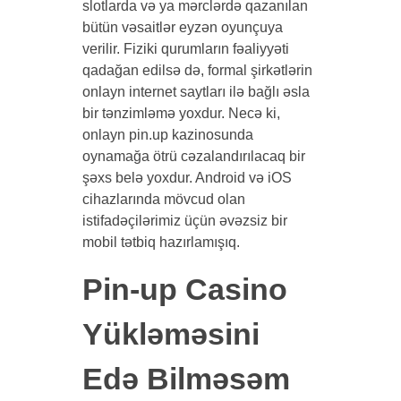
slotlarda və ya mərclərdə qazanılan
bütün vəsaitlər eyzən oyunçuya
verilir. Fiziki qurumların fəaliyyəti
qadağan edilsə də, formal şirkətlərin
onlayn internet saytları ilə bağlı əsla
bir tənzimləmə yoxdur. Necə ki,
onlayn pin.up kazinosunda
oynamağa ötrü cəzalandırılacaq bir
şəxs belə yoxdur. Android və iOS
cihazlarında mövcud olan
istifadəçilərimiz üçün əvəzsiz bir
mobil tətbiq hazırlamışıq.
Pin-up Casino
Yükləməsini
Edə Bilməsəm