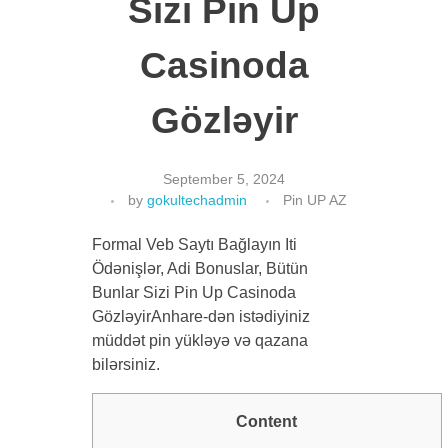
Sizi Pin Up
Casinoda
CONTACT US
Gözləyir
September 5, 2024
by
gokultechadmin
Pin UP AZ
Formal Veb Saytı Bağlayın️ Iti
Ödənişlər, Adi Bonuslar, Bütün
Bunlar Sizi Pin Up Casinoda
Gözləyir
Anhare-dən istədiyiniz
müddət pin yükləyə və qazana
bilərsiniz.
Content