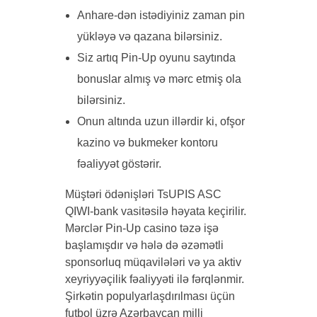
Anhare-dən istədiyiniz zaman pin
yükləyə və qazana bilərsiniz.
Siz artıq Pin-Up oyunu saytında
bonuslar almış və mərc etmiş ola
bilərsiniz.
Onun altında uzun illərdir ki, ofşor
kazino və bukmeker kontoru
fəaliyyət göstərir.
Müştəri ödənişləri TsUPIS ASC
QIWI-bank vasitəsilə həyata keçirilir.
Mərclər Pin-Up casino təzə işə
başlamışdır və hələ də əzəmətli
sponsorluq müqavilələri və ya aktiv
xeyriyyəçilik fəaliyyəti ilə fərqlənmir.
Şirkətin populyarlaşdırılması üçün
futbol üzrə Azərbaycan milli