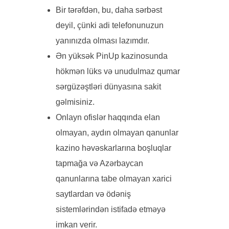
Bir tərəfdən, bu, daha sərbəst
deyil, çünki adi telefonunuzun
yanınızda olması lazımdır.
Ən yüksək PinUp kazinosunda
hökmən lüks və unudulmaz qumar
sərgüzəştləri dünyasına sakit
gəlmisiniz.
Onlayn ofislər haqqında elan
olmayan, aydın olmayan qanunlar
kazino həvəskarlarına boşluqlar
tapmağa və Azərbaycan
qanunlarına tabe olmayan xarici
saytlardan və ödəniş
sistemlərindən istifadə etməyə
imkan verir.