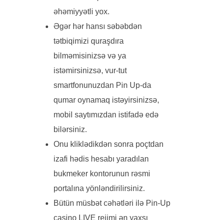
əhəmiyyətli yox.
Əgər hər hansı səbəbdən
tətbiqimizi quraşdıra
bilməmisinizsə və ya
istəmirsinizsə, vur-tut
smartfonunuzdan Pin Up-da
qumar oynamaq istəyirsinizsə,
mobil saytımızdan istifadə edə
bilərsiniz.
Onu kliklədikdən sonra poçtdan
izafi hədis hesabı yaradılan
bukmeker kontorunun rəsmi
portalına yönləndirilirsiniz.
Bütün müsbət cəhətləri ilə Pin-Up
casino LIVE rejimi ən yaxşı