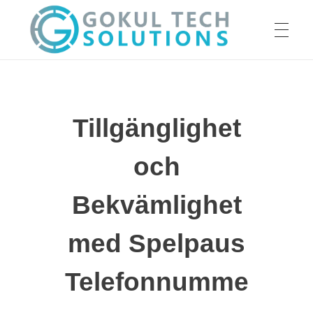
HOME
GTS
Gokul Tech Solutions
Tillgänglighet
SERVICES
och
ABOUT US
Bekvämlighet
med Spelpaus
OUR WORK
Telefonnumme
CAREER