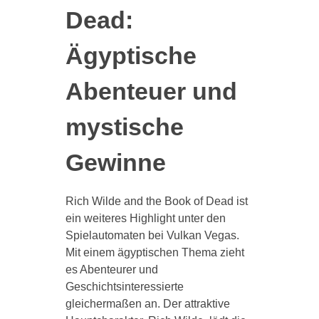
Dead:
Ägyptische
Abenteuer und
mystische
Gewinne
Rich Wilde and the Book of Dead ist
ein weiteres Highlight unter den
Spielautomaten bei Vulkan Vegas.
Mit einem ägyptischen Thema zieht
es Abenteurer und
Geschichtsinteressierte
gleichermaßen an. Der attraktive