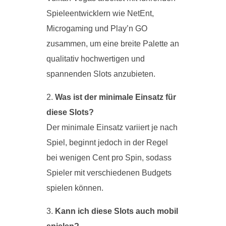
Spieleentwicklern wie NetEnt,
Microgaming und Play’n GO
zusammen, um eine breite Palette an
qualitativ hochwertigen und
spannenden Slots anzubieten.
Was ist der minimale Einsatz für
diese Slots?
Der minimale Einsatz variiert je nach
Spiel, beginnt jedoch in der Regel
bei wenigen Cent pro Spin, sodass
Spieler mit verschiedenen Budgets
spielen können.
Kann ich diese Slots auch mobil