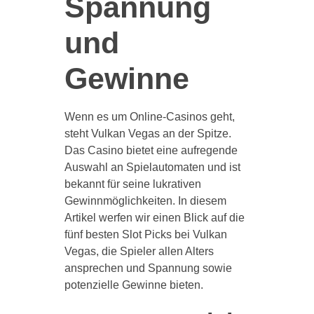
Spannung
und
Gewinne
Wenn es um Online-Casinos geht,
steht Vulkan Vegas an der Spitze.
Das Casino bietet eine aufregende
Auswahl an Spielautomaten und ist
bekannt für seine lukrativen
Gewinnmöglichkeiten. In diesem
Artikel werfen wir einen Blick auf die
fünf besten Slot Picks bei Vulkan
Vegas, die Spieler allen Alters
ansprechen und Spannung sowie
potenzielle Gewinne bieten.