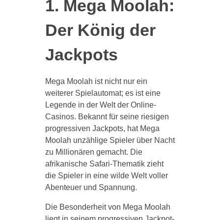
1. Mega Moolah:
Der König der
Jackpots
Mega Moolah ist nicht nur ein
weiterer Spielautomat; es ist eine
Legende in der Welt der Online-
Casinos. Bekannt für seine riesigen
progressiven Jackpots, hat Mega
Moolah unzählige Spieler über Nacht
zu Millionären gemacht. Die
afrikanische Safari-Thematik zieht
die Spieler in eine wilde Welt voller
Abenteuer und Spannung.
Die Besonderheit von Mega Moolah
liegt in seinem progressiven Jackpot-