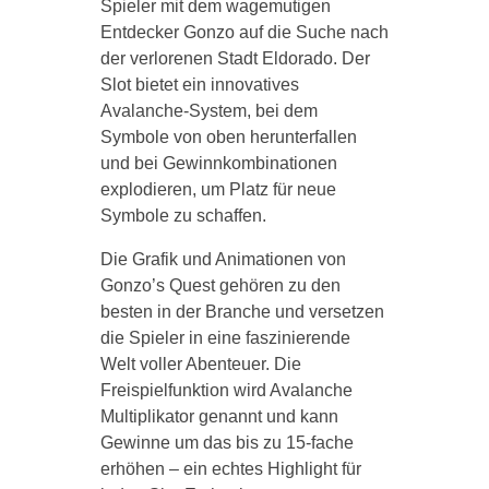
Spieler mit dem wagemutigen
Entdecker Gonzo auf die Suche nach
der verlorenen Stadt Eldorado. Der
Slot bietet ein innovatives
Avalanche-System, bei dem
Symbole von oben herunterfallen
und bei Gewinnkombinationen
explodieren, um Platz für neue
Symbole zu schaffen.
Die Grafik und Animationen von
Gonzo’s Quest gehören zu den
besten in der Branche und versetzen
die Spieler in eine faszinierende
Welt voller Abenteuer. Die
Freispielfunktion wird Avalanche
Multiplikator genannt und kann
Gewinne um das bis zu 15-fache
erhöhen – ein echtes Highlight für