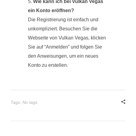
Wie kann ich bei Vulkan Vegas
ein Konto eröffnen?
Die Registrierung ist einfach und
unkompliziert. Besuchen Sie die
Webseite von Vulkan Vegas, klicken
Sie auf “Anmelden” und folgen Sie
den Anweisungen, um ein neues
Konto zu erstellen.
Tags: No tags