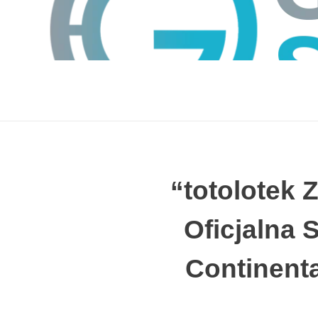
“totolotek 
Oficjalna 
GTS
Gokul Tech Solutions
Continent