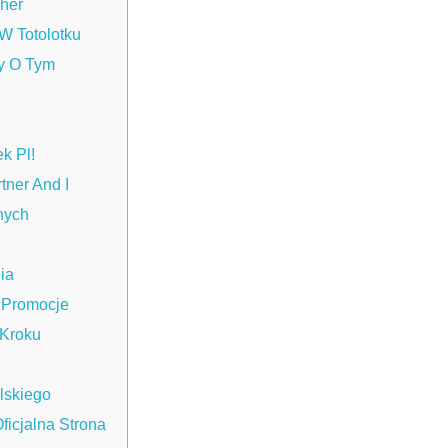
cher
 W Totolotku
zy O Tym
k Pl!
tner And I
nych
ia
 Promocje
 Kroku
lskiego
ficjalna Strona