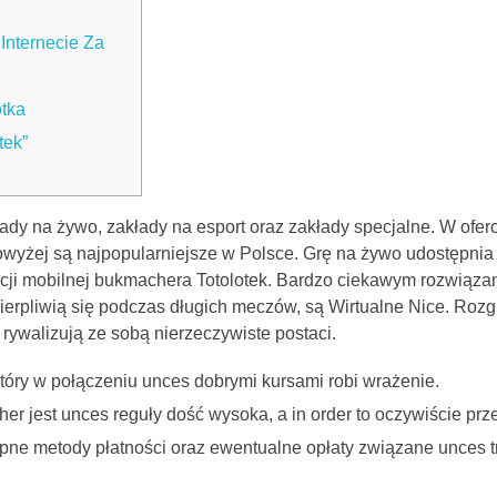
Internecie Za
otka
tek”
dy na żywo, zakłady na esport oraz zakłady specjalne. W oferc
owyżej są najpopularniejsze w Polsce. Grę na żywo udostępnia s
kacji mobilnej bukmachera Totolotek. Bardzo ciekawym rozwiązani
ierpliwią się podczas długich meczów, są Wirtualne Nice. Roz
ywalizują ze sobą nierzeczywiste postaci.
który w połączeniu unces dobrymi kursami robi wrażenie.
r jest unces reguły dość wysoka, a in order to oczywiście prz
ne metody płatności oraz ewentualne opłaty związane unces tr