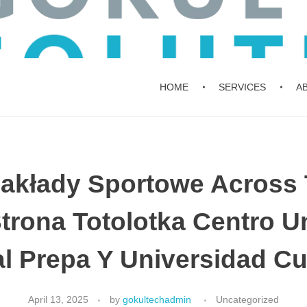
HOME
SERVICES
A
Zakłady Sportowe Across 
Strona Totolotka Centro Un
al Prepa Y Universidad C
April 13, 2025
by
gokultechadmin
Uncategorized