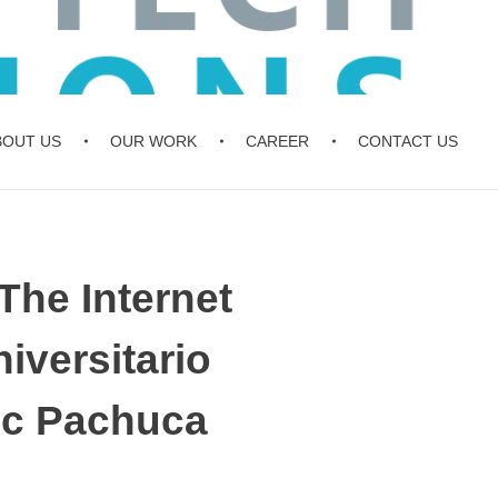
BOUT US
OUR WORK
CAREER
CONTACT US
The Internet
iversitario
uc Pachuca