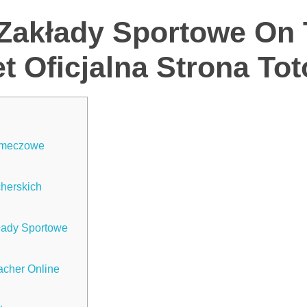
 Zakłady Sportowe On 
et Oficjalna Strona Tot
edmeczowe
herskich
łady Sportowe
acher Online