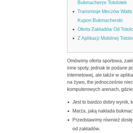
Bukmacherze Totolotek
Transmisje Meczów Watts 
Kupon Bukmacherski
Oferta Zakładów Od Totol
Z Aplikacji Mobilnej Totolo
Omówimy oferta sportowa, zakła
inne spoty, jednak te podane p
internetowej, ale także w apli
na żywo, the jednocześnie niec
komputerowych arenach, gdzie r
Jest to bardzo dobry wynik, 
Marża, jaką nakłada bukmache
Przedstawimy również dostęp
od zakładów.