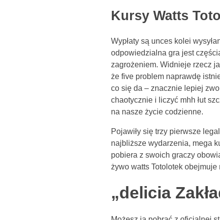
Kursy Watts Toto
Wypłaty są unces kolei wysyła
odpowiedzialna gra jest części
zagrożeniem. Widnieje rzecz ja
że five problem naprawdę istni
co się da – znacznie lepiej zw
chaotycznie i liczyć mhh łut s
na nasze życie codzienne.
Pojawiły się trzy pierwsze lega
najbliższe wydarzenia, mega ku
pobiera z swoich graczy obow
żywo watts Totolotek obejmuje
„delicia Zak
Możesz ją pobrać z oficjalnej s