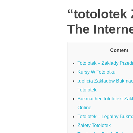
“totolotek
The Intern
Content
Totolotek – Zakłady Prz
Kursy W Totolotku
„delicia Zakładów Bukmac
Totolotek
Bukmacher Totolotek: Zak
Online
Totolotek – Legalny Bukm
Zalety Totolotek