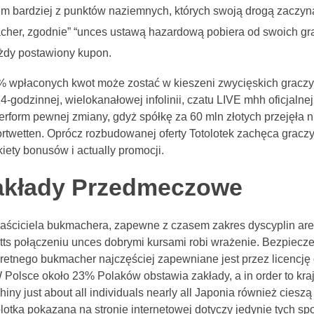
łem bardziej z punktów naziemnych, których swoją drogą zaczyna
acher, zgodnie” “unces ustawą hazardową pobiera od swoich g
żdy postawiony kupon.
8% wpłaconych kwot może zostać w kieszeni zwycięskich graczy
godzinnej, wielokanałowej infolinii, czatu LIVE mhh oficjalnej 
perform pewnej zmiany, gdyż spółkę za 60 mln złotych przejęła
rtwetten. Oprócz rozbudowanej oferty Totolotek zachęca graczy 
ety bonusów i actually promocji.
Zakłady Przedmeczowe
ściciela bukmachera, zapewne z czasem zakres dyscyplin are l
atts połączeniu unces dobrymi kursami robi wrażenie. Bezpiec
etnego bukmacher najczęściej zapewniane jest przez licencję 
 Polsce około 23% Polaków obstawia zakłady, a in order to kra
iny just about all individuals nearly all Japonia również cieszą
otka pokazana na stronie internetowej dotyczy jedynie tych sp