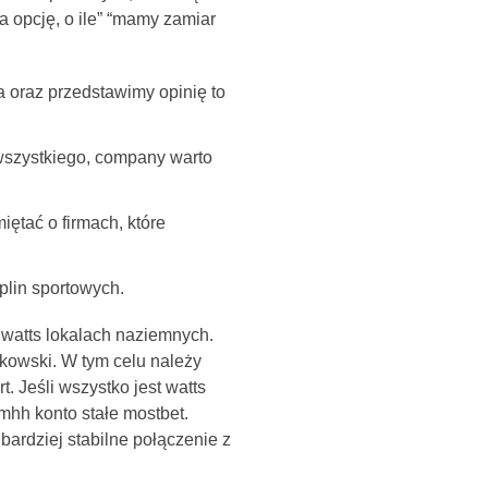
a opcję, o ile” “mamy zamiar
a oraz przedstawimy opinię to
ę wszystkiego, company warto
ętać o firmach, które
plin sportowych.
 watts lokalach naziemnych.
rkowski. W tym celu należy
 Jeśli wszystko jest watts
mhh konto stałe mostbet.
ardziej stabilne połączenie z