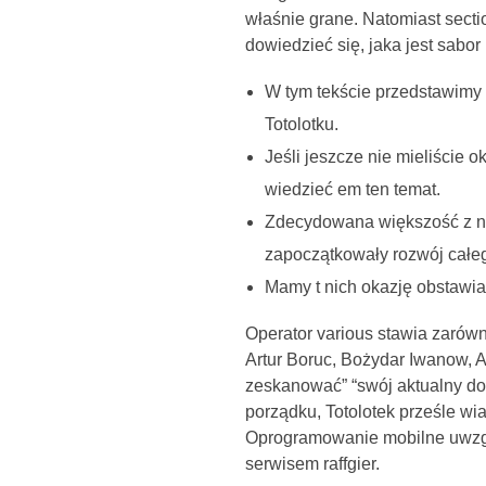
właśnie grane. Natomiast secti
dowiedzieć się, jaka jest sabor
W tym tekście przedstawimy 
Totolotku.
Jeśli jeszcze nie mieliście 
wiedzieć em ten temat.
Zdecydowana większość z nic
zapoczątkowały rozwój całeg
Mamy t nich okazję obstawiać
Operator various stawia zarówn
Artur Boruc, Bożydar Iwanow, A
zeskanować” “swój aktualny do
porządku, Totolotek prześle wi
Oprogramowanie mobilne uwzglę
serwisem raffgier.