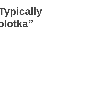
Typically
olotka”