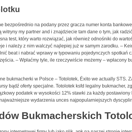
lotku
ne bezpośrednio na podany przez gracza numer konta bankowe
ą witryny my partner and i znajdziecie tam dane o tym, jak radz
sna test, który warto rozwiązać, jak również odnośniki do wart
eje i należy z nim walczyć najlepiej już w samym zarodku. – K
olnić beat i nabrać wprawy w typowaniu pojedynczych spotkań cz
zczęścia. – Wpłaćmy tyle, ile rzeczywiście możemy – wpłacony b
lne bukmacherki w Polsce – Totolotek, Éxito we actually STS. Z
rsy bądź oferty specjalne. Totolotek ksfd legalny bukmacher, 
iązkowy podatek w wysokości 12% stawki za każdy postawiony 
 najważniejsze wydarzenia unces najpopularniejszych dyscypli
ładów Bukmacherskich Totol
trony internetowej firmy lub jako plik. apk na naszej stronie in