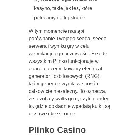
kasyno, takie jak les, które
polecamy na tej stronie.
W tym momencie nastąpi
porównanie Twojego seeda, seeda
serwera i wyniku gry w celu
weryfikacji jego uczciwości. Przede
wszystkim Plinko funkcjonuje w
oparciu o certyfikowany electrical
generator liczb losowych (RNG),
który generuje wyniki w sposób
całkowicie niezależny. To oznacza,
że rezultaty watts grze, czyli in order
to, gdzie dokładnie wpadają kulki, są
uczciwe i bezstronne.
Plinko Casino