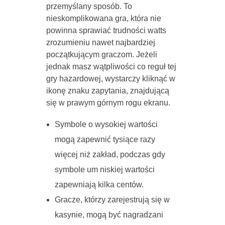
przemyślany sposób. To
nieskomplikowana gra, która nie
powinna sprawiać trudności watts
zrozumieniu nawet najbardziej
początkującym graczom. Jeżeli
jednak masz wątpliwości co reguł tej
gry hazardowej, wystarczy kliknąć w
ikonę znaku zapytania, znajdującą
się w prawym górnym rogu ekranu.
Symbole o wysokiej wartości
mogą zapewnić tysiące razy
więcej niż zakład, podczas gdy
symbole um niskiej wartości
zapewniają kilka centów.
Gracze, którzy zarejestrują się w
kasynie, mogą być nagradzani