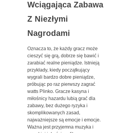
Wciągająca Zabawa
Z Niezłymi
Nagrodami
Oznacza to, że każdy gracz może
cieszyć się grą, dobrze się bawić i
zarabiać realne pieniądze. Istnieją
przykłady, kiedy początkujący
wygrali bardzo dobre pieniądze,
próbując po raz pierwszy zagrać
watts Plinko. Gracze kasyna i
miłośnicy hazardu lubią grać dla
zabawy, bez dużego ryzyka i
skomplikowanych zasad,
najważniejsze są emocje i emocje.
Ważna jest przyjemna muzyka i