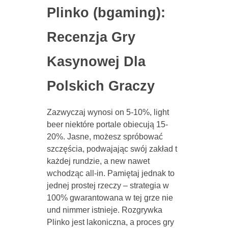
Plinko (bgaming):
Recenzja Gry
Kasynowej Dla
Polskich Graczy
Zazwyczaj wynosi on 5-10%, light
beer niektóre portale obiecują 15-
20%. Jasne, możesz spróbować
szczęścia, podwajając swój zakład t
każdej rundzie, a new nawet
wchodząc all-in. Pamiętaj jednak to
jednej prostej rzeczy – strategia w
100% gwarantowana w tej grze nie
und nimmer istnieje. Rozgrywka
Plinko jest lakoniczna, a proces gry