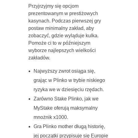
Przyjrzyjmy się opcjom
prezentowanym w prestiżowych
kasynach. Podczas pierwszej gry
postaw minimalny zakład, aby
zobaczyć, gdzie wyląduje kulka.
Pomoże ci to w późniejszym
wyborze najlepszych wielkości
zakładów.
Najwyższy zwrot osiąga się,
grając w Plinko w trybie niskiego
ryzyka we w dziesięciu rzędach.
Zarówno Stake Plinko, jak we
MyStake oferują maksymalny
mnożnik x1000.
Gra Plinko mother długą historię,
jej początki przypisuje się Europie