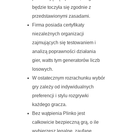
będzie toczyła się zgodnie z
przedstawionymi zasadami.
Firma posiada certyfikaty
niezależnych organizacji
zajmujących się testowaniem i
analizą poprawności działania
gier, watts tym generatorów liczb
losowych.
W ostatecznym rozrachunku wybór
gry zależy od indywidualnych
preferencji i stylu rozgrywki
każdego gracza.
Bez wątpienia Plinko jest
całkowicie bezpieczną grą, o ile
wybierzesz legalne, zaufane