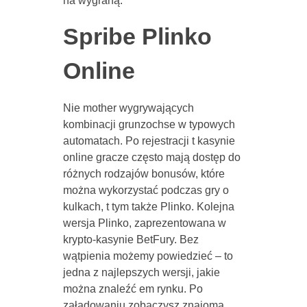
na wygraną.
Spribe Plinko
Online
Nie mother wygrywających
kombinacji grunzochse w typowych
automatach. Po rejestracji t kasynie
online gracze często mają dostęp do
różnych rodzajów bonusów, które
można wykorzystać podczas gry o
kulkach, t tym także Plinko. Kolejna
wersja Plinko, zaprezentowana w
krypto-kasynie BetFury. Bez
wątpienia możemy powiedzieć – to
jedna z najlepszych wersji, jakie
można znaleźć em rynku. Po
załadowaniu zobaczysz znajomą