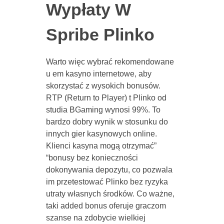
Wypłaty W
Spribe Plinko
Warto więc wybrać rekomendowane
u em kasyno internetowe, aby
skorzystać z wysokich bonusów.
RTP (Return to Player) t Plinko od
studia BGaming wynosi 99%. To
bardzo dobry wynik w stosunku do
innych gier kasynowych online.
Klienci kasyna mogą otrzymać”
“bonusy bez konieczności
dokonywania depozytu, co pozwala
im przetestować Plinko bez ryzyka
utraty własnych środków. Co ważne,
taki added bonus oferuje graczom
szanse na zdobycie wielkiej