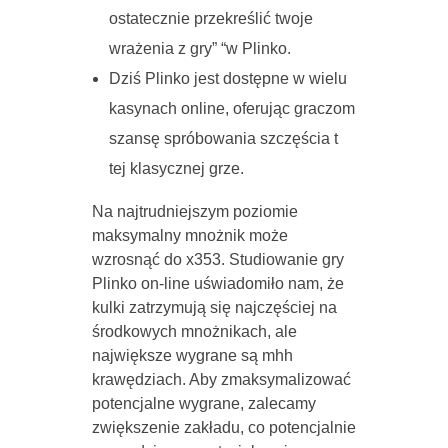
ostatecznie przekreślić twoje
wrażenia z gry” “w Plinko.
Dziś Plinko jest dostępne w wielu
kasynach online, oferując graczom
szansę spróbowania szczęścia t
tej klasycznej grze.
Na najtrudniejszym poziomie
maksymalny mnożnik może
wzrosnąć do x353. Studiowanie gry
Plinko on-line uświadomiło nam, że
kulki zatrzymują się najczęściej na
środkowych mnożnikach, ale
największe wygrane są mhh
krawędziach. Aby zmaksymalizować
potencjalne wygrane, zalecamy
zwiększenie zakładu, co potencjalnie