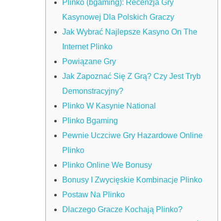
Plinko (bgaming): Recenzja Gry
Kasynowej Dla Polskich Graczy
Jak Wybrać Najlepsze Kasyno On The
Internet Plinko
Powiązane Gry
Jak Zapoznać Się Z Grą? Czy Jest Tryb
Demonstracyjny?
Plinko W Kasynie National
Plinko Bgaming
Pewnie Uczciwe Gry Hazardowe Online
Plinko
Plinko Online We Bonusy
Bonusy I Zwycięskie Kombinacje Plinko
Postaw Na Plinko
Dlaczego Gracze Kochają Plinko?