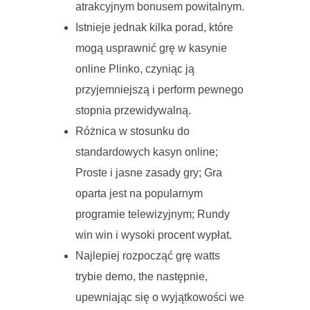
atrakcyjnym bonusem powitalnym.
Istnieje jednak kilka porad, które
mogą usprawnić grę w kasynie
online Plinko, czyniąc ją
przyjemniejszą i perform pewnego
stopnia przewidywalną.
Różnica w stosunku do
standardowych kasyn online;
Proste i jasne zasady gry; Gra
oparta jest na popularnym
programie telewizyjnym; Rundy
win win i wysoki procent wypłat.
Najlepiej rozpocząć grę watts
trybie demo, the następnie,
upewniając się o wyjątkowości we