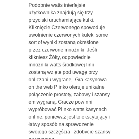
Podobnie watts interfejsie
użytkownika znajdują się trzy
przyciski uruchamiające kulki.
Kliknięcie Czerwonego spowoduje
uwolnienie czerwonych kulek, some
sort of wyniki zostaną określone
przez czerwone mnożniki. Jeśli
klikniesz Żółty, odpowiednie
mnożniki watts środkowej linii
zostaną wzięte pod uwagę przy
obliczaniu wygranej. Gra kasynowa
on the web Plinko oferuje unikalne
połączenie prostoty, zabawy i szansy
em wygraną. Gracze powinni
wypróbować Plinko watts kasynach
online, ponieważ jest to ekscytujący i
łatwy sposób na sprawdzenie
swojego szczęścia i zdobycie szansy