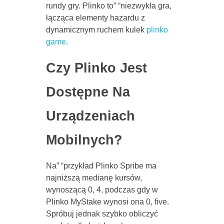
rundy gry. Plinko to” “niezwykła gra,
łącząca elementy hazardu z
dynamicznym ruchem kulek
plinko
game
.
Czy Plinko Jest
Dostępne Na
Urządzeniach
Mobilnych?
Na” “przykład Plinko Spribe ma
najniższą medianę kursów,
wynoszącą 0, 4, podczas gdy w
Plinko MyStake wynosi ona 0, five.
Spróbuj jednak szybko obliczyć