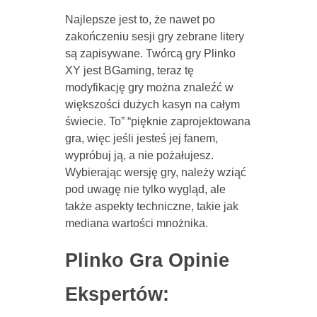
Najlepsze jest to, że nawet po
zakończeniu sesji gry zebrane litery
są zapisywane. Twórcą gry Plinko
XY jest BGaming, teraz tę
modyfikację gry można znaleźć w
większości dużych kasyn na całym
świecie. To” “pięknie zaprojektowana
gra, więc jeśli jesteś jej fanem,
wypróbuj ją, a nie pożałujesz.
Wybierając wersję gry, należy wziąć
pod uwagę nie tylko wygląd, ale
także aspekty techniczne, takie jak
mediana wartości mnożnika.
Plinko Gra Opinie
Ekspertów: