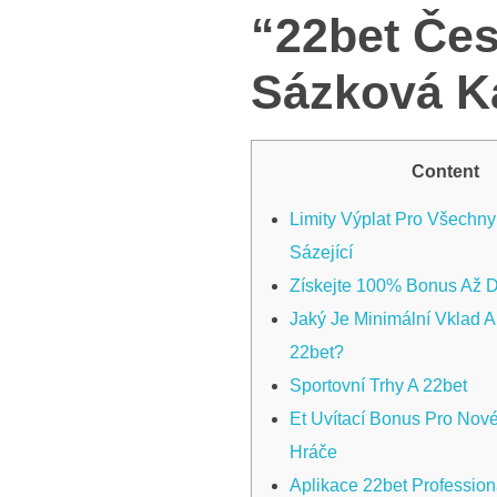
“22bet Čes
Sázková K
Content
Limity Výplat Pro Všechny
Sázející
Získejte 100% Bonus Až 
Jaký Je Minimální Vklad A
22bet?
Sportovní Trhy A 22bet
Et Uvítací Bonus Pro Nov
Hráče
Aplikace 22bet Profession