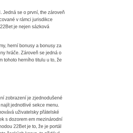
 Jedná se o první, the zároveň
cované v rámci jurisdikce
 22Bet je nejen sázková
amy, herní bonusy a bonusy za
chny hráče. Zároveň se jedná o
tohoto herního titulu u to, že
bilní zobrazení je zjednodušené
 najít jednotlivé sekce menu.
hovává uživatelsky přátelské
ázek s dozorem em mezinárodní
odou 22Bet je to, že je portál