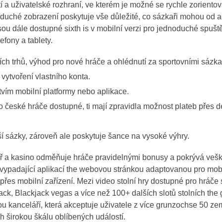
a uživatelské rozhraní, ve kterém je možné se rychle zorientovat
oduché zobrazení poskytuje vše důležité, co sázkaři mohou od ap
ou dále dostupné sixth is v mobilní verzi pro jednoduché spušt
efony a tablety.
h trhů, výhod pro nové hráče a ohlédnutí za sportovními sázka
vytvoření vlastního konta.
tvím mobilní platformy nebo aplikace.
o české hráče dostupné, ti mají zpravidla možnost plateb přes de
ší sázky, zároveň ale poskytuje šance na vysoké výhry.
ř a kasino odměňuje hráče pravidelnými bonusy a pokrývá veške
vypadající aplikací the webovou stránkou adaptovanou pro mobil
řes mobilní zařízení. Mezi video stolní hry dostupné pro hráče 
ck, Blackjack vegas a více než 100+ dalších slotů stolních the
ou kanceláří, která akceptuje uživatele z více grunzochse 50 ze
h širokou škálu oblíbených událostí.