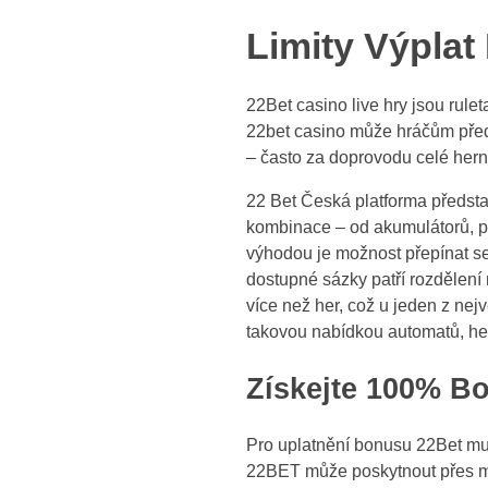
Limity Výplat
22Bet casino live hry jsou rule
22bet casino může hráčům předst
– často za doprovodu celé hern
22 Bet Česká platforma předst
kombinace – od akumulátorů, př
výhodou je možnost přepínat se
dostupné sázky patří rozdělení
více než her, což u jeden z ne
takovou nabídkou automatů, her
Získejte 100% B
Pro uplatnění bonusu 22Bet mus
22BET může poskytnout přes mod