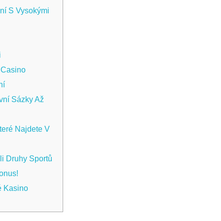
ní S Vysokými
i
 Casino
ní
vní Sázky Až
teré Najdete V
i Druhy Sportů
onus!
é Kasino