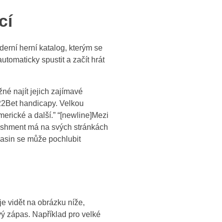
cí
derní herní katalog, kterým se
tomaticky spustit a začít hrát
é najít jejich zajímavé
 22Bet handicapy. Velkou
erické a další.” “[newline]Mezi
lishment má na svých stránkách
casin se může pochlubit
e vidět na obrázku níže,
ý zápas. Například pro velké