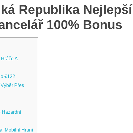
ká Republika Nejlepší
ancelář 100% Bonus
 Hráče A
Do €122
 Výběr Přes
é Hazardní
al Mobilní Hraní