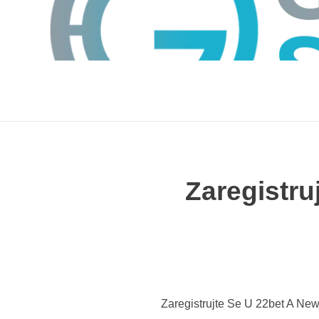
Zaregistru
GTS
Gokul Tech Solutions
Zaregistrujte Se U 22bet A Ne