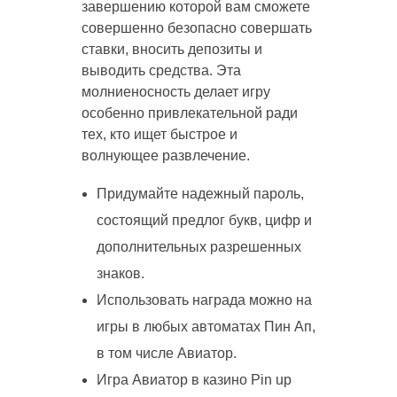
завершению которой вам сможете
совершенно безопасно совершать
ставки, вносить депозиты и
выводить средства. Эта
молниеносность делает игру
особенно привлекательной ради
тех, кто ищет быстрое и
волнующее развлечение.
Придумайте надежный пароль,
состоящий предлог букв, цифр и
дополнительных разрешенных
знаков.
Использовать награда можно на
игры в любых автоматах Пин Ап,
в том числе Авиатор.
Игра Авиатор в казино Pin up