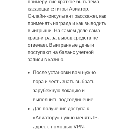
примеру, сие краткое быть тема,
касающаяся игры Авиатор.
Онлайн-консультант расскажет, как
применять награда и как выводить
выигрыши. На самом деле сама
краш-игра за вывод средств не
отвечает. Выигранные деньги
поступают на баланс учетной
записи в казино.
После установки вам нужно
пора и честь знать выбрать
зарубежную локацию и
выполнить подсоединение.
Для получения доступа к
«Авиатору» нужно менять IP-
адрес с помощью VPN-