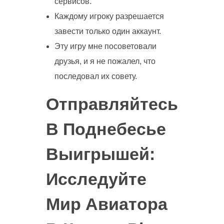
сервисов.
Каждому игроку разрешается
завести только один аккаунт.
Эту игру мне посоветовали
друзья, и я не пожалел, что
последовал их совету.
Отправляйтесь
В Поднебесье
Выигрышей:
Исследуйте
Мир Авиатора