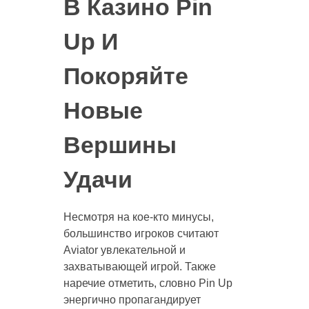
В Казино Pin
Up И
Покоряйте
Новые
Вершины
Удачи
Несмотря на кое-кто минусы,
большинство игроков считают
Aviator увлекательной и
захватывающей игрой. Также
наречие отметить, словно Pin Up
энергично пропагандирует