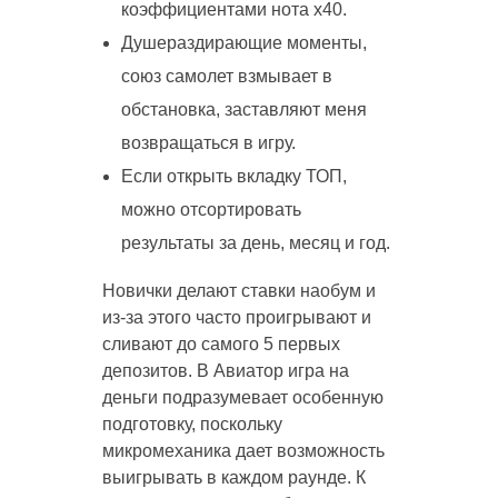
коэффициентами нота х40.
Душераздирающие моменты,
союз самолет взмывает в
обстановка, заставляют меня
возвращаться в игру.
Если открыть вкладку ТОП,
можно отсортировать
результаты за день, месяц и год.
Новички делают ставки наобум и
из-за этого часто проигрывают и
сливают до самого 5 первых
депозитов. В Авиатор игра на
деньги подразумевает особенную
подготовку, поскольку
микромеханика дает возможность
выигрывать в каждом раунде. К