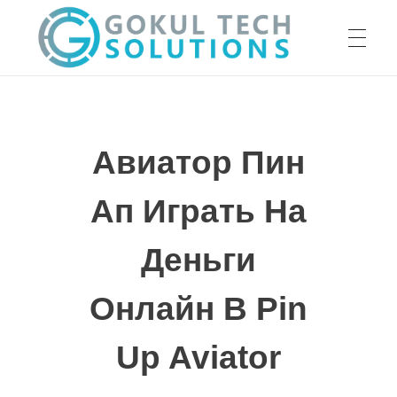
HOME
GTS
Gokul Tech Solutions
Авиатор Пин
SERVICES
Ап Играть На
ABOUT US
Деньги
Онлайн В Pin
OUR WORK
Up Aviator
CAREER