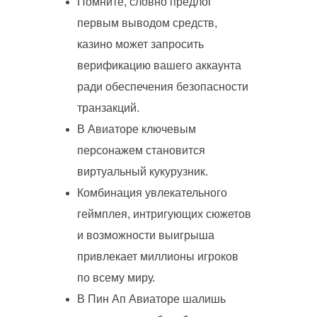
Помните, словно предлог
первым выводом средств,
казино может запросить
верификацию вашего аккаунта
ради обеспечения безопасности
транзакций.
В Авиаторе ключевым
персонажем становится
виртуальный кукурузник.
Комбинация увлекательного
геймплея, интригующих сюжетов
и возможности выигрыша
привлекает миллионы игроков
по всему миру.
В Пин Ап Авиаторе шалишь