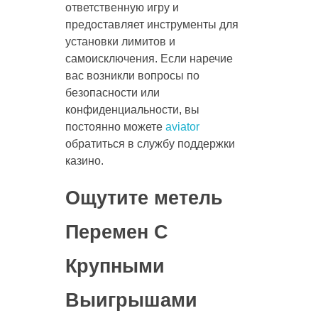
ответственную игру и
предоставляет инструменты для
установки лимитов и
самоисключения. Если наречие
вас возникли вопросы по
безопасности или
конфиденциальности, вы
постоянно можете
aviator
обратиться в службу поддержки
казино.
Ощутите метель
Перемен С
Крупными
Выигрышами