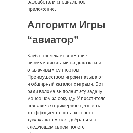
разработали специальное
приложение.
Алгоритм Игры
“авиатор”
Клуб привлекает внимание
низкими лимитами на депозиты и
отзывчивым суппортом.
Преимуществом игроки называют
и обширный каталог с играми. Бот
ради взлома выполнит эту задачу
менее чем за секунду. У посетителя
появляется примерное ценность
коэффициента, нота которого
кукурузник сможет добраться в
следующем своем полете.