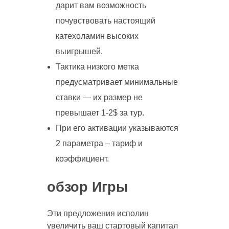
дарит вам возможность
почувствовать настоящий
катехоламин высоких
выигрышей.
Тактика низкого метка
предусматривает минимальные
ставки — их размер не
превышает 1-2$ за тур.
При его активации указываются
2 параметра – тариф и
коэффициент.
обзор Игры
Эти предложения исполин
увеличить ваш стартовый капитал