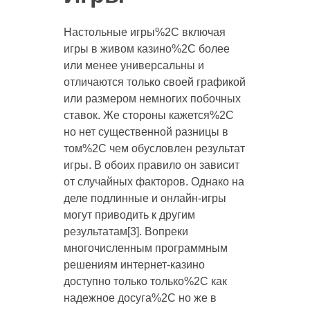
Настольные игры%2C включая
игры в живом казино%2C более
или менее универсальны и
отличаются только своей графикой
или размером немногих побочных
ставок. Же стороны кажется%2C
но нет существенной разницы в
том%2C чем обусловлен результат
игры. В обоих правило он зависит
от случайных факторов. Однако на
деле подлинные и онлайн-игры
могут приводить к другим
результатам[3]. Вопреки
многочисленным программным
решениям интернет-казино
доступно только только%2C как
надежное досуга%2C но же в