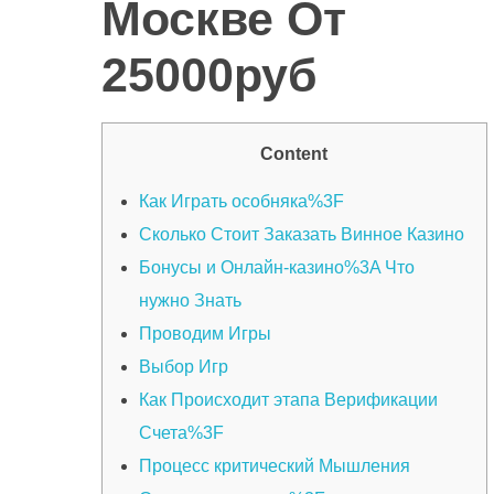
Москве От
25000руб
Content
Как Играть особняка%3F
Сколько Стоит Заказать Винное Казино
Бонусы и Онлайн-казино%3A Что
нужно Знать
Проводим Игры
Выбор Игр
Как Происходит этапа Верификации
Счета%3F
Процесс критический Мышления