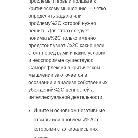
проблемы Первый полшага к
критическому мышлению — четко
определить задала или
проблему%2C которой нужно
решить. Для этого следует
понимать%2C только именно
предстоит узнать%2C какие цели
стоят перед вами и какие условия
и неоспоримые существуют.
Саморефлексия в критическом
мышлении заключается в
осознании и анализе собственных
убеждений%2C ценностей а
интеллектуальной деятельности.
Ищите и основном негативные
отзывы или проблемы%2C с
которыми сталкивались них