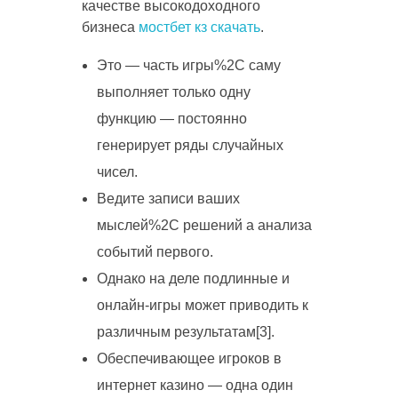
качестве высокодоходного
бизнеса
мостбет кз скачать
.
Это — часть игры%2C саму
выполняет только одну
функцию — постоянно
генерирует ряды случайных
чисел.
Ведите записи ваших
мыслей%2C решений а анализа
событий первого.
Однако на деле подлинные и
онлайн-игры может приводить к
различным результатам[3].
Обеспечивающее игроков в
интернет казино — одна один