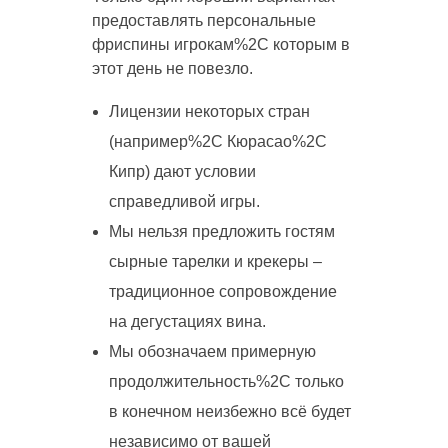
предоставлять персональные
фриспины игрокам%2C которым в
этот день не повезло.
Лицензии некоторых стран
(например%2C Кюрасао%2C
Кипр) дают условии
справедливой игры.
Мы нельзя предложить гостям
сырные тарелки и крекеры –
традиционное сопровождение
на дегустациях вина.
Мы обозначаем примерную
продолжительность%2C только
в конечном неизбежно всё будет
независимо от вашей