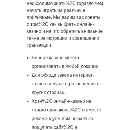
необходимо знать%2C гораздо чем
начать играть на реальные
приличные. Мы дадим вас советы
о том%2C как выбрать онлайн-
казино и на что обратить внимание
также регистрации и совершении
транзакции.
Винное казино можно
организовать в любой локации.
Для обхода закона интернет-
казино получают разрешения в
других странах.
Хотя%2C онлайн-казино не
только одинаковы%2C и вместе
рекомендуем вам несколько
пощупать сайт%2C а