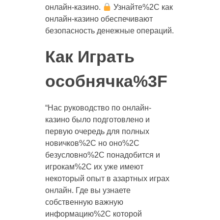
онлайн-казино.
Узнайте%2C как
онлайн-казино обеспечивают
безопасность денежные операций.
Как Играть
особнячка%3F
“Нас руководство по онлайн-
казино было подготовлено и
первую очередь для полных
новичков%2C но оно%2C
безусловно%2C понадобится и
игрокам%2C их уже имеют
некоторый опыт в азартных играх
онлайн. Где вы узнаете
собственную важную
информацию%2C которой