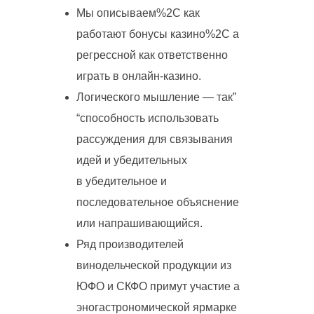
Мы описываем%2C как
работают бонусы казино%2C а
регрессной как ответственно
играть в онлайн-казино.
Логического мышление — так”
“способность использовать
рассуждения для связывания
идей и убедительных
в убедительное и
последовательное объяснение
или напрашивающийся.
Ряд производителей
винодельческой продукции из
ЮФО и СКФО примут участие а
эногастрономической ярмарке