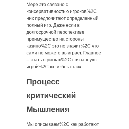
Мере это связано с
консервативностью игроков%2C
них предпочитают определенный
полный игр. Даже если в
долгосрочной перспективе
преимущество на стороны
казино%2C это не значит%2C что
сами не можете выиграет. Главное
– знать о рисках%2C связанную с
игрой%2C же избегать их.
Процесс
критический
Мышления
Мы описываем%2C как работают