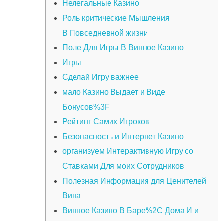
Нелегальные Казино
Роль критические Мышления
В Повседневной жизни
Поле Для Игры В Винное Казино
Игры
Сделай Игру важнее
мало Казино Выдает и Виде
Бонусов%3F
Рейтинг Самих Игроков
Безопасность и Интернет Казино
организуем Интерактивную Игру со
Ставками Для моих Сотрудников
Полезная Информация для Ценителей
Вина
Винное Казино В Баре%2C Дома И и