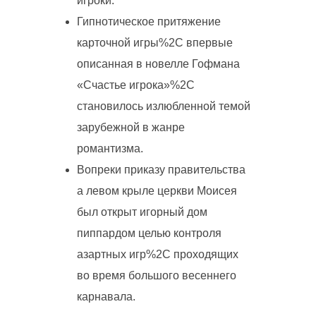
игроки.
Гипнотическое притяжение
карточной игры%2C впервые
описанная в новелле Гофмана
«Счастье игрока»%2C
становилось излюбленной темой
зарубежной в жанре
романтизма.
Вопреки приказу правительства
а левом крыле церкви Моисея
был открыт игорный дом
пиппардом целью контроля
азартных игр%2C проходящих
во время большого весеннего
карнавала.