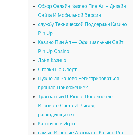
Обзор Онлайн Казино Пин Ап – Дизайн
Сайта И Мобильной Версии
службу Технической Поддержки Казино
Pin Up
Казино Пин Ап — Официальный Сайт
Pin Up Casino
Лайв Казино
Ставки На Спорт
Нужно ли Заново Регистрироваться
прошло Приложение?
Транзакции В Pinup: Пополнение
Игрового Счета И Вывод
расходующихся
Карточные Игры
самые Игровые Автоматы Казино Pin