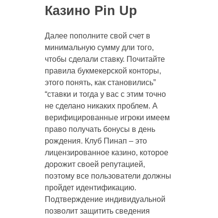
Казино Pin Up
Далее пополните свой счет в
минимальную сумму дли того,
чтобы сделали ставку. Почитайте
правила букмекерской конторы,
этого понять, как становились”
“ставки и тогда у вас с этим точно
не сделано никаких проблем. А
верифицированные игроки имеем
право получать бонусы в день
рождения. Клуб Пинап – это
лицензированное казино, которое
дорожит своей репутацией,
поэтому все пользователи должны
пройдет идентификацию.
Подтверждение индивидуальной
позволит защитить сведения