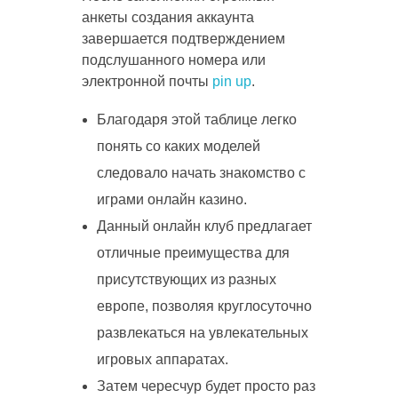
анкеты создания аккаунта
завершается подтверждением
подслушанного номера или
электронной почты
pin up
.
Благодаря этой таблице легко
понять со каких моделей
следовало начать знакомство с
играми онлайн казино.
Данный онлайн клуб предлагает
отличные преимущества для
присутствующих из разных
европе, позволяя круглосуточно
развлекаться на увлекательных
игровых аппаратах.
Затем чересчур будет просто раз