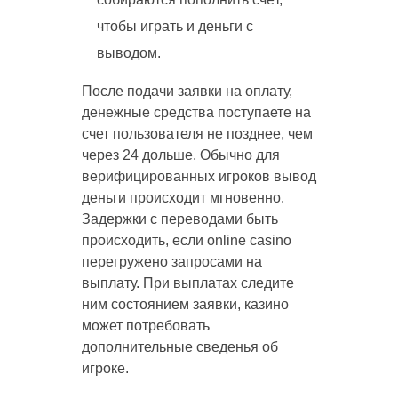
чтобы играть и деньги с
выводом.
После подачи заявки на оплату,
денежные средства поступаете на
счет пользователя не позднее, чем
через 24 дольше. Обычно для
верифицированных игроков вывод
деньги происходит мгновенно.
Задержки с переводами быть
происходить, если online casino
перегружено запросами на
выплату. При выплатах следите
ним состоянием заявки, казино
может потребовать
дополнительные сведенья об
игроке.