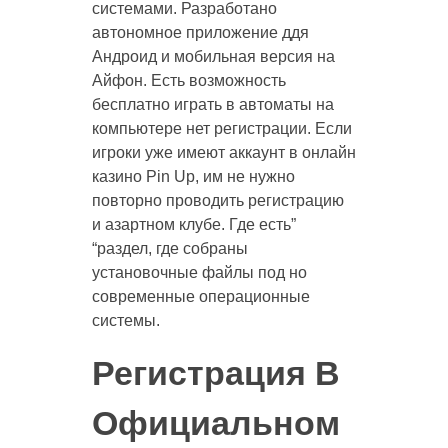
системами. Разработано
автономное приложение ддя
Андроид и мобильная версия на
Айфон. Есть возможность
бесплатно играть в автоматы на
компьютере нет регистрации. Если
игроки уже имеют аккаунт в онлайн
казино Pin Up, им не нужно
повторно проводить регистрацию
и азартном клубе. Где есть”
“раздел, где собраны
установочные файлы под но
современные операционные
системы.
Регистрация В
Официальном