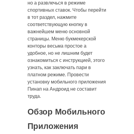
но а развлечься в режиме
спортивных ставок. Чтобы перейти
в тот раздел, нажмите
соответствующую кнопку в
важнейшем меню основной
страницы. Меню букмекерской
конторы весьма простое а
удобное, но не лишним будет
ознакомиться с инструкцией, этого
узнать, как заключать пари в
платном режиме. Провести
установку мобильного приложения
Пинап на Андроид не составит
труда.
Обзор Мобильного
Приложения