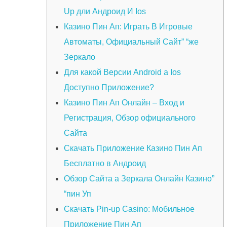
Up дли Андроид И Ios
Казино Пин Ап: Играть В Игровые
Автоматы, Официальный Сайт” “же
Зеркало
Для какой Версии Android а Ios
Доступно Приложение?
Казино Пин Ап Онлайн – Вход и
Регистрация, Обзор официального
Сайта
Скачать Приложение Казино Пин Ап
Бесплатно в Андроид
Обзор Сайта а Зеркала Онлайн Казино”
“пин Уп
Скачать Pin-up Casino: Мобильное
Приложение Пин Ап