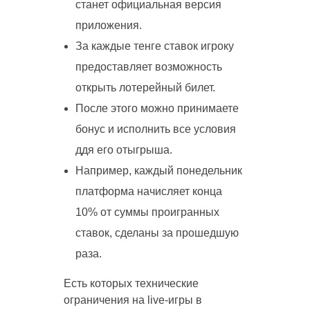
станет официальная версия
приложения.
За каждые тенге ставок игроку
предоставляет возможность
открыть лотерейный билет.
После этого можно принимаете
бонус и исполнить все условия
ддя его отыгрыша.
Например, каждый понедельник
платформа начисляет конца
10% от суммы проигранных
ставок, сделаны за прошедшую
раза.
Есть которых технические
ограничения на live-игры в