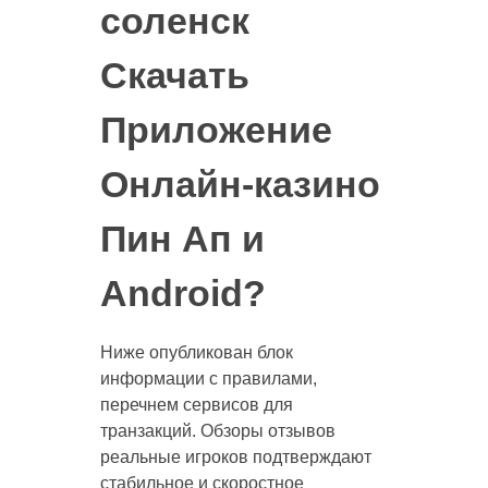
соленск
Скачать
Приложение
Онлайн-казино
Пин Ап и
Android?
Ниже опубликован блок
информации с правилами,
перечнем сервисов для
транзакций. Обзоры отзывов
реальные игроков подтверждают
стабильное и скоростное