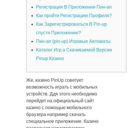
Регистрация В Приложении Пин-ап
Как пройти Регистрацию Профиля?
Как Зарегистрироваться В Pin-up
спустя Приложение?
Пин-ап (pin-up) Игровые Автоматы
Каталог Игр а Скачиваемой Версии
Pinup Казино
Же, казино PinUp советует
возможность играть с мобильных
устройств. Ддя этого необходимо
перейдет на официальный сайт
казино с помощью мобильного
браузера например скачать
специальное приложение. Казино