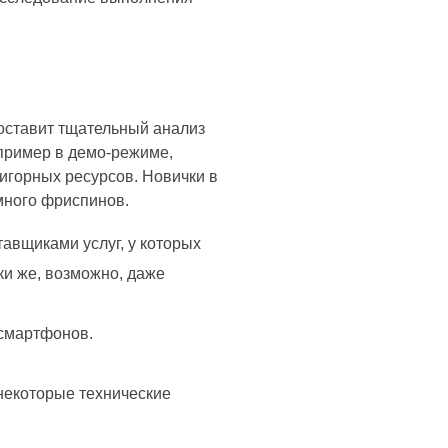
оставит тщательный анализ
апример в демо-режиме,
игорных ресурсов. Новички в
много фриспинов.
авщиками услуг, у которых
ки же, возможно, даже
 смартфонов.
 некоторые технические