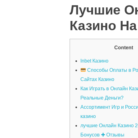
Лучшие О
Казино На
Content
Inbet Казино
Способы Оплаты в Ро
Сайтах Казино
Как Играть в Онлайн Каз
Реальные Деньги?
Ассортимент Игр и Росс
казино
лучшие Онлайн Казино 2
Бонусов ✚ Отзывы