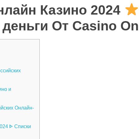
нлайн Казино 2024
 деньги От Casino On
ссийских
ино и
ийских Онлайн-
024 ᐈ Списки