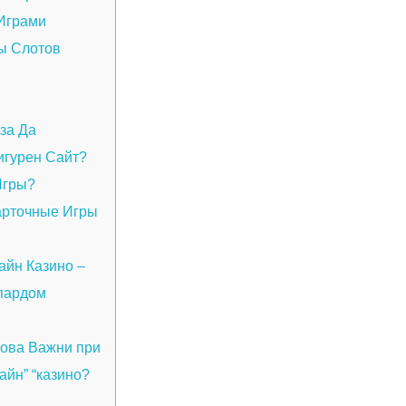
Играми
ы Слотов
за Да
игурен Сайт?
Игры?
арточные Игры
йн Казино –
ппардом
кова Важни при
айн” “казино?