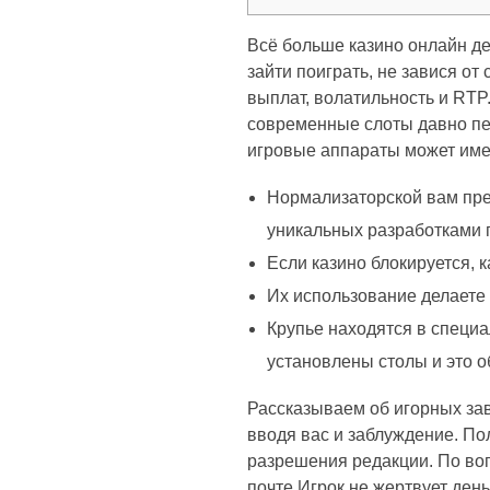
Всё больше казино онлайн де
зайти поиграть, не завися о
выплат, волатильность и RTP
современные слоты давно пе
игровые аппараты может имет
Нормализаторской вам пре
уникальных разработками 
Если казино блокируется, 
Их использование делаете
Крупье находятся в специа
установлены столы и это о
Рассказываем об игорных зав
вводя вас и заблуждение. По
разрешения редакции. По во
почте Игрок не жертвует де