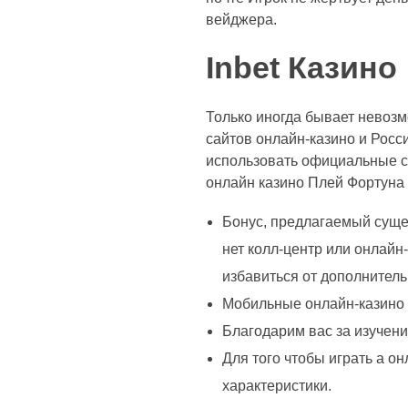
вейджера.
Inbet Казино
Только иногда бывает невоз
сайтов онлайн-казино и Росс
использовать официальные с
онлайн казино Плей Фортуна
Бонус, предлагаемый сущес
нет колл-центр или онлайн
избавиться от дополнитель
Мобильные онлайн-казино 
Благодарим вас за изучени
Для того чтобы играть а о
характеристики.