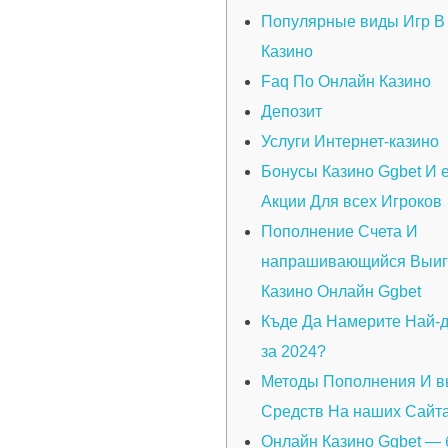
Популярные виды Игр В
Казино
Faq По Онлайн Казино
Депозит
Услуги Интернет-казино
Бонусы Казино Ggbet И 
Акции Для всех Игроков
Пополнение Счета И
напрашивающийся Выи
Казино Онлайн Ggbet
Къде Да Намерите Най-
за 2024?
Методы Пополнения И 
Средств На наших Сайта
Онлайн Казино Ggbet — 