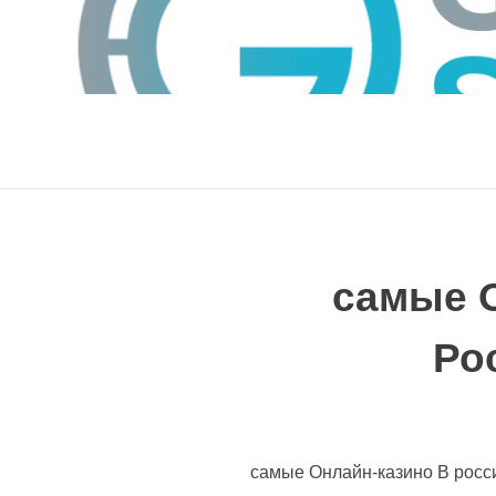
самые 
Ро
GTS
Gokul Tech Solutions
самые Онлайн-казино В росс