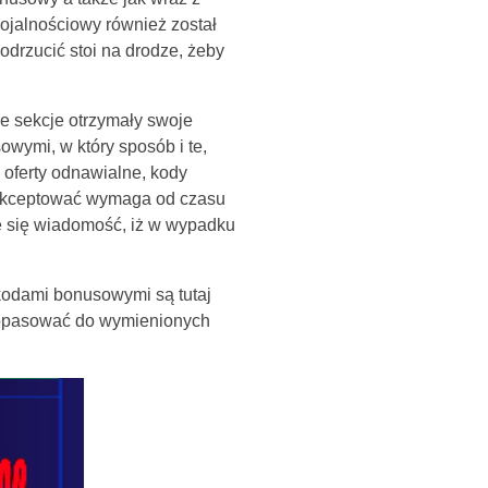
ojalnościowy również został
drzucić stoi na drodze, żeby
e sekcje otrzymały swoje
owymi, w który sposób i te,
 oferty odnawialne, kody
zaakceptować wymaga od czasu
e się wiadomość, iż w wypadku
kodami bonusowymi są tutaj
dopasować do wymienionych