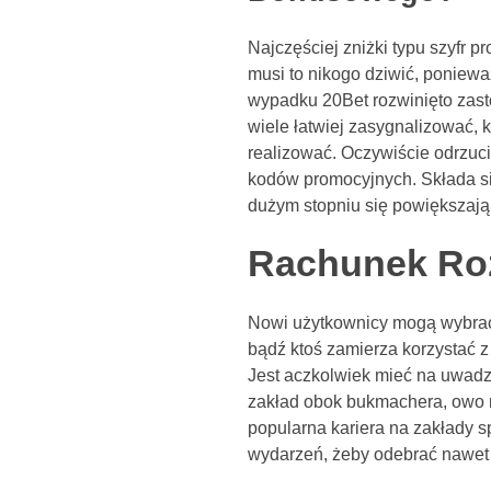
Najczęściej zniżki typu szyfr 
musi to nikogo dziwić, poniewa
wypadku 20Bet rozwinięto zas
wiele łatwiej zasygnalizować, 
realizować. Oczywiście odrzuc
kodów promocyjnych. Składa s
dużym stopniu się powiększają
Rachunek Roz
Nowi użytkownicy mogą wybrać 
bądź ktoś zamierza korzystać 
Jest aczkolwiek mieć na uwadze
zakład obok bukmachera, owo n
popularna kariera na zakłady s
wydarzeń, żeby odebrać nawet 