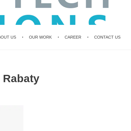
BOUT US
OUR WORK
CAREER
CONTACT US
 Rabaty