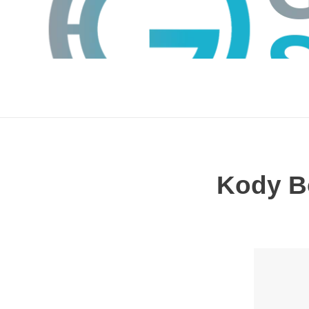
Kody B
GTS
Gokul Tech Solutions