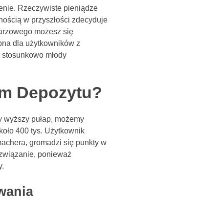
enie. Rzeczywiste pieniądze
nością w przyszłości zdecyduje
darzowego możesz się
ępna dla użytkowników z
o stosunkowo młody
em Depozytu?
my wyższy pułap, możemy
koło 400 tys. Użytkownik
achera, gromadzi się punkty w
rozwiązanie, ponieważ
y.
wania