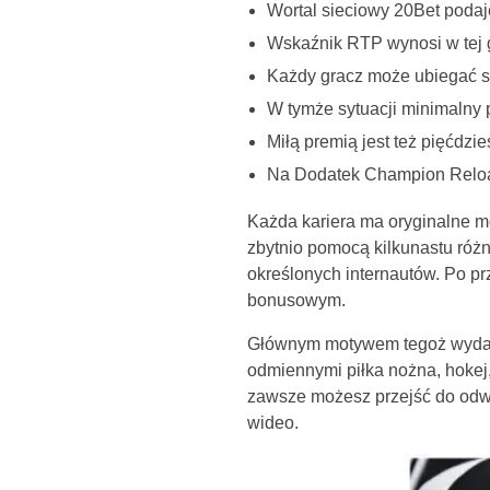
Wortal sieciowy 20Bet poda
Wskaźnik RTP wynosi w tej g
Każdy gracz może ubiegać s
W tymże sytuacji minimalny 
Miłą premią jest też pięćdzi
Na Dodatek Champion Reload 
Każda kariera ma oryginalne m
zbytnio pomocą kilkunastu różn
określonych internautów. Po pr
bonusowym.
Głównym motywem tegoż wydaje 
odmiennymi piłka nożna, hokej, 
zawsze możesz przejść do odwi
wideo.