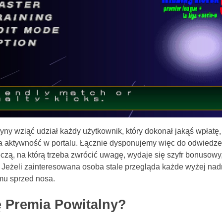
ny wziąć udział każdy użytkownik, który dokonał jakąś wpłatę
a aktywność w portalu. Łącznie dysponujemy więc do odwiedz
zą, na którą trzeba zwrócić uwagę, wydaje się szyfr bonusowy,
Jeżeli zainteresowana osoba stale przegląda każde wyżej nadm
emu sprzed nosa.
 Premia Powitalny?