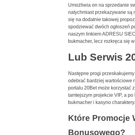
Umożliwia on na sprzedanie sw
natychmiast przekazywane są n
się na dodatnie takowej prop
spodziewać dwóch ogłoszeń pow
naszym linkiem ADRESU SIECI
bukmacher, lecz rozkręca się w
Lub Serwis 2
Następne progi przeskakujemy
odebrać bardziej wartościowe n
portalu 20Bet może korzystać 
tamtejszym projekcie VIP, a po
bukmacher i kasyno charaktery
Które Promocje
Bonusowego?