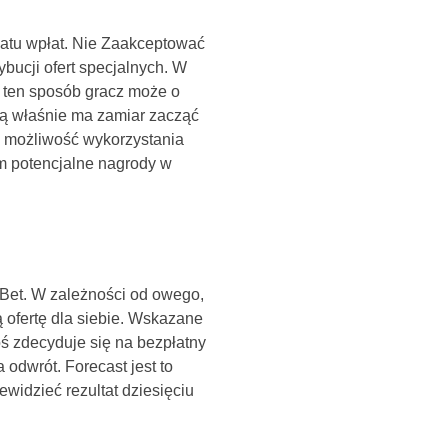
ulatu wpłat. Nie Zaakceptować
bucji ofert specjalnych. W
 ten sposób gracz może o
órą właśnie ma zamiar zacząć
ę możliwość wykorzystania
m potencjalne nagrody w
0Bet. W zależności od owego,
ofertę dla siebie. Wskazane
oś zdecyduje się na bezpłatny
odwrót. Forecast jest to
widzieć rezultat dziesięciu