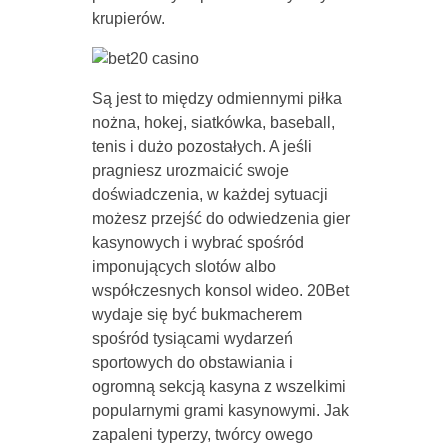
krupierów.
Są jest to między odmiennymi piłka
nożna, hokej, siatkówka, baseball,
tenis i dużo pozostałych. A jeśli
pragniesz urozmaicić swoje
doświadczenia, w każdej sytuacji
możesz przejść do odwiedzenia gier
kasynowych i wybrać spośród
imponujących slotów albo
współczesnych konsol wideo. 20Bet
wydaje się być bukmacherem
spośród tysiącami wydarzeń
sportowych do obstawiania i
ogromną sekcją kasyna z wszelkimi
popularnymi grami kasynowymi. Jak
zapaleni typerzy, twórcy owego