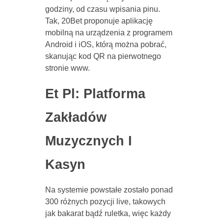
godziny, od czasu wpisania pinu.
Tak, 20Bet proponuje aplikację
mobilną na urządzenia z programem
Android i iOS, którą można pobrać,
skanując kod QR na pierwotnego
stronie www.
Et Pl: Platforma
Zakładów
Muzycznych I
Kasyn
Na systemie powstałe zostało ponad
300 różnych pozycji live, takowych
jak bakarat bądź ruletka, więc każdy