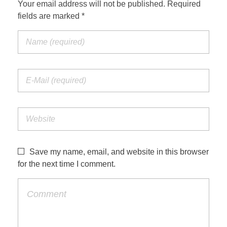
Your email address will not be published. Required
fields are marked *
Save my name, email, and website in this browser
for the next time I comment.