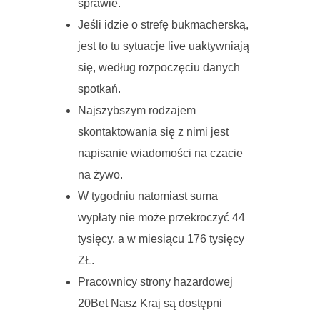
sprawie.
Jeśli idzie o strefę bukmacherską,
jest to tu sytuacje live uaktywniają
się, według rozpoczęciu danych
spotkań.
Najszybszym rodzajem
skontaktowania się z nimi jest
napisanie wiadomości na czacie
na żywo.
W tygodniu natomiast suma
wypłaty nie może przekroczyć 44
tysięcy, a w miesiącu 176 tysięcy
ZŁ.
Pracownicy strony hazardowej
20Bet Nasz Kraj są dostępni