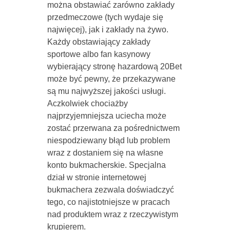
można obstawiać zarówno zakłady
przedmeczowe (tych wydaje się
najwięcej), jak i zakłady na żywo.
Każdy obstawiający zakłady
sportowe albo fan kasynowy
wybierający stronę hazardową 20Bet
może być pewny, że przekazywane
są mu najwyższej jakości usługi.
Aczkolwiek chociażby
najprzyjemniejsza uciecha może
zostać przerwana za pośrednictwem
niespodziewany błąd lub problem
wraz z dostaniem się na własne
konto bukmacherskie. Specjalna
dział w stronie internetowej
bukmachera zezwala doświadczyć
tego, co najistotniejsze w pracach
nad produktem wraz z rzeczywistym
krupierem.