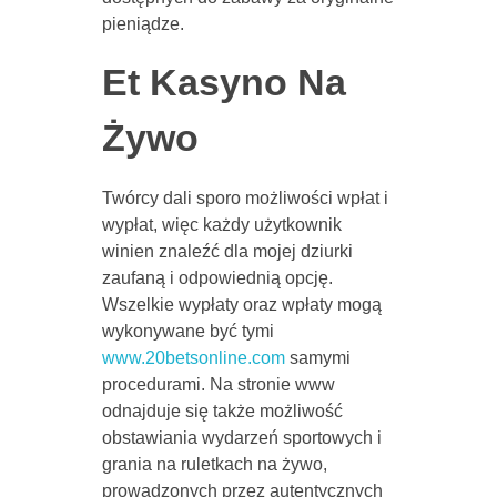
pieniądze.
Et Kasyno Na
Żywo
Twórcy dali sporo możliwości wpłat i
wypłat, więc każdy użytkownik
winien znaleźć dla mojej dziurki
zaufaną i odpowiednią opcję.
Wszelkie wypłaty oraz wpłaty mogą
wykonywane być tymi
www.20betsonline.com
samymi
procedurami. Na stronie www
odnajduje się także możliwość
obstawiania wydarzeń sportowych i
grania na ruletkach na żywo,
prowadzonych przez autentycznych