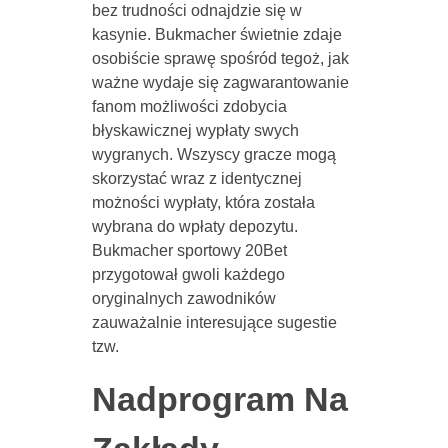
bez trudności odnajdzie się w
kasynie. Bukmacher świetnie zdaje
osobiście sprawę spośród tegoż, jak
ważne wydaje się zagwarantowanie
fanom możliwości zdobycia
błyskawicznej wypłaty swych
wygranych. Wszyscy gracze mogą
skorzystać wraz z identycznej
możności wypłaty, która została
wybrana do wpłaty depozytu.
Bukmacher sportowy 20Bet
przygotował gwoli każdego
oryginalnych zawodników
zauważalnie interesujące sugestie
tzw.
Nadprogram Na