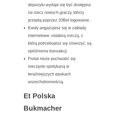
depozytu wydaje się być dostępna
na rzecz nowych graczy, którzy
przejdą poprzez 20Bet logowanie.
Kiedy angażujesz się w zakłady
internetowe, ostatnią rzeczą, z
którą potrzebujesz się zmierzyć, są
opóźnienia transakcji.
Portal może pochwalić się
nieczęsto spotykaną w
teraźniejszych epokach
wszechstronnością.
Et Polska
Bukmacher