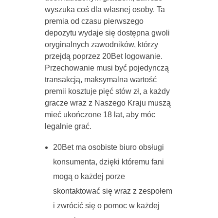
wyszuka coś dla własnej osoby. Ta
premia od czasu pierwszego
depozytu wydaje się dostępna gwoli
oryginalnych zawodników, którzy
przejdą poprzez 20Bet logowanie.
Przechowanie musi być pojedynczą
transakcją, maksymalna wartość
premii kosztuje pięć stów zł, a każdy
gracze wraz z Naszego Kraju muszą
mieć ukończone 18 lat, aby móc
legalnie grać.
20Bet ma osobiste biuro obsługi
konsumenta, dzięki któremu fani
mogą o każdej porze
skontaktować się wraz z zespołem
i zwrócić się o pomoc w każdej