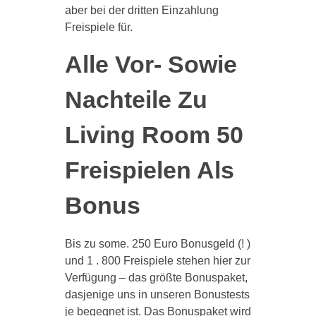
aber bei der dritten Einzahlung
Freispiele für.
Alle Vor- Sowie
Nachteile Zu
Living Room 50
Freispielen Als
Bonus
Bis zu some. 250 Euro Bonusgeld (! )
und 1 . 800 Freispiele stehen hier zur
Verfügung – das größte Bonuspaket,
dasjenige uns in unseren Bonustests
je begegnet ist. Das Bonuspaket wird