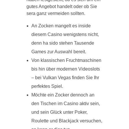
gutes Angebot handelt oder ob Sie
sera ganz vermeiden sollten.
An Zocken mangelt es inside
diesem Casino wenigstens nicht,
denn ha sido stehen Tausende
Games zur Auswahl bereit.
Von klassischen Fruchtmaschinen
bis hin über modernen Videoslots
– bei Vulkan Vegas finden Sie Ihr
perfektes Spiel.
Möchte ein Zocker dennoch an
den Tischen im Casino aktiv sein,
und sein Glück unter Poker,
Roulette und Blackjack versuchen,