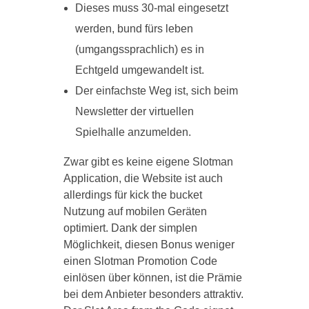
Dieses muss 30-mal eingesetzt
werden, bund fürs leben
(umgangssprachlich) es in
Echtgeld umgewandelt ist.
Der einfachste Weg ist, sich beim
Newsletter der virtuellen
Spielhalle anzumelden.
Zwar gibt es keine eigene Slotman
Application, die Website ist auch
allerdings für kick the bucket
Nutzung auf mobilen Geräten
optimiert. Dank der simplen
Möglichkeit, diesen Bonus weniger
einen Slotman Promotion Code
einlösen über können, ist die Prämie
bei dem Anbieter besonders attraktiv.