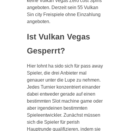
keine Vulkan Vegas Zero cost Spins
angeboten. Derzeit sein 55 Vulkan
Sin city Freispiele ohne Einzahlung
angeboten.
Ist Vulkan Vegas
Gesperrt?
Hier lohnt ha sido sich für pass away
Spieler, die drei Anbieter mal
genauer unter die Lupe zu nehmen.
Jedes Turnier konzentriert einander
dabei entweder gerade auf einen
bestimmten Slot machine game oder
aber irgendeinen bestimmten
Spieleentwickler. Zunächst müssen
sich die Spieler für perish
Hauptrunde qualifizieren, indem sie