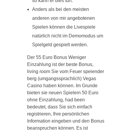
so kann er dies tun.
Anders als bei den meisten
anderen von mir angebotenen
Spielen können die Livespiele
natürlich nicht im Demomodus um
Spielgeld gespielt werden.
Der 55 Euro Bonus Weniger
Einzahlung ist der beste Bonus,
living room Sie vom Feuer speiender
berg (umgangssprachlich) Vegas
Casino haben können. Im Grunde
bieten sie neuen Spielern 50 Euro
ohne Einzahlung, had been
bedeutet, dass Sie sich einfach
registrieren, Ihre persönlichen
Information eingeben und den Bonus
beanspruchen können. Es ist