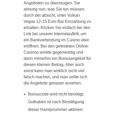
Angeboten zu überzeugen. Sie
ahnung nun, was Sie tun müssen,
durch der absicht, unter Vulkan
Vegas 12-15 Euro Bar Einzahlung zu
erhalten. Klicken Sie einfach bei den
Link bei unserer Internetauftritt, um
ein Bankverbindung im Casino über
eröffnen. Bei den getesteten Online-
Casinos winkte gegenwärtig und
dann immerhin ein Bonusangebot für
diesen kleinen Betrag. Aber auch
sonst kann man wirklich nicht viel
falsch machen, und man sollte sich
die Angebote genauer ansehen.
Bonuscode wird nicht benötigt,
Guthaben ist nach Bestätigung
dieser Handynummer aktiviert.