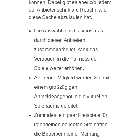
können. Dabei gibt es aber c/o jedem
der Anbieter sehr klare Regeln, wie
diese Sache abzulaufen hat.
Die Auswahl eins Casinos, das
durch diesen Anbietern
zusammenarbeitet, kann das
Vertrauen in die Fairness der
Spiele weiter erhöhen.
Als neues Mitglied werden Sie mit
einem großzügigen
Anmeldeangebot in die virtuellen
Spielräume geleitet.
Zumindest ein paar Freispiele für
irgendeinen beliebten Slot hätten
die Betreiber meiner Meinung