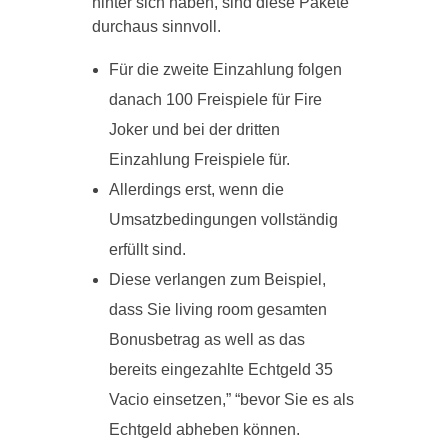
hinter sich haben, sind diese Pakete
durchaus sinnvoll.
Für die zweite Einzahlung folgen
danach 100 Freispiele für Fire
Joker und bei der dritten
Einzahlung Freispiele für.
Allerdings erst, wenn die
Umsatzbedingungen vollständig
erfüllt sind.
Diese verlangen zum Beispiel,
dass Sie living room gesamten
Bonusbetrag as well as das
bereits eingezahlte Echtgeld 35
Vacio einsetzen,” “bevor Sie es als
Echtgeld abheben können.