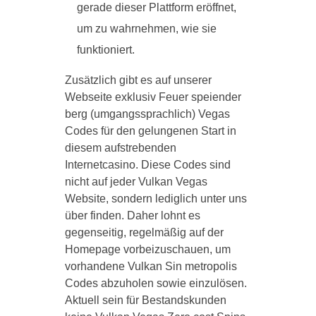
gerade dieser Plattform eröffnet,
um zu wahrnehmen, wie sie
funktioniert.
Zusätzlich gibt es auf unserer
Webseite exklusiv Feuer speiender
berg (umgangssprachlich) Vegas
Codes für den gelungenen Start in
diesem aufstrebenden
Internetcasino. Diese Codes sind
nicht auf jeder Vulkan Vegas
Website, sondern lediglich unter uns
über finden. Daher lohnt es
gegenseitig, regelmäßig auf der
Homepage vorbeizuschauen, um
vorhandene Vulkan Sin metropolis
Codes abzuholen sowie einzulösen.
Aktuell sein für Bestandskunden