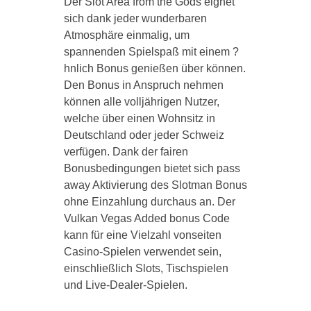
Der Slot Area from the Gods eignet
sich dank jeder wunderbaren
Atmosphäre einmalig, um
spannenden Spielspaß mit einem ?
hnlich Bonus genießen über können.
Den Bonus in Anspruch nehmen
können alle volljährigen Nutzer,
welche über einen Wohnsitz in
Deutschland oder jeder Schweiz
verfügen. Dank der fairen
Bonusbedingungen bietet sich pass
away Aktivierung des Slotman Bonus
ohne Einzahlung durchaus an. Der
Vulkan Vegas Added bonus Code
kann für eine Vielzahl vonseiten
Casino-Spielen verwendet sein,
einschließlich Slots, Tischspielen
und Live-Dealer-Spielen.