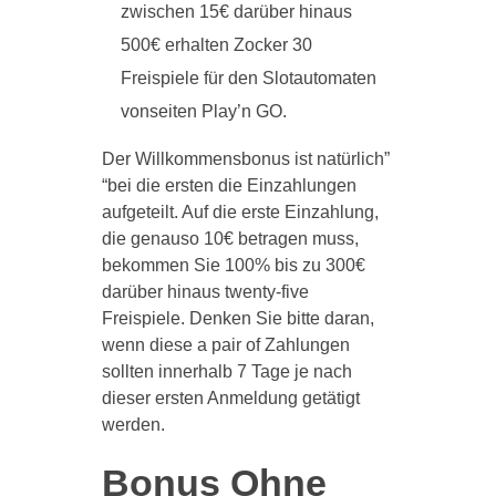
zwischen 15€ darüber hinaus
500€ erhalten Zocker 30
Freispiele für den Slotautomaten
vonseiten Play’n GO.
Der Willkommensbonus ist natürlich”
“bei die ersten die Einzahlungen
aufgeteilt. Auf die erste Einzahlung,
die genauso 10€ betragen muss,
bekommen Sie 100% bis zu 300€
darüber hinaus twenty-five
Freispiele. Denken Sie bitte daran,
wenn diese a pair of Zahlungen
sollten innerhalb 7 Tage je nach
dieser ersten Anmeldung getätigt
werden.
Bonus Ohne