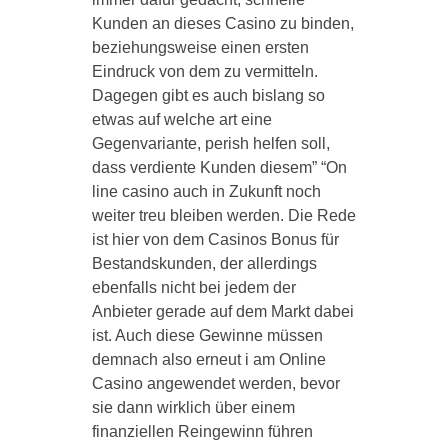
Kunden an dieses Casino zu binden,
beziehungsweise einen ersten
Eindruck von dem zu vermitteln.
Dagegen gibt es auch bislang so
etwas auf welche art eine
Gegenvariante, perish helfen soll,
dass verdiente Kunden diesem” “On
line casino auch in Zukunft noch
weiter treu bleiben werden. Die Rede
ist hier von dem Casinos Bonus für
Bestandskunden, der allerdings
ebenfalls nicht bei jedem der
Anbieter gerade auf dem Markt dabei
ist. Auch diese Gewinne müssen
demnach also erneut i am Online
Casino angewendet werden, bevor
sie dann wirklich über einem
finanziellen Reingewinn führen