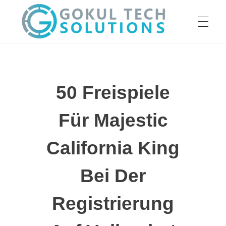
HOME
GTS
Gokul Tech Solutions
50 Freispiele
SERVICES
Für Majestic
ABOUT US
California King
Bei Der
OUR WORK
Registrierung
CAREER