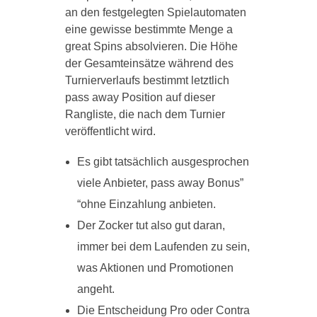
an den festgelegten Spielautomaten
eine gewisse bestimmte Menge a
great Spins absolvieren. Die Höhe
der Gesamteinsätze während des
Turnierverlaufs bestimmt letztlich
pass away Position auf dieser
Rangliste, die nach dem Turnier
veröffentlicht wird.
Es gibt tatsächlich ausgesprochen
viele Anbieter, pass away Bonus”
“ohne Einzahlung anbieten.
Der Zocker tut also gut daran,
immer bei dem Laufenden zu sein,
was Aktionen und Promotionen
angeht.
Die Entscheidung Pro oder Contra