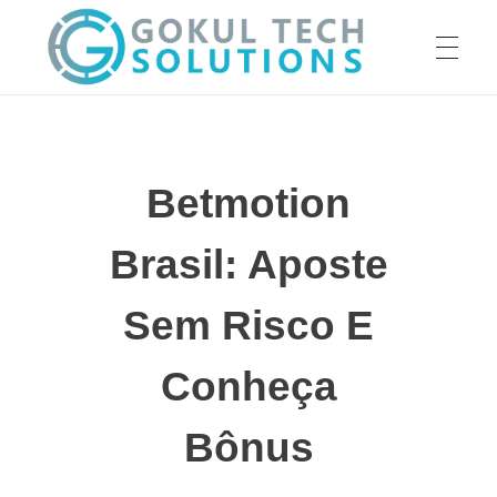
HOME
GTS
Gokul Tech Solutions
Betmotion
SERVICES
Brasil: Aposte
ABOUT US
Sem Risco E
Conheça
OUR WORK
Bônus
CAREER