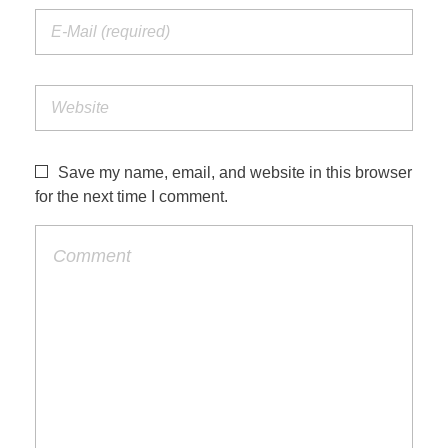
Save my name, email, and website in this browser
for the next time I comment.