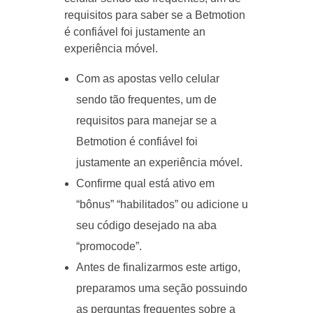
requisitos para saber se a Betmotion
é confiável foi justamente an
experiência móvel.
Com as apostas vello celular
sendo tão frequentes, um de
requisitos para manejar se a
Betmotion é confiável foi
justamente an experiência móvel.
Confirme qual está ativo em
“bônus” “habilitados” ou adicione u
seu código desejado na aba
“promocode”.
Antes de finalizarmos este artigo,
preparamos uma seção possuindo
as perguntas frequentes sobre a