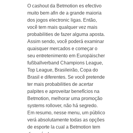
O cashout da Betmotion es efectivo
muito bem afin de a grande maioria
dos jogos electronic ligas. Então,
você tem mais qualquer vez mais
probabilities de fazer alguma aposta.
Assim sendo, você poderá examinar
quaisquer mercados e começar o
seu entretenimento em Europäischer
fußballverband Champions League,
Top League, Brasileirão, Copa do
Brasil e diferentes. Se você pretende
ter mais probabilities de acertar
palpites e aproveitar benefícios na
Betmotion, melhorar uma promoção
systems rollover, não há segredo.
Em resumo, nesse menu, um público
verá absolutamente todas as opções
de esporte la cual a Betmotion tem