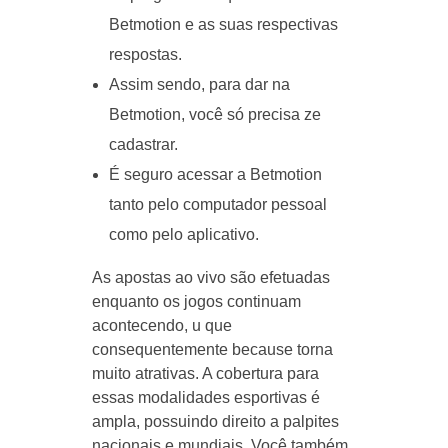
Betmotion e as suas respectivas
respostas.
Assim sendo, para dar na
Betmotion, você só precisa ze
cadastrar.
É seguro acessar a Betmotion
tanto pelo computador pessoal
como pelo aplicativo.
As apostas ao vivo são efetuadas
enquanto os jogos continuam
acontecendo, u que
consequentemente because torna
muito atrativas. A cobertura para
essas modalidades esportivas é
ampla, possuindo direito a palpites
nacionais e mundiais. Você também