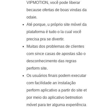
VIPMOTION, você pode liberar
because ofertas de boas vindas da
odaie.
Até porque, u próprio site móvel da
plataforma é tudo o la cual você
precisa pra se divertir.
Muitas dos problemas de clientes
com since casas de apostas são o
desconhecimento das regras
perform site.
Os usuários finais podem executar
com facilidade an instalação
perform aplicativo a partir do site et
por meio do aplicativo betmotion
móvel para ter alguma experiência