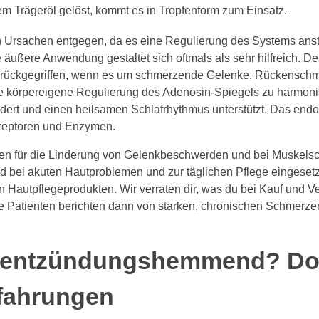
nem Trägeröl gelöst, kommt es in Tropfenform zum Einsatz.
 Ursachen entgegen, da es eine Regulierung des Systems anstre
e äußere Anwendung gestaltet sich oftmals als sehr hilfreich. D
urückgegriffen, wenn es um schmerzende Gelenke, Rückensch
 die körpereigene Regulierung des Adenosin-Spiegels zu harmo
rdert und einen heilsamen Schlafrhythmus unterstützt. Das e
zeptoren und Enzymen.
ben für die Linderung von Gelenkbeschwerden und bei Muskel
rd bei akuten Hautproblemen und zur täglichen Pflege eingeset
 Hautpflegeprodukten. Wir verraten dir, was du bei Kauf und
Die Patienten berichten dann von starken, chronischen Schmerz
l entzündungshemmend? Do
fahrungen