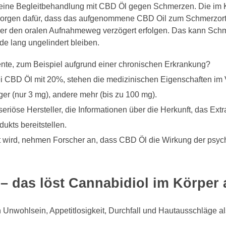
 eine Begleitbehandlung mit CBD Öl gegen Schmerzen. Die im 
sorgen dafür, dass das aufgenommene CBD Oil zum Schmerzort
r den oralen Aufnahmeweg verzögert erfolgen. Das kann Schme
 lang ungelindert bleiben.
nte, zum Beispiel aufgrund einer chronischen Erkrankung?
i CBD Öl mit 20%, stehen die medizinischen Eigenschaften im 
r (nur 3 mg), andere mehr (bis zu 100 mg).
seriöse Hersteller, die Informationen über die Herkunft, das Ext
ukts bereitstellen.
 wird, nehmen Forscher an, dass CBD Öl die Wirkung der psyc
– das löst Cannabidiol im Körper 
Unwohlsein, Appetitlosigkeit, Durchfall und Hautausschläge