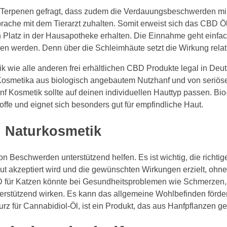
ig Terpenen gefragt, dass zudem die Verdauungsbeschwerden mi
prache mit dem Tierarzt zuhalten. Somit erweist sich das CBD Öl 
en Platz in der Hausapotheke erhalten. Die Einnahme geht einfac
en werden. Denn über die Schleimhäute setzt die Wirkung relati
 wie alle anderen frei erhältlichen CBD Produkte legal in Deu
Kosmetika aus biologisch angebautem Nutzhanf und von seriös
nf Kosmetik sollte auf deinen individuellen Hauttyp passen. Bio
stoffe und eignet sich besonders gut für empfindliche Haut.
 Naturkosmetik
n Beschwerden unterstützend helfen. Es ist wichtig, die rich
ut akzeptiert wird und die gewünschten Wirkungen erzielt, oh
D für Katzen könnte bei Gesundheitsproblemen wie Schmerzen
erstützend wirken. Es kann das allgemeine Wohlbefinden förd
urz für Cannabidiol-Öl, ist ein Produkt, das aus Hanfpflanzen 