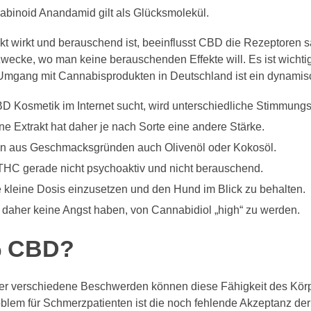
binoid Anandamid gilt als Glücksmolekül.
kt wirkt und berauschend ist, beeinflusst CBD die Rezeptoren 
Zwecke, wo man keine berauschenden Effekte will. Es ist wichtig
Umgang mit Cannabisprodukten in Deutschland ist ein dynamis
 Kosmetik im Internet sucht, wird unterschiedliche Stimmungs
Extrakt hat daher je nach Sorte eine andere Stärke.
n aus Geschmacksgründen auch Olivenöl oder Kokosöl.
THC gerade nicht psychoaktiv und nicht berauschend.
e kleine Dosis einzusetzen und den Hund im Blick zu behalten.
daher keine Angst haben, von Cannabidiol „high“ zu werden.
% CBD?
er verschiedene Beschwerden können diese Fähigkeit des Körp
oblem für Schmerzpatienten ist die noch fehlende Akzeptanz de