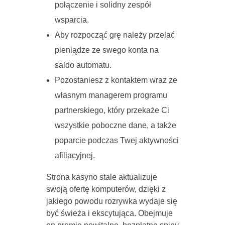
połączenie i solidny zespół
wsparcia.
Aby rozpocząć grę należy przelać
pieniądze ze swego konta na
saldo automatu.
Pozostaniesz z kontaktem wraz ze
własnym managerem programu
partnerskiego, który przekaże Ci
wszystkie poboczne dane, a także
poparcie podczas Twej aktywności
afiliacyjnej.
Strona kasyno stale aktualizuje
swoją ofertę komputerów, dzięki z
jakiego powodu rozrywka wydaje się
być świeża i ekscytująca. Obejmuje