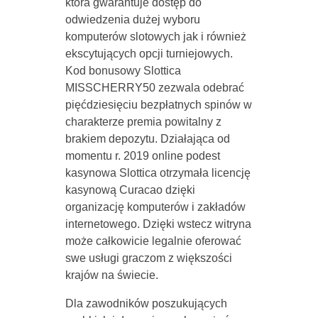
która gwarantuje dostęp do
odwiedzenia dużej wyboru
komputerów slotowych jak i również
ekscytujących opcji turniejowych.
Kod bonusowy Slottica
MISSCHERRY50 zezwala odebrać
pięćdziesięciu bezpłatnych spinów w
charakterze premia powitalny z
brakiem depozytu. Działająca od
momentu r. 2019 online podest
kasynowa Slottica otrzymała licencję
kasynową Curacao dzięki
organizację komputerów i zakładów
internetowego. Dzięki wstecz witryna
może całkowicie legalnie oferować
swe usługi graczom z większości
krajów na świecie.
Dla zawodników poszukujących