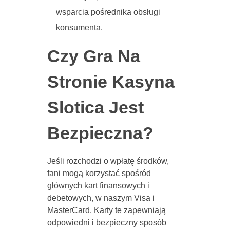
wsparcia pośrednika obsługi
konsumenta.
Czy Gra Na
Stronie Kasyna
Slotica Jest
Bezpieczna?
Jeśli rozchodzi o wpłatę środków,
fani mogą korzystać spośród
głównych kart finansowych i
debetowych, w naszym Visa i
MasterCard. Karty te zapewniają
odpowiedni i bezpieczny sposób