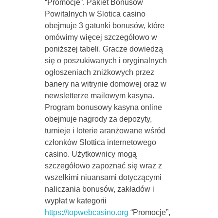
“Promocje”. Pakiet Bonusów
Powitalnych w Slotica casino
obejmuje 3 gatunki bonusów, które
omówimy więcej szczegółowo w
poniższej tabeli. Gracze dowiedzą
się o poszukiwanych i oryginalnych
ogłoszeniach zniżkowych przez
banery na witrynie domowej oraz w
newsletterze mailowym kasyna.
Program bonusowy kasyna online
obejmuje nagrody za depozyty,
turnieje i loterie aranżowane wśród
członków Slottica internetowego
casino. Użytkownicy mogą
szczegółowo zapoznać się wraz z
wszelkimi niuansami dotyczącymi
naliczania bonusów, zakładów i
wypłat w kategorii
https://topwebcasino.org
“Promocje”,