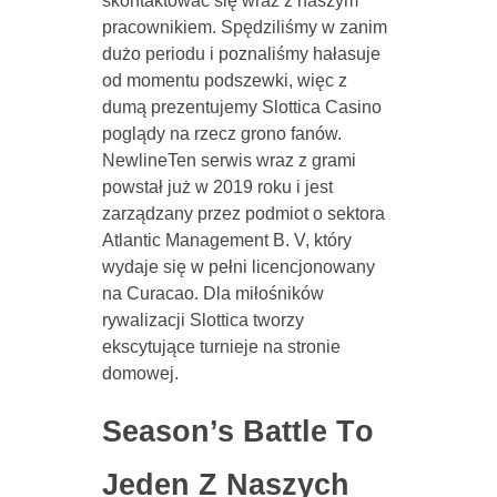
skontaktować się wraz z naszym
pracownikiem. Spędziliśmy w zanim
dużo periodu i poznaliśmy hałasuje
od momentu podszewki, więc z
dumą prezentujemy Slottica Casino
poglądy na rzecz grono fanów.
NewlineTen serwis wraz z grami
powstał już w 2019 roku i jest
zarządzany przez podmiot o sektora
Atlantic Management B. V, który
wydaje się w pełni licencjonowany
na Curacao. Dla miłośników
rywalizacji Slottica tworzy
ekscytujące turnieje na stronie
domowej.
Sеаsоn’s Ваttlе Tо
Jеdеn Z Nаszyсh