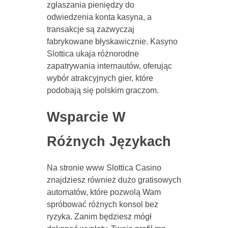
zgłaszania pieniędzy do
odwiedzenia konta kasyna, a
transakcje są zazwyczaj
fabrykowane błyskawicznie. Kasyno
Slottica ukaja różnorodne
zapatrywania internautów, oferując
wybór atrakcyjnych gier, które
podobają się polskim graczom.
Wsparcie W
Różnych Językach
Na stronie www Slottica Casino
znajdziesz również dużo gratisowych
automatów, które pozwolą Wam
spróbować różnych konsol bez
ryzyka. Zanim będziesz mógł