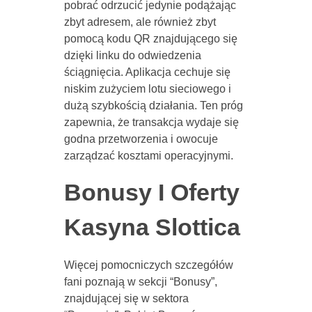
pobrać odrzucić jedynie podążając
zbyt adresem, ale również zbyt
pomocą kodu QR znajdującego się
dzięki linku do odwiedzenia
ściągnięcia. Aplikacja cechuje się
niskim zużyciem lotu sieciowego i
dużą szybkością działania. Ten próg
zapewnia, że transakcja wydaje się
godna przetworzenia i owocuje
zarządzać kosztami operacyjnymi.
Bonusy I Oferty
Kasyna Slottica
Więcej pomocniczych szczegółów
fani poznają w sekcji “Bonusy”,
znajdującej się w sektora