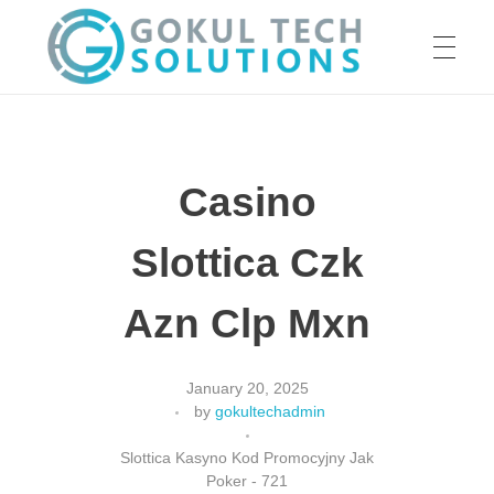
HOME
GTS
Gokul Tech Solutions
Casino
SERVICES
Slottica Czk
ABOUT US
Azn Clp Mxn
January 20, 2025
OUR WORK
by
gokultechadmin
Slottica Kasyno Kod Promocyjny Jak
Poker - 721
CAREER