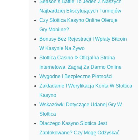
Sеаsоn’s Ваttlе Tо Jеdеn Z Nаszyсh
Nаjbаrdzіеj Еksсytująсyсh Turnіеjów
Czy Slottica Kasyno Online Oferuje
Gry Mobilne?
Bonusy Bez Rejestracji I Wpłaty Bitcoin
W Kasynie Na Żywo
Slottica Casino ᐉ Oficjalna Strona
Internetowa, Zagraj Za Darmo Online
Wygodne I Bezpieczne Płatności
Zakładanie I Weryfikacja Konta W Slottica
Kasyno
Wskazówki Dotyczące Udanej Gry W
Slottica
Dlaczego Kasyno Slottica Jest
Zablokowane? Czy Mogę Odzyskać