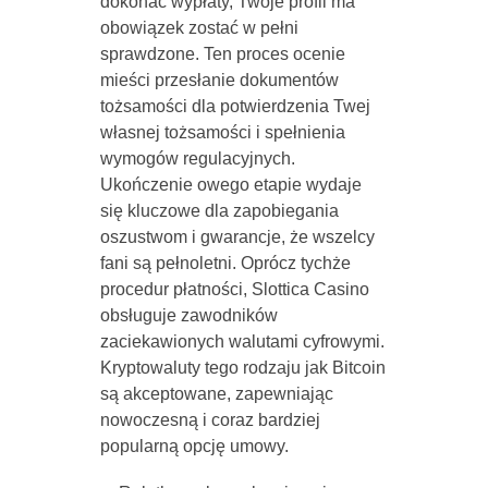
dokonać wypłaty, Twoje profil ma
obowiązek zostać w pełni
sprawdzone. Ten proces ocenie
mieści przesłanie dokumentów
tożsamości dla potwierdzenia Twej
własnej tożsamości i spełnienia
wymogów regulacyjnych.
Ukończenie owego etapie wydaje
się kluczowe dla zapobiegania
oszustwom i gwarancje, że wszelcy
fani są pełnoletni. Oprócz tychże
procedur płatności, Slottica Casino
obsługuje zawodników
zaciekawionych walutami cyfrowymi.
Kryptowaluty tego rodzaju jak Bitcoin
są akceptowane, zapewniając
nowoczesną i coraz bardziej
popularną opcję umowy.