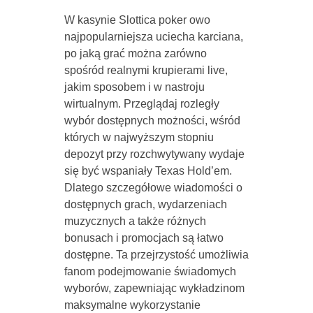
W kasynie Slottica poker owo
najpopularniejsza uciecha karciana,
po jaką grać można zarówno
spośród realnymi krupierami live,
jakim sposobem i w nastroju
wirtualnym. Przeglądaj rozległy
wybór dostępnych możności, wśród
których w najwyższym stopniu
depozyt przy rozchwytywany wydaje
się być wspaniały Texas Hold’em.
Dlatego szczegółowe wiadomości o
dostępnych grach, wydarzeniach
muzycznych a także różnych
bonusach i promocjach są łatwo
dostępne. Ta przejrzystość umożliwia
fanom podejmowanie świadomych
wyborów, zapewniając wykładzinom
maksymalne wykorzystanie