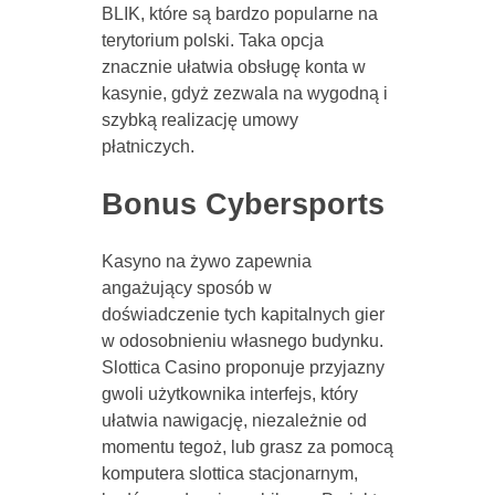
BLIK, które są bardzo popularne na
terytorium polski. Taka opcja
znacznie ułatwia obsługę konta w
kasynie, gdyż zezwala na wygodną i
szybką realizację umowy
płatniczych.
Bonus Cybersports
Kasyno na żywo zapewnia
angażujący sposób w
doświadczenie tych kapitalnych gier
w odosobnieniu własnego budynku.
Slottica Casino proponuje przyjazny
gwoli użytkownika interfejs, który
ułatwia nawigację, niezależnie od
momentu tegoż, lub grasz za pomocą
komputera slottica stacjonarnym,