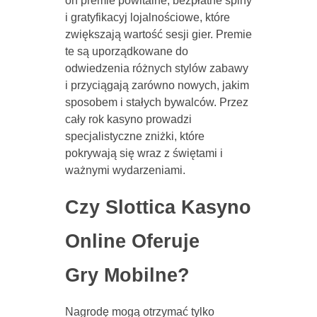
on premie powitalne, bezpłatne spiny
i gratyfikacyj lojalnościowe, które
zwiększają wartość sesji gier. Premie
te są uporządkowane do
odwiedzenia różnych stylów zabawy
i przyciągają zarówno nowych, jakim
sposobem i stałych bywalców. Przez
cały rok kasyno prowadzi
specjalistyczne zniżki, które
pokrywają się wraz z świętami i
ważnymi wydarzeniami.
Czy Slottica Kasyno
Online Oferuje
Gry Mobilne?
Nagrodę mogą otrzymać tylko