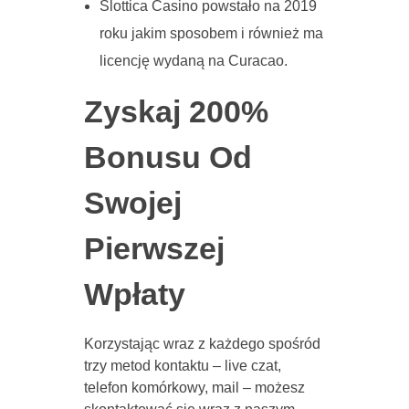
Slottica Casino powstało na 2019
roku jakim sposobem i również ma
licencję wydaną na Curacao.
Zyskaj 200%
Bonusu Od
Swojej
Pierwszej
Wpłaty
Korzystając wraz z każdego spośród
trzy metod kontaktu – live czat,
telefon komórkowy, mail – możesz