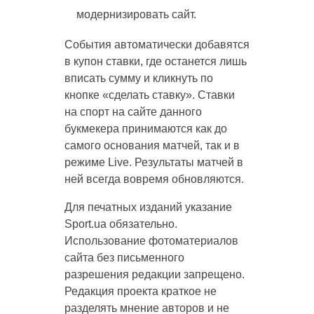
модернизировать сайт.
События автоматически добавятся
в купон ставки, где останется лишь
вписать сумму и кликнуть по
кнопке «сделать ставку». Ставки
на спорт на сайте данного
букмекера принимаются как до
самого основания матчей, так и в
режиме Live. Результаты матчей в
ней всегда вовремя обновляются.
Для печатных изданий указание
Sport.ua обязательно.
Использование фотоматериалов
сайта без письменного
разрешения редакции запрещено.
Редакция проекта краткое не
разделять мнение авторов и не