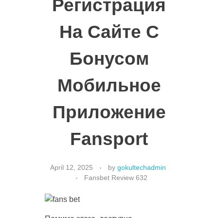
Регистрация
На Сайте С
CONTACT US
Бонусом
Мобильное
Приложение
Fansport
April 12, 2025
by
gokultechadmin
Fansbet Review 632