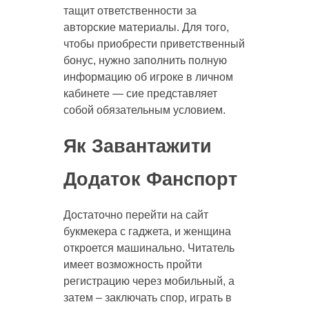
тащит ответственности за
авторские материалы. Для того,
чтобы приобрести приветственный
бонус, нужно заполнить полную
информацию об игроке в личном
кабинете — сие представляет
собой обязательным условием.
Як Завантажити
Додаток Фанспорт
Достаточно перейти на сайт
букмекера с гаджета, и женщина
откроется машинально. Читатель
имеет возможность пройти
регистрацию через мобильный, а
затем – заключать спор, играть в