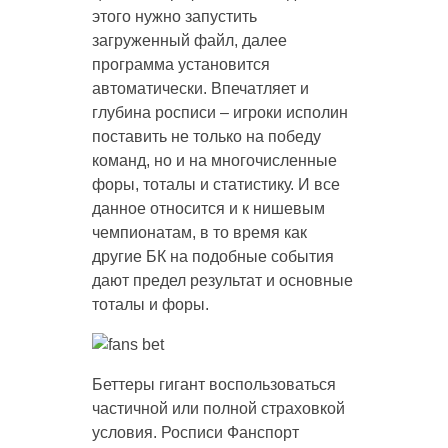
этого нужно запустить
загруженный файл, далее
программа установится
автоматически. Впечатляет и
глубина росписи – игроки исполин
поставить не только на победу
команд, но и на многочисленные
форы, тоталы и статистику. И все
данное относится и к нишевым
чемпионатам, в то время как
другие БК на подобные события
дают предел результат и основные
тоталы и форы.
Беттеры гигант воспользоваться
частичной или полной страховкой
условия. Росписи Фанспорт