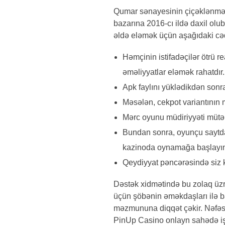
Qumar sənayesinin çiçəklənməs
bazarına 2016-cı ildə daxil olub,
əldə eləmək üçün aşağıdaki cəd
Həmçinin istifadəçilər ötrü re
əməliyyatlar eləmək rahatdır.
Apk faylını yüklədikdən son
Məsələn, cekpot variantının m
Mərc oyunu müdiriyyəti mütəma
Bundan sonra, oyunçu saytda
kazinoda oynamağa başlayın
Qeydiyyat pəncərəsində siz k
Dəstək xidmətində bu zolaq üzrə
üçün şöbənin əməkdaşları ilə ba
məzmununa diqqət çəkir. Nəfəs kə
PinUp Casino onlayn sahədə iş 