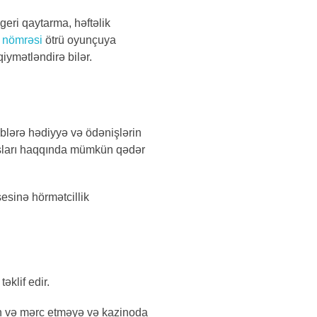
eri qaytarma, həftəlik
n nömrəsi
ötrü oyunçuya
ymətləndirə bilər.
liblərə hədiyyə və ödənişlərin
rışları haqqında mümkün qədər
esinə hörmətcillik
klif edir.
un və mərc etməyə və kazinoda