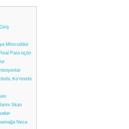
Giriş
iya Mövcuddur
 Real Para üçün
dur
omosyonlar
ishi, Ko’rinishi
ası
larını Skan
ətlər
ynamağa Necə