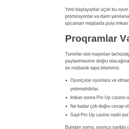
Yeni başlayanlar üçün bu oyun p
promosyonlar və daim yenilənən
qocaman miqdarda pula imkan gə
Proqramlar V
Turnirlər slot maşınları təchiza
paylanmasının doğru olacağına 
ən mübarək tapa bilərsiniz.
Oyunçular oyunlara və idman 
yetirməlidirlər.
Imkan sonra Pin Up casino 
Ne kadar çok doğru cevap olu
Sayt Pin Up casino nadir pul 
Bundan sonra, oyunçu saytda ol