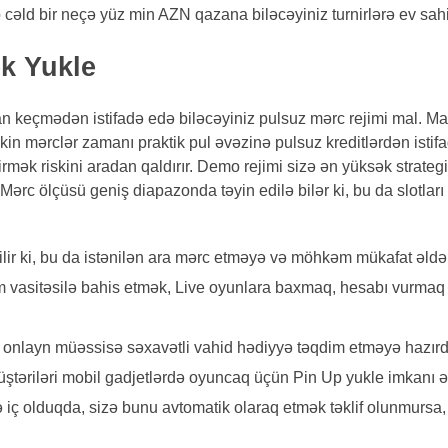
 cəld bir neçə yüz min AZN qazana biləcəyiniz turnirlərə ev sahib
k Yukle
 keçmədən istifadə edə biləcəyiniz pulsuz mərc rejimi mal. Ma
akin mərclər zamanı praktik pul əvəzinə pulsuz kreditlərdən istifa
irmək riskini aradan qaldırır. Demo rejimi sizə ən yüksək strat
 Mərc ölçüsü geniş diapazonda təyin edilə bilər ki, bu da slotl
irilir ki, bu da istənilən ara mərc etməyə və möhkəm mükafat əld
 vasitəsilə bahis etmək, Live oyunlara baxmaq, hesabı vurmaq və
onlayn müəssisə səxavətli vahid hədiyyə təqdim etməyə hazırdı
təriləri mobil gadjetlərdə oyuncaq üçün Pin Up yukle imkanı əl
iç olduqda, sizə bunu avtomatik olaraq etmək təklif olunmursa, 