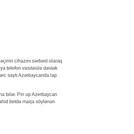
əçinin cihazını sərbəst olaraq
ya telefon vasitəsilə dəstək
mərc saytı Azərbaycanda lap
luna bilər. Pin up Azerbaycan
vahid betdə marja söylənən