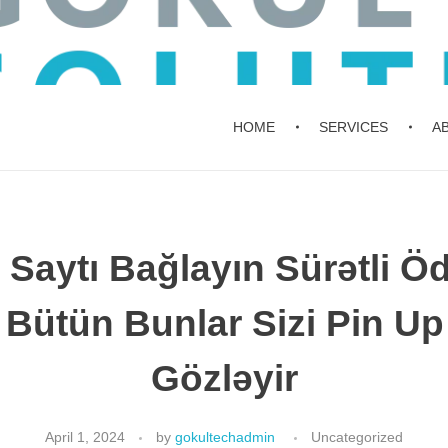
HOME
SERVICES
A
Saytı Bağlayın️ Sürətli Öd
 Bütün Bunlar Sizi Pin U
Gözləyir
April 1, 2024
by
gokultechadmin
Uncategorized