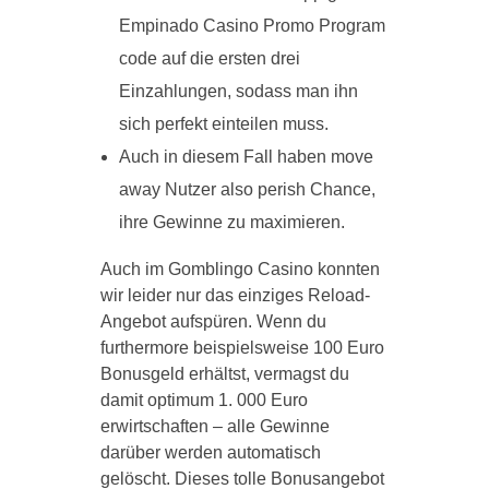
Empinado Casino Promo Program
code auf die ersten drei
Einzahlungen, sodass man ihn
sich perfekt einteilen muss.
Auch in diesem Fall haben move
away Nutzer also perish Chance,
ihre Gewinne zu maximieren.
Auch im Gomblingo Casino konnten
wir leider nur das einziges Reload-
Angebot aufspüren. Wenn du
furthermore beispielsweise 100 Euro
Bonusgeld erhältst, vermagst du
damit optimum 1. 000 Euro
erwirtschaften – alle Gewinne
darüber werden automatisch
gelöscht. Dieses tolle Bonusangebot