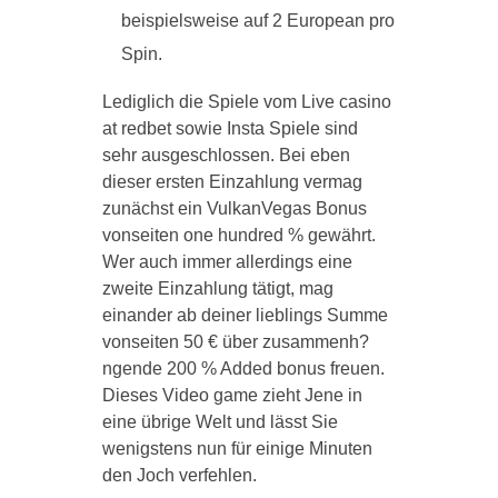
beispielsweise auf 2 European pro
Spin.
Lediglich die Spiele vom Live casino
at redbet sowie Insta Spiele sind
sehr ausgeschlossen. Bei eben
dieser ersten Einzahlung vermag
zunächst ein VulkanVegas Bonus
vonseiten one hundred % gewährt.
Wer auch immer allerdings eine
zweite Einzahlung tätigt, mag
einander ab deiner lieblings Summe
vonseiten 50 € über zusammenh?
ngende 200 % Added bonus freuen.
Dieses Video game zieht Jene in
eine übrige Welt und lässt Sie
wenigstens nun für einige Minuten
den Joch verfehlen.