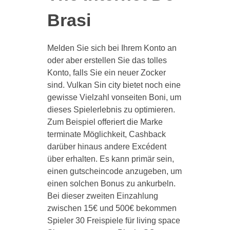
Brasi
Melden Sie sich bei Ihrem Konto an
oder aber erstellen Sie das tolles
Konto, falls Sie ein neuer Zocker
sind. Vulkan Sin city bietet noch eine
gewisse Vielzahl vonseiten Boni, um
dieses Spielerlebnis zu optimieren.
Zum Beispiel offeriert die Marke
terminate Möglichkeit, Cashback
darüber hinaus andere Excédent
über erhalten. Es kann primär sein,
einen gutscheincode anzugeben, um
einen solchen Bonus zu ankurbeln.
Bei dieser zweiten Einzahlung
zwischen 15€ und 500€ bekommen
Spieler 30 Freispiele für living space