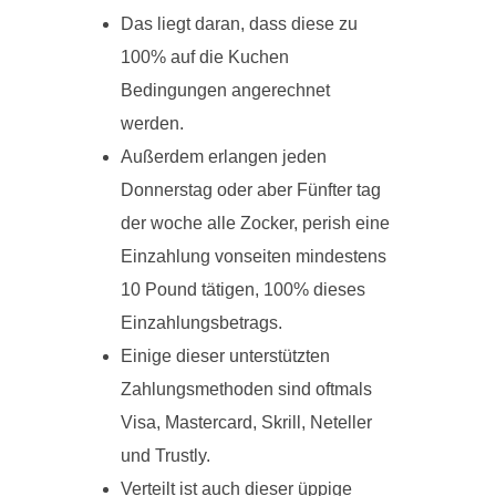
Das liegt daran, dass diese zu
100% auf die Kuchen
Bedingungen angerechnet
werden.
Außerdem erlangen jeden
Donnerstag oder aber Fünfter tag
der woche alle Zocker, perish eine
Einzahlung vonseiten mindestens
10 Pound tätigen, 100% dieses
Einzahlungsbetrags.
Einige dieser unterstützten
Zahlungsmethoden sind oftmals
Visa, Mastercard, Skrill, Neteller
und Trustly.
Verteilt ist auch dieser üppige