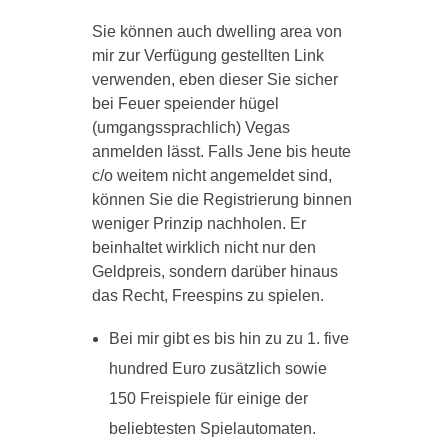
Sie können auch dwelling area von
mir zur Verfügung gestellten Link
verwenden, eben dieser Sie sicher
bei Feuer speiender hügel
(umgangssprachlich) Vegas
anmelden lässt. Falls Jene bis heute
c/o weitem nicht angemeldet sind,
können Sie die Registrierung binnen
weniger Prinzip nachholen. Er
beinhaltet wirklich nicht nur den
Geldpreis, sondern darüber hinaus
das Recht, Freespins zu spielen.
Bei mir gibt es bis hin zu zu 1. five
hundred Euro zusätzlich sowie
150 Freispiele für einige der
beliebtesten Spielautomaten.