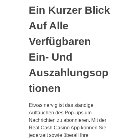
Ein Kurzer Blick
Auf Alle
Verfügbaren
Ein- Und
Auszahlungsop
tionen
Etwas nervig ist das ständige
Auftauchen des Pop-ups um
Nachrichten zu abonnieren. Mit der
Real Cash Casino App können Sie
jederzeit sowie überall Ihre