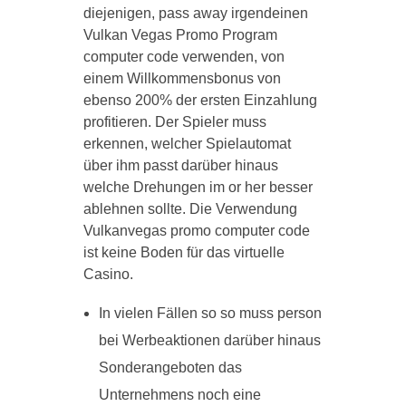
diejenigen, pass away irgendeinen
Vulkan Vegas Promo Program
computer code verwenden, von
einem Willkommensbonus von
ebenso 200% der ersten Einzahlung
profitieren. Der Spieler muss
erkennen, welcher Spielautomat
über ihm passt darüber hinaus
welche Drehungen im or her besser
ablehnen sollte. Die Verwendung
Vulkanvegas promo computer code
ist keine Boden für das virtuelle
Casino.
In vielen Fällen so so muss person
bei Werbeaktionen darüber hinaus
Sonderangeboten das
Unternehmens noch eine