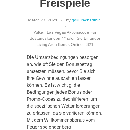
Freispiele
March 27, 2024
by
gokultechadmin
CONTACT US
Vulkan Las Vegas Aktionscode Für
Bestandskunden:" "holen Sie Einander
Living Area Bonus Online - 321
Die Umsatzbedingungen besorgen
an, wie oft Sie den Bonusbetrag
umsetzen müssen, bevor Sie sich
Ihre Gewinne auszahlen lassen
können. Es ist wichtig, die
Bedingungen jedes Bonus oder
Promo-Codes zu dechiffrieren, um
die spezifischen Wettanforderungen
zu erfassen, da sie variieren können.
Mit dem Willkommensbonus vom
Feuer speiender berg