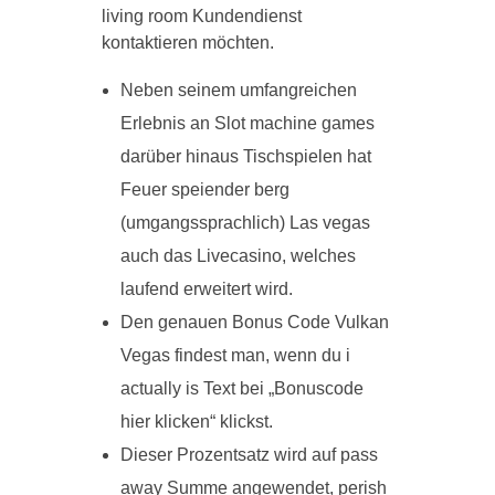
living room Kundendienst
kontaktieren möchten.
Neben seinem umfangreichen
Erlebnis an Slot machine games
darüber hinaus Tischspielen hat
Feuer speiender berg
(umgangssprachlich) Las vegas
auch das Livecasino, welches
laufend erweitert wird.
Den genauen Bonus Code Vulkan
Vegas findest man, wenn du i
actually is Text bei „Bonuscode
hier klicken“ klickst.
Dieser Prozentsatz wird auf pass
away Summe angewendet, perish