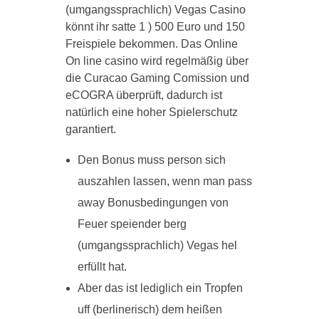
(umgangssprachlich) Vegas Casino
könnt ihr satte 1 ) 500 Euro und 150
Freispiele bekommen. Das Online
On line casino wird regelmäßig über
die Curacao Gaming Comission und
eCOGRA überprüft, dadurch ist
natürlich eine hoher Spielerschutz
garantiert.
Den Bonus muss person sich
auszahlen lassen, wenn man pass
away Bonusbedingungen von
Feuer speiender berg
(umgangssprachlich) Vegas hel
erfüllt hat.
Aber das ist lediglich ein Tropfen
uff (berlinerisch) dem heißen