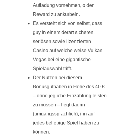
Aufladung vornehmen, o den
Reward zu ankurbeln.
Es versteht sich von selbst, dass
guy in einem derart sicheren,
seriösen sowie lizenzierten
Casino auf welche weise Vulkan
Vegas bei eine gigantische
Spielauswahl trifft.
Der Nutzen bei diesem
Bonusguthaben in Höhe des 40 €
– ohne jegliche Einzahlung leisten
zu müssen – liegt dadrin
(umgangssprachlich), ihn auf
jedes beliebige Spiel haben zu
können.