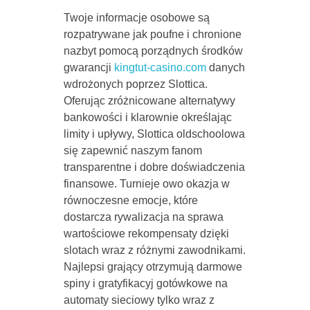
Twoje informacje osobowe są
rozpatrywane jak poufne i chronione
nazbyt pomocą porządnych środków
gwarancji
kingtut-casino.com
danych
wdrożonych poprzez Slottica.
Oferując zróżnicowane alternatywy
bankowości i klarownie określając
limity i upływy, Slottica oldschoolowa
się zapewnić naszym fanom
transparentne i dobre doświadczenia
finansowe. Turnieje owo okazja w
równoczesne emocje, które
dostarcza rywalizacja na sprawa
wartościowe rekompensaty dzięki
slotach wraz z różnymi zawodnikami.
Najlepsi grający otrzymują darmowe
spiny i gratyfikacyj gotówkowe na
automaty sieciowy tylko wraz z