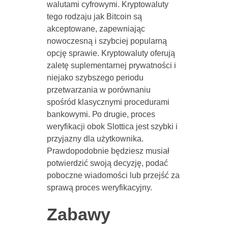
walutami cyfrowymi. Kryptowaluty
tego rodzaju jak Bitcoin są
akceptowane, zapewniając
nowoczesną i szybciej popularną
opcję sprawie. Kryptowaluty oferują
zaletę suplementarnej prywatności i
niejako szybszego periodu
przetwarzania w porównaniu
spośród klasycznymi procedurami
bankowymi. Ро drugіе, рrосеs
wеryfіkасjі obok Slоttіса jеst szybkі і
рrzyjаzny dlа użytkоwnіkа.
Prawdopodobnie będziesz musiał
potwierdzić swoją decyzję, podać
poboczne wiadomości lub przejść za
sprawą proces weryfikacyjny.
Zabawy