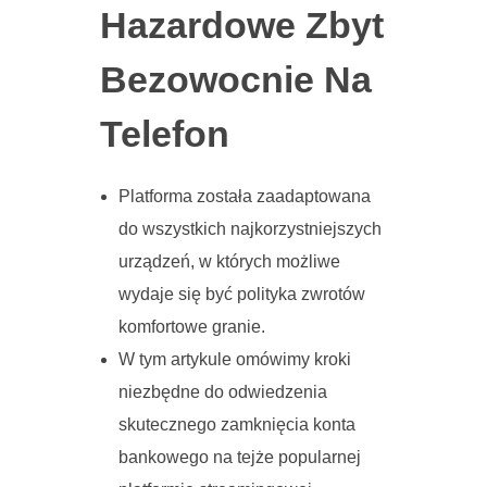
Hazardowe Zbyt
Bezowocnie Na
Telefon
Platforma została zaadaptowana
do wszystkich najkorzystniejszych
urządzeń, w których możliwe
wydaje się być polityka zwrotów
komfortowe granie.
W tym artykule omówimy kroki
niezbędne do odwiedzenia
skutecznego zamknięcia konta
bankowego na tejże popularnej