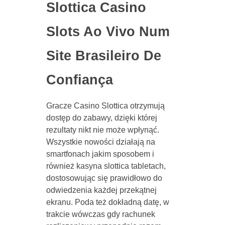
Slottica Casino
Slots Ao Vivo Num
Site Brasileiro De
Confiança
Gracze Casino Slottica otrzymują
dostęp do zabawy, dzięki której
rezultaty nikt nie może wpłynąć.
Wszystkie nowości działają na
smartfonach jakim sposobem i
również kasyna slottica tabletach,
dostosowując się prawidłowo do
odwiedzenia każdej przekątnej
ekranu. Poda też dokładną datę, w
trakcie wówczas gdy rachunek