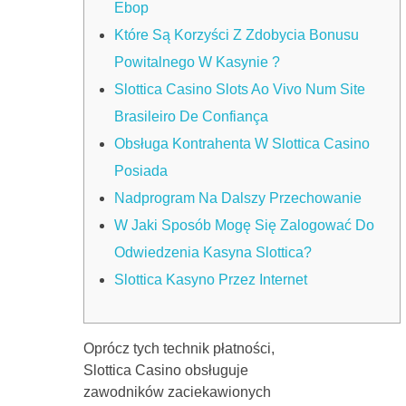
Ebop
Które Są Korzyści Z Zdobycia Bonusu
Powitalnego W Kasynie ?
Slottica Casino Slots Ao Vivo Num Site
Brasileiro De Confiança
Obsługa Kontrahenta W Slottica Casino
Posiada
Nadprogram Na Dalszy Przechowanie
W Jaki Sposób Mogę Się Zalogować Do
Odwiedzenia Kasyna Slottica?
Slottica Kasyno Przez Internet
Oprócz tych technik płatności,
Slottica Casino obsługuje
zawodników zaciekawionych