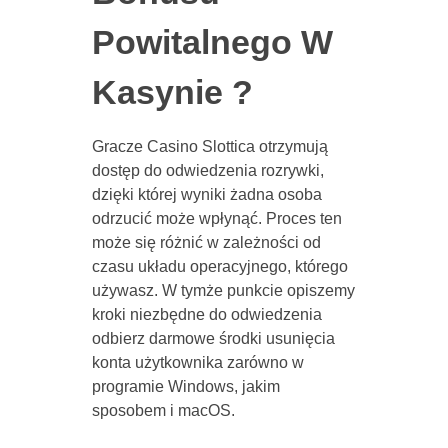
Powitalnego W
Kasynie ?
Gracze Casino Slottica otrzymują
dostęp do odwiedzenia rozrywki,
dzięki której wyniki żadna osoba
odrzucić może wpłynąć. Proces ten
może się różnić w zależności od
czasu układu operacyjnego, którego
używasz. W tymże punkcie opiszemy
kroki niezbędne do odwiedzenia
odbierz darmowe środki usunięcia
konta użytkownika zarówno w
programie Windows, jakim
sposobem i macOS.