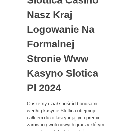
Slottica Casino
Nasz Kraj ️
Logowanie Na
Formalnej
Stronie Www
Kasyno Slotica
Pl 2024
Obszerny dział spośród bonusami
według kasynie Slottica obejmuje
całkiem dużo fascynujących premii
zarówno gwoli nowych graczy którym