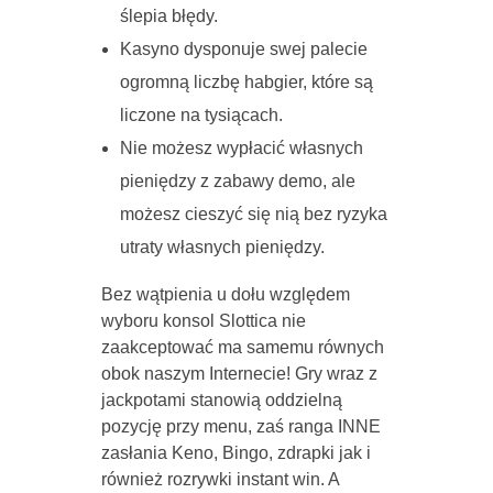
ślepia błędy.
Kasyno dysponuje swej palecie
ogromną liczbę habgier, które są
liczone na tysiącach.
Nie możesz wypłacić własnych
pieniędzy z zabawy demo, ale
możesz cieszyć się nią bez ryzyka
utraty własnych pieniędzy.
Bez wątpienia u dołu względem
wyboru konsol Slottica nie
zaakceptować ma samemu równych
obok naszym Internecie! Gry wraz z
jackpotami stanowią oddzielną
pozycję przy menu, zaś ranga INNE
zasłania Keno, Bingo, zdrapki jak i
również rozrywki instant win. A