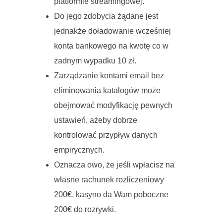
platformie streamingowej.
Do jego zdobycia żądane jest
jednakże doładowanie wcześniej
konta bankowego na kwotę co w
żadnym wypadku 10 zł.
Zarządzanie kontami email bez
eliminowania katalogów może
obejmować modyfikację pewnych
ustawień, ażeby dobrze
kontrolować przypływ danych
empirycznych.
Oznacza owo, że jeśli wpłacisz na
własne rachunek rozliczeniowy
200€, kasyno da Wam poboczne
200€ do rozrywki.