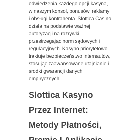
odwiedzenia każdego opcji kasyna,
w naszym konsol, bonusów, reklamy
i obsługi kontrahenta. Slottica Casino
działa na podstawie ważnej
autoryzacji na rozrywki,
przestrzegając norm sądowych i
regulacyjnych. Kasyno priorytetowo
traktuje bezpieczeństwo internautów,
stosując zaawansowane utajnianie i
środki gwarancji danych
empirycznych.
Slottica Kasyno
Przez Internet:
Metody Płatności,
Premie I Aplikacje