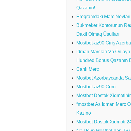
Qazanın!
Proqramdakı Mərc Növləri
Bukmeker Kontorunun Rəs
Daxil Olmaq Üsulları
Mostbet-az90 Giriş Azerb
İdman Mərcləri Və Onlayn
Hundred Bonus Qazanın B
Canlı Mərc
Mostbet Azərbaycanda Say
Mostbet-az90 Com
Mostbet Dəstək Xidmətinin
“mostbet Az Idman Mərc O
Kazino
Mostbet Dəstək Xidməti 2
Nə Üçün Mostbet-dən Tv O