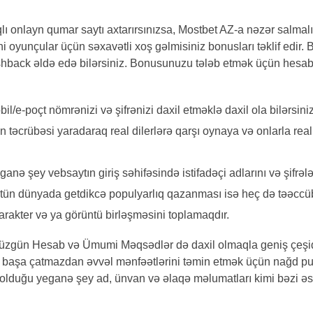
ı onlayn qumar saytı axtarırsınızsa, Mostbet AZ-a nəzər salmal
ni oyunçular üçün səxavətli xoş gəlmisiniz bonusları təklif edir
ashback əldə edə bilərsiniz. Bonusunuzu tələb etmək üçün hesabın
/e-poçt nömrənizi və şifrənizi daxil etməklə daxil ola bilərsiniz
 təcrübəsi yaradaraq real dilerlərə qarşı oynaya və onlarla rea
anə şey vebsaytın giriş səhifəsində istifadəçi adlarını və şifrələ
tün dünyada getdikcə populyarlıq qazanması isə heç də təəccüb
rakter və ya görüntü birləşməsini toplamaqdır.
Düzgün Hesab və Ümumi Məqsədlər də daxil olmaqla geniş çeşid
r başa çatmazdan əvvəl mənfəətlərini təmin etmək üçün nağd pu
li olduğu yeganə şey ad, ünvan və əlaqə məlumatları kimi bəzi ə