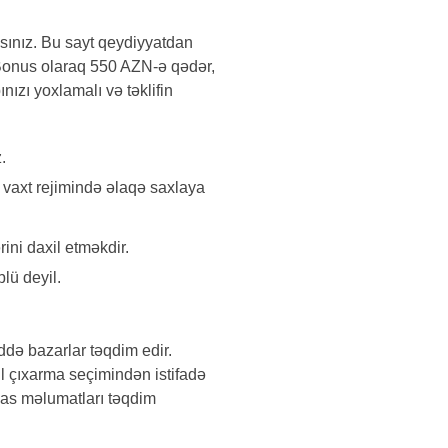
ısınız. Bu sayt qeydiyyatdan
. Bonus olaraq 550 AZN-ə qədər,
ızı yoxlamalı və təklifin
.
l vaxt rejimində əlaqə saxlaya
rini daxil etməkdir.
lü deyil.
də bazarlar təqdim edir.
l çıxarma seçimindən istifadə
sas məlumatları təqdim