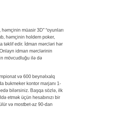
, həmçinin müasir 3D” “oyunları
Klub, həmçinin holdem poker,
a təklif edir. İdman mərcləri hər
. Onlayn idman mərclərinin
in mövcudluğu ilə də
empionat və 600 beynəlxalq
arda bukmeker kontor marjanı 1-
edə bilərsiniz. Başqa sözlə, ilk
ldə etmək üçün hesabınızı bir
ülür və mostbet-az 90-dan