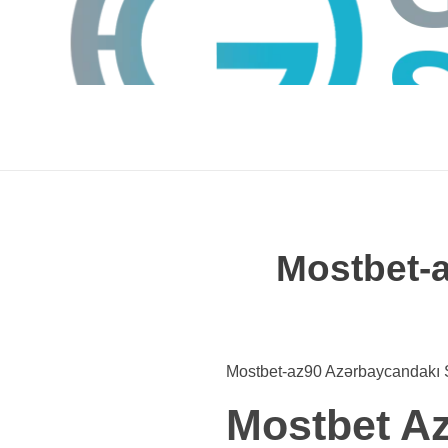
Mostbet-a
GTS
Gokul Tech Solutions
Mostbet-az90 Azərbaycandakı Şi
Mostbet Az