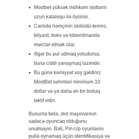
Mostbet yüksək möhkəm slotların
uzun kataloqu ilə öyünür.
Canlıda həmçinin stolüstü-tennis,
bilyard, boks və kiberidmanda
mərclər etmək olar.
Əgər bu pul udmaq yoludursa,
buna ciddi yanaşmaq lazımdır.
Bu günə kəmiyyət xoş gəldiniz
MostBet səhmləri minimum 10
dollar və ya daha ən bir toxluq
təklif edin.
Bununla belə, slot maşınlarının
sadəcə oyuncaq olduğunu
unutmayın. Bəli, Pin-Up oyunlarını
pulla oynamaq üçün identifikasiya və