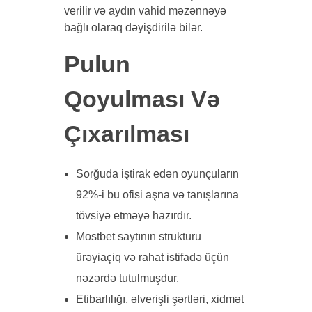
verilir və aydın vahid məzənnəyə
bağlı olaraq dəyişdirilə bilər.
Pulun
Qoyulması Və
Çıxarılması
Sorğuda iştirak edən oyunçuların
92%-i bu ofisi aşna və tanışlarına
tövsiyə etməyə hazırdır.
Mostbet saytının strukturu
ürəyiaçiq və rahat istifadə üçün
nəzərdə tutulmuşdur.
Etibarlılığı, əlverişli şərtləri, xidmət