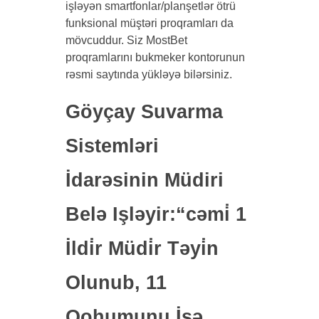
işləyən smartfonlar/planşetlər ötrü
funksional müştəri proqramları da
mövcuddur. Siz MostBet
proqramlarını bukmeker kontorunun
rəsmi saytında yükləyə bilərsiniz.
Göyçay Suvarma
Sistemləri
İdarəsinin Müdiri
Belə Işləyir:“cəmi̇ 1
İldi̇r Müdi̇r Təyi̇n
Olunub, 11
Qohumunu İşə