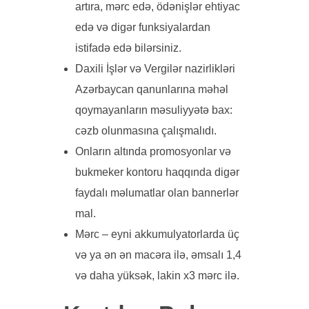
artıra, mərc edə, ödənişlər ehtiyac
edə və digər funksiyalardan
istifadə edə bilərsiniz.
Daxili İşlər və Vergilər nazirlikləri
Azərbaycan qanunlarına məhəl
qoymayanların məsuliyyətə bax:
cəzb olunmasına çalışmalıdı.
Onların altında promosyonlar və
bukmeker kontoru haqqında digər
faydalı məlumatlar olan bannerlər
mal.
Mərc – eyni akkumulyatorlarda üç
və ya ən ən macəra ilə, əmsalı 1,4
və daha yüksək, lakin x3 mərc ilə.