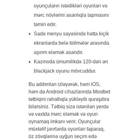
oyunçuların istədikləri oyunları və
mərc növlərini asanlıqla tapmasını
təmin edir.
Sadə menyu sayəsində hətta kiçik
ekranlarda belə bölmələr arasında
aşırım eləmək asandır.
Kazinoda ümumilikdə 120-dən ən
blackjack oyunu mövcuddur.
Bu addımları izləyərək, həm iOS,
həm də Android cihazlarında Mostbet
tətbiqini rahatlıqla yükləyib quraşdıra
bilərsiniz. Tətbiq sizə istənilən yerdə
və vaxtda mərc eləmək və oyun
oynamaq imkanı verir. Oyunçular
müxtəlif janrlarda oyunları taparaq,
öz zövqlərinə uyğun seçim edə