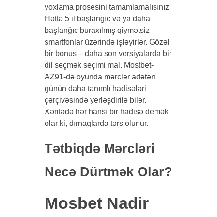
yoxlama prosesini tamamlamalısınız.
Hətta 5 il başlanğıc və ya daha
başlanğıc buraxılmış qiymətsiz
smartfonlar üzərində işləyirlər. Gözəl
bir bonus – daha son versiyalarda bir
dil seçmək seçimi mal. Mostbet-
AZ91-də oyunda mərclər adətən
günün daha tanımlı hadisələri
çərçivəsində yerləşdirilə bilər.
Xəritədə hər hansı bir hadisə demək
olar ki, dırnaqlarda tərs olunur.
Tətbiqdə Mərcləri
Necə Dürtmək Olar?
Mosbet Nadir