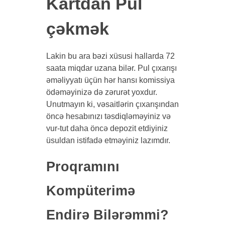
Kartdan Pul
çəkmək
Lakin bu ara bəzi xüsusi hallarda 72
saata miqdar uzana bilər. Pul çıxarışı
əməliyyatı üçün hər hansı komissiya
ödəməyinizə də zərurət yoxdur.
Unutmayın ki, vəsaitlərin çıxarışından
öncə hesabınızı təsdiqləməyiniz və
vur-tut daha öncə depozit etdiyiniz
üsuldan istifadə etməyiniz lazımdır.
Proqramını
Kompüterimə
Endirə Bilərəmmi?