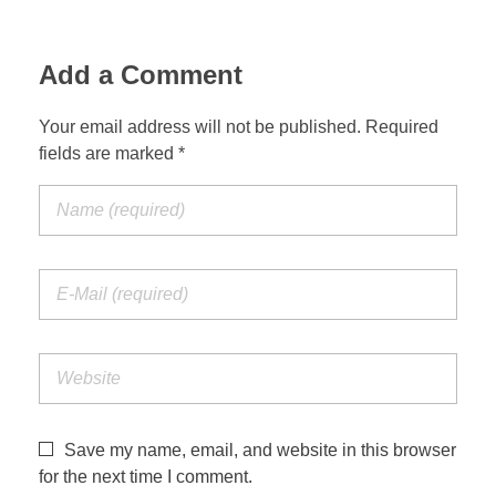
Add a Comment
Your email address will not be published. Required
fields are marked *
Save my name, email, and website in this browser
for the next time I comment.