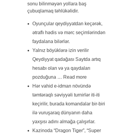
sonu bilinməyən yollara baş
çubuqlamaq təhlükəlidir.
Oyunçular qeydiyyatdan keçərək,
ətraflı hədis və mərc seçimlərindən
faydalana bilərlər.
Yalnız böyüklərə izin verilir
Qeydiyyat qadağası Saytda artıq
hesabı olan və ya qaydaları
pozduğuna … Read more
Hər vahid e-idman növündə
təmtəraqlı səviyyəli turnirlər iti-iti
keçirilir, burada komandalar bir-biri
ilə vuruşaraq dünyanın daha
yaxşısı adını almağa çalışırlar.
Kazinoda “Dragon Tiger”, “Super