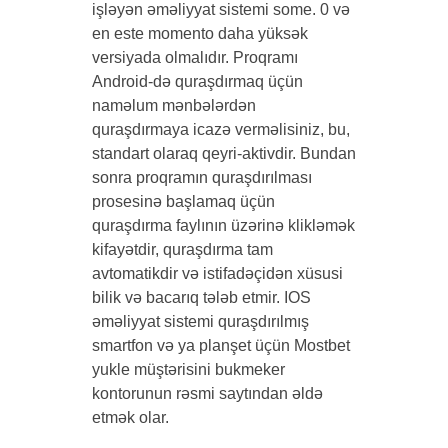
işləyən əməliyyat sistemi some. 0 və
en este momento daha yüksək
versiyada olmalıdır. Proqramı
Android-də quraşdırmaq üçün
naməlum mənbələrdən
quraşdırmaya icazə verməlisiniz, bu,
standart olaraq qeyri-aktivdir. Bundan
sonra proqramın quraşdırılması
prosesinə başlamaq üçün
quraşdırma faylının üzərinə klikləmək
kifayətdir, quraşdırma tam
avtomatikdir və istifadəçidən xüsusi
bilik və bacarıq tələb etmir. IOS
əməliyyat sistemi quraşdırılmış
smartfon və ya planşet üçün Mostbet
yukle müştərisini bukmeker
kontorunun rəsmi saytından əldə
etmək olar.