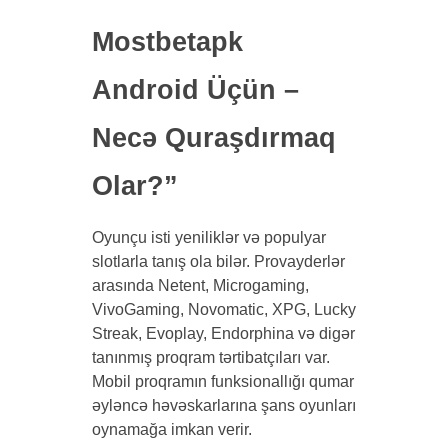
Mostbetapk
Android Üçün –
Necə Quraşdırmaq
Olar?”
Oyunçu isti yeniliklər və populyar
slotlarla tanış ola bilər. Provayderlər
arasında Netent, Microgaming,
VivoGaming, Novomatic, XPG, Lucky
Streak, Evoplay, Endorphina və digər
tanınmış proqram tərtibatçıları var.
Mobil proqramın funksionallığı qumar
əyləncə həvəskarlarına şans oyunları
oynamağa imkan verir.