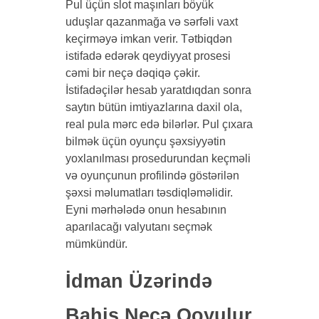
Pul üçün slot maşınları böyük
uduşlar qazanmağa və sərfəli vaxt
keçirməyə imkan verir. Tətbiqdən
istifadə edərək qeydiyyat prosesi
cəmi bir neçə dəqiqə çəkir.
İstifadəçilər hesab yaratdıqdan sonra
saytın bütün imtiyazlarına daxil ola,
real pula mərc edə bilərlər. Pul çıxara
bilmək üçün oyunçu şəxsiyyətin
yoxlanılması prosedurundan keçməli
və oyunçunun profilində göstərilən
şəxsi məlumatları təsdiqləməlidir.
Eyni mərhələdə onun hesabının
aparılacağı valyutanı seçmək
mümkündür.
İdman Üzərində
Bahis Necə Qoyulur