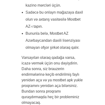
kazino mərcləri üçün.
Sadəcə bu onlayn mağazaya daxil
olun və axtarış vasitəsilə Mostbet
AZ-ı tapın.
Bununla belə, Mostbet AZ
Azərbaycandan daxili lisenziyası
olmayan ofşor şirkət olaraq qalır.
Varsayılan olaraq qadağa varsa,
icazə vermək üçün onu dəyişdirin.
Daha sonra, siz brauzerin
endirmələrinə keçib endirilmiş faylı
yenidən aça və ya mostbet apk yukle
proqramını yenidən aça bilərsiniz.
Bundan sonra proqramı
quraşdırmaqda heç bir probleminiz
olmayacaq.