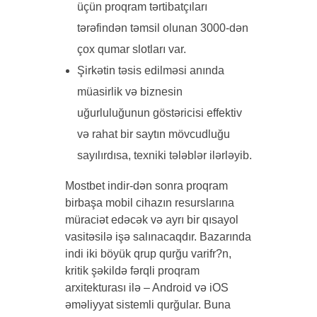
üçün proqram tərtibatçıları
tərəfindən təmsil olunan 3000-dən
çox qumar slotları var.
Şirkətin təsis edilməsi anında
müasirlik və biznesin
uğurluluğunun göstəricisi effektiv
və rahat bir saytın mövcudluğu
sayılırdısa, texniki tələblər ilərləyib.
Mostbet indir-dən sonra proqram
birbaşa mobil cihazın resurslarına
müraciət edəcək və ayrı bir qısayol
vasitəsilə işə salınacaqdır. Bazarında
indi iki böyük qrup qurğu varifr?n,
kritik şəkildə fərqli proqram
arxitekturası ilə – Android və iOS
əməliyyat sistemli qurğular. Buna