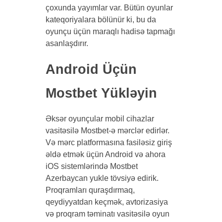
çoxunda yayımlar var. Bütün oyunlar
kateqoriyalara bölünür ki, bu da
oyunçu üçün maraqlı hadisə tapmağı
asanlaşdırır.
Android Üçün
Mostbet Yükləyin
Əksər oyunçular mobil cihazlar
vasitəsilə Mostbet-ə mərclər edirlər.
Və mərc platformasına fasiləsiz giriş
əldə etmək üçün Android və ahora
iOS sistemlərində Mostbet
Azerbaycan yukle tövsiyə edirik.
Proqramları quraşdırmaq,
qeydiyyatdan keçmək, avtorizasiya
və proqram təminatı vasitəsilə oyun