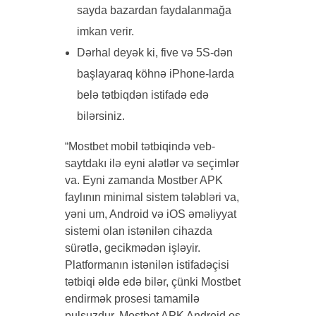
sayda bazardan faydalanmağa
imkan verir.
Dərhal deyək ki, five və 5S-dən
başlayaraq köhnə iPhone-larda
belə tətbiqdən istifadə edə
bilərsiniz.
“Mostbet mobil tətbiqində veb-
saytdakı ilə eyni alətlər və seçimlər
va. Eyni zamanda Mostber APK
faylının minimal sistem tələbləri va,
yəni um, Android və iOS əməliyyat
sistemi olan istənilən cihazda
sürətlə, gecikmədən işləyir.
Platformanın istənilən istifadəçisi
tətbiqi əldə edə bilər, çünki Mostbet
endirmək prosesi tamamilə
pulsuzdur. Mostbet APK Android os