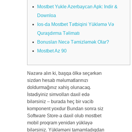
Mostbet Yukle Azerbaycan Apk: Indir &
Downloa
Ios-da Mostbet Tətbiqini Yükləmə Və
Quraşdırma Təlimatı
Bonusları Necə Təmizləmək Olar?
Mostbet Az 90
Nəzərə alın ki, başqa ölkə seçərkən
sizdən hesab məlumatlarınızı
doldurmağınız xahiş olunacaq.
İstədiyiniz simvolları daxil edə
bilərsiniz – burada heç bir vacib
komponent yoxdur Bundan sonra siz
Software Store-a daxil olub mostbet
mobil proqram yenidən yükləyə
bilərsiniz. Yükləməni tamamladıqdan