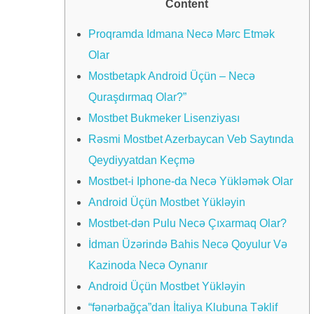
Content
Proqramda Idmana Necə Mərc Etmək
Olar
Mostbetapk Android Üçün – Necə
Quraşdırmaq Olar?”
Mostbet Bukmeker Lisenziyası
Rəsmi Mostbet Azerbaycan Veb Saytında
Qeydiyyatdan Keçmə
Mostbet-i Iphone-da Necə Yükləmək Olar
Android Üçün Mostbet Yükləyin
Mostbet-dən Pulu Necə Çıxarmaq Olar?
İdman Üzərində Bahis Necə Qoyulur Və
Kazinoda Necə Oynanır
Android Üçün Mostbet Yükləyin
“fənərbağça”dan İtaliya Klubuna Təklif