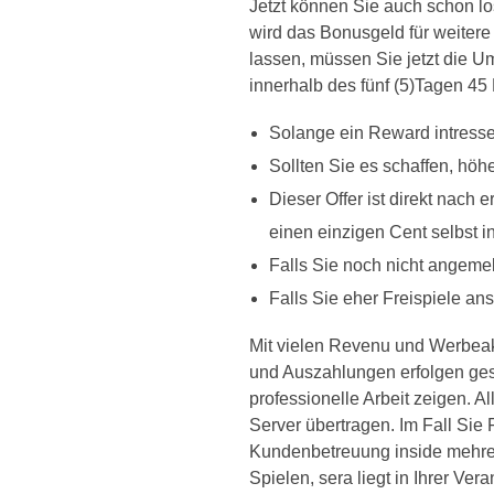
Jetzt können Sie auch schon lo
wird das Bonusgeld für weiter
lassen, müssen Sie jetzt die 
innerhalb des fünf (5)Tagen 45
Solange ein Reward intresser
Sollten Sie es schaffen, höhe
Dieser Offer ist direkt nach
einen einzigen Cent selbst i
Falls Sie noch nicht angeme
Falls Sie eher Freispiele a
Mit vielen Revenu und Werbeakt
und Auszahlungen erfolgen gesc
professionelle Arbeit zeigen.
Server übertragen. Im Fall Sie 
Kundenbetreuung inside mehrere
Spielen, sera liegt in Ihrer Ve