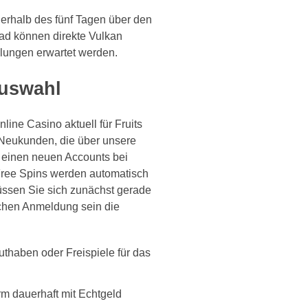
nerhalb des fünf Tagen über den
ead können direkte Vulkan
lungen erwartet werden.
Auswahl
line Casino aktuell für Fruits
 Neukunden, die über unsere
ie einen neuen Accounts bei
Free Spins werden automatisch
üssen Sie sich zunächst gerade
eichen Anmeldung sein die
uthaben oder Freispiele für das
rm dauerhaft mit Echtgeld