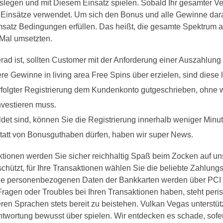
slegen und mit Diesem Einsatz spielen. Sobald Ihr gesamter V
e Einsätze verwendet. Um sich den Bonus und alle Gewinne da
Umsatz Bedingungen erfüllen. Das heißt, die gesamte Spektrum 
 Mal umsetzten.
ad ist, sollten Customer mit der Anforderung einer Auszahlung v
re Gewinne in living area Free Spins über erzielen, sind diese le
 erfolgter Registrierung dem Kundenkonto gutgeschrieben, ohne 
nvestieren muss.
ldet sind, können Sie die Registrierung innerhalb weniger Minu
nstatt von Bonusguthaben dürfen, haben wir super News.
ionen werden Sie sicher reichhaltig Spaß beim Zocken auf unse
hützt, für Ihre Transaktionen wählen Sie die beliebte Zahlungsd
 Alle personenbezogenen Daten der Bankkarten werden über PCI
Fragen oder Troubles bei Ihren Transaktionen haben, steht peris
n Sprachen stets bereit zu beistehen. Vulkan Vegas unterstüt
rantwortung bewusst über spielen. Wir entdecken es schade, sofe