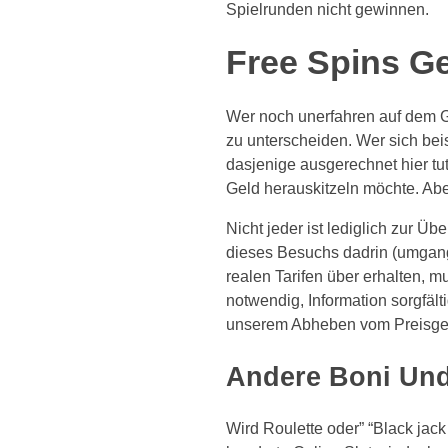
Spielrunden nicht gewinnen.
Free Spins G
Wer noch unerfahren auf dem G
zu unterscheiden. Wer sich bei
dasjenige ausgerechnet hier tu
Geld herauskitzeln möchte. Aber 
Nicht jeder ist lediglich zur Üb
dieses Besuchs dadrin (umgan
realen Tarifen über erhalten, m
notwendig, Information sorgfäl
unserem Abheben vom Preisgel
Andere Boni Un
Wird Roulette oder” “Black jack