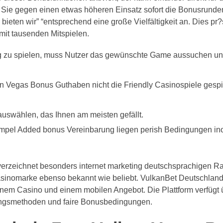
 Sie gegen einen etwas höheren Einsatz sofort die Bonusrunden
n bieten wir” “entsprechend eine große Vielfältigkeit an. Dies pr?
it tausenden Mitspielen.
 zu spielen, muss Nutzer das gewünschte Game aussuchen und
 Vegas Bonus Guthaben nicht die Friendly Casinospiele gespie
auswählen, das Ihnen am meisten gefällt.
el Added bonus Vereinbarung liegen perish Bedingungen inoffiz
verzeichnet besonders internet marketing deutschsprachigen 
asinomarke ebenso bekannt wie beliebt. VulkanBet Deutschland is
inem Casino und einem mobilen Angebot. Die Plattform verfügt 
ngsmethoden und faire Bonusbedingungen.