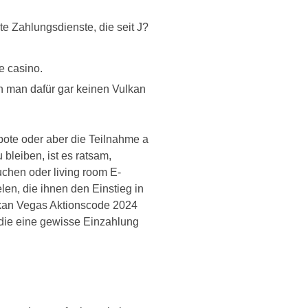
te Zahlungsdienste, die seit J?
e casino.
man dafür gar keinen Vulkan
te oder aber die Teilnahme a
bleiben, ist es ratsam,
chen oder living room E-
len, die ihnen den Einstieg in
lkan Vegas Aktionscode 2024
 die eine gewisse Einzahlung